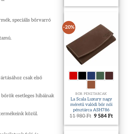
price
price
was:
is:
6
4
280 Ft.
961 Ft.
rmék, speciális bőrvarró
-20%
rtamú.
yártásához csak első
BŐR PÉNZTÁRCÁK
 bőrök esetleges hibáinak
La Scala Luxury nagy
méretű valódi bőr női
pénztárca ASH786
 termékeink közül.
Original
Current
11 980
Ft
9 584
Ft
price
price
was:
is:
11
9