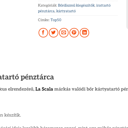
Kategóriák:
Bőrdíszmű kiegészítők
,
irattartó
pénztárca
,
kártyatartó
Címke:
Top50
atartó pénztárca
kus elrendezésű,
La Scala
márkás valódi bőr kártyatartó pén
 készítik.