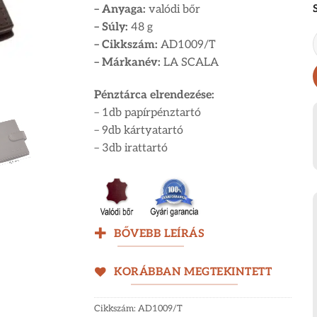
– Anyaga:
valódi bőr
– Súly:
48 g
– Cikkszám:
AD1009/T
– Márkanév:
LA SCALA
Pénztárca elrendezése:
– 1db papírpénztartó
– 9db kártyatartó
– 3db irattartó
BŐVEBB LEÍRÁS
KORÁBBAN MEGTEKINTETT
Cikkszám:
AD1009/T