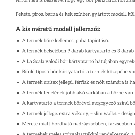
Arról nem is beszélve, hogy egy bőr pénztárca hordha
Fekete, piros, barna és kék színben gyártott modell, kül
A kis méretű modell jellemzői:
A termék bőre kellemes, puha tapintású.
A termék belsejében 9 darab kártyatartó és 3 darab ir
A La Scala valódi bőr kártyatartó hátuljában egyrek
Bifold típusú bőr kártyatartó, a termék közepébe va
A termék unisex jellegű, férfiak és nők számára is h
A termék fedelének jobb alsó sarkában a bőrbe va
A kártyatartó a termék bőrével megegyező színű bő
A termék jellege: extra vékony, – slim wallet – des
Mérete miatt hordható nadrágzsebben, farzsebben v
A termékek széles színválasztékkal rendelkeznek, a k