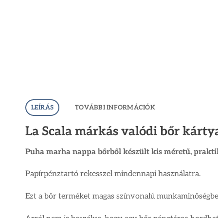
LEÍRÁS
TOVÁBBI INFORMÁCIÓK
La Scala márkás valódi bőr kárty
Puha marha nappa bőrből készült kis méretű, prakti
Papírpénztartó rekesszel mindennapi használatra.
Ezt a bőr terméket magas színvonalú munkaminőségben