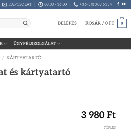
KAPCSOLAT
08:00 - 16:00
+36 (30) 303 6134
BELÉPÉS
KOSÁR /
0
FT
0
K
ÜGYFÉLSZOLGÁLAT
/
KÁRTYATARTÓ
at és kártyatartó
3 980
Ft
TÖRLÉS