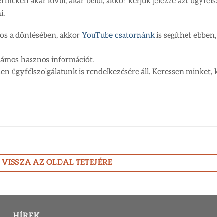
méken akár kívül, akár belül, akkor kérjük jelezze azt ügyfélsz
i.
os a döntésében, akkor
YouTube csatornánk
is segíthet ebben,
számos hasznos információt.
 ügyfélszolgálatunk is rendelkezésére áll. Keressen minket, k
VISSZA AZ OLDAL TETEJÉRE
HÍREK