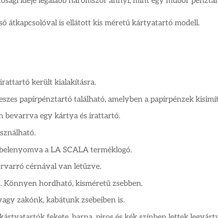
tósági ideje legalább háromszor annyi, mint egy műbőr pénztá
ső átkapcsolóval is ellátott kis méretű kártyatartó modell.
attartó került kialakításra.
eszes papírpénztartó található, amelyben a papírpénzek kisimí
n bevarrva egy kártya és irattartó.
asználható.
n belenyomva a LA SCALA terméklogó.
rvarró cérnával van letűzve.
ign. Könnyen hordható, kisméretű zsebben.
agy zakónk, kabátunk zsebeiben is.
ártyatartók fekete, barna, piros és kék színben lettek legyárt