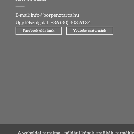
E-mail:
info@borpenztarca.hu
Ügyfélszolgálat: +36 (30) 303 6134
Facebook oldalunk
Youtube csatornánk
A weboldal tartalma - például képek, grafikák, termékleír