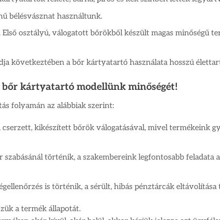
nű bélésvásznat használtunk.
 Első osztályú, válogatott bőrökből készült magas minőségű te
ódja következtében a bőr kártyatartó használata hosszú életta
a bőr kártyatartó modellünk minőségét!
ás folyamán az alábbiak szerint:
cserzett, kikészített bőrök válogatásával, mivel termékeink g
 szabásánál történik, a szakembereink legfontosabb feladata a
lenőrzés is történik, a sérült, hibás pénztárcák eltávolítása
zzük a termék állapotát.