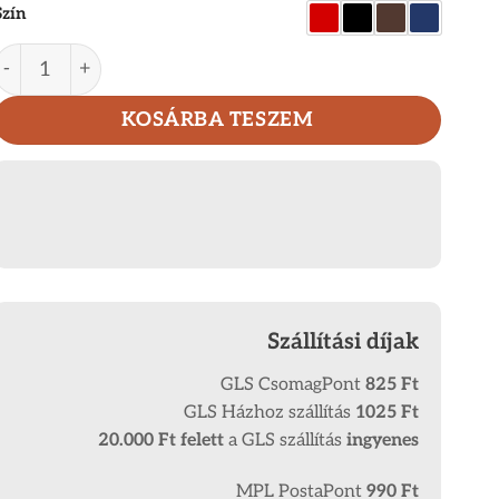
Szín
La Scala valódi bőr irat és kártyatartó AD1009/T mennyis
KOSÁRBA TESZEM
Szállítási díjak
GLS CsomagPont
825 Ft
GLS Házhoz szállítás
1025 Ft
20.000 Ft
felett
a GLS szállítás
ingyenes
MPL PostaPont
990 Ft