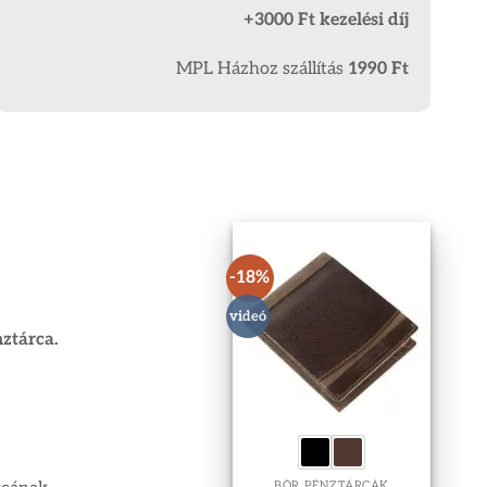
+3000 Ft kezelési díj
MPL Házhoz szállítás
1990 Ft
-18%
videó
ztárca.
BŐR PÉNZTÁRCÁK