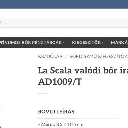
zőre:
TÍVUMOS BŐR PÉNZTÁRCÁK
KIEGÉSZÍTŐK
MÁRKÁ
KEZDŐLAP
/
BŐRDÍSZMŰ KIEGÉSZÍTŐK
La Scala valódi bőr ir
AD1009/T
RÖVID LEÍRÁS
– Méret:
8,5 × 10,5 cm