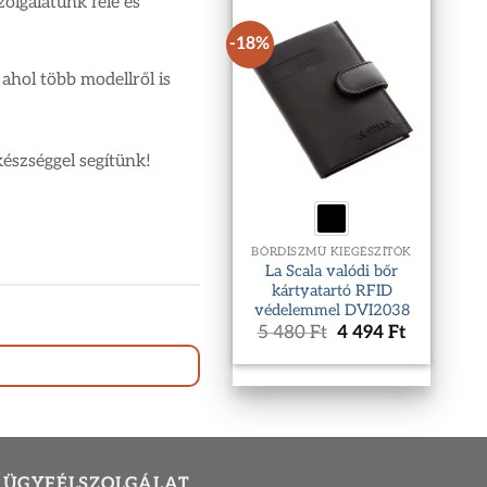
olgálatunk felé és
980 Ft.
584 Ft.
-18%
 ahol több modellről is
észséggel segítünk!
BŐRDÍSZMŰ KIEGÉSZÍTŐK
La Scala valódi bőr
kártyatartó RFID
védelemmel DVI2038
Original
Current
5 480
Ft
4 494
Ft
price
price
was:
is:
5
4
480 Ft.
494 Ft.
ÜGYFÉLSZOLGÁLAT