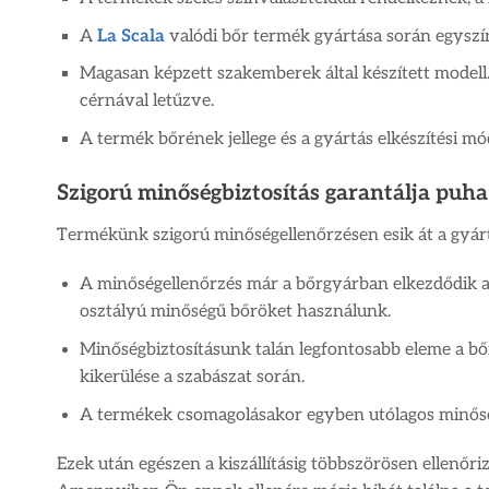
A
La Scala
valódi bőr termék gyártása során egyszí
Magasan képzett szakemberek által készített modell.
cérnával letűzve.
A termék bőrének jellege és a gyártás elkészítési m
Szigorú minőségbiztosítás garantálja puh
Termékünk szigorú minőségellenőrzésen esik át a gyárt
A minőségellenőrzés már a bőrgyárban elkezdődik a 
osztályú minőségű bőröket használunk.
Minőségbiztosításunk talán legfontosabb eleme a bőr
kikerülése a szabászat során.
A termékek csomagolásakor egyben utólagos minőségel
Ezek után egészen a kiszállításig többszörösen ellenőri