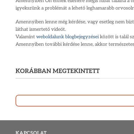
Amennyiben Ön ennek ellenére mégis hibát találna a ter
igyekszünk a problémát a lehető leghamarabb orvosoln
Amennyiben lenne még kérdése, vagy esetleg nem bizt
láthat ismertető videót.
Valamint
weboldalunk blogbejegyzései
között is talál 
Amennyiben további kérdése lenne, akkor természetesen
KORÁBBAN MEGTEKINTETT
KAPCSOLAT