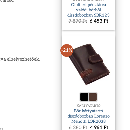
rcának.
Giultieri pénztárca
valódi bőrből
díszdobozban SBR123
Original
Current
7 870
Ft
6 453
Ft
price
price
was:
is:
7
6
870 Ft.
453 Ft.
-21%
tva elhelyezhetőek.
KÁRTYATARTÓ
Bőr kártyatartó
díszdobozban Lorenzo
Menotti LOR2038
Original
Current
6 280
Ft
4 961
Ft
va.