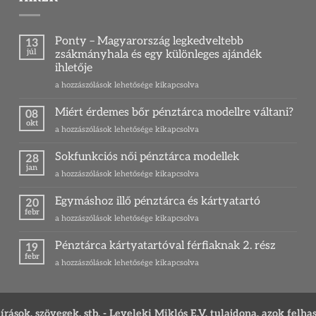
Ponty – Magyarország legkedveltebb
13
júl
zsákmányhala és egy különleges ajándék
ihletője
Ponty
a hozzászólások lehetősége kikapcsolva
–
Magyarország
Miért érdemes bőr pénztárca modellre váltani?
08
legkedveltebb
okt
Miért
a hozzászólások lehetősége kikapcsolva
zsákmányhala
érdemes
és
bőr
Sokfunkciós női pénztárca modellek
egy
28
pénztárca
jan
különleges
Sokfunkciós
a hozzászólások lehetősége kikapcsolva
modellre
ajándék
női
váltani?
ihletője
pénztárca
Egymáshoz illő pénztárca és kártyatartó
bejegyzéshez
20
bejegyzéshez
modellek
febr
Egymáshoz
a hozzászólások lehetősége kikapcsolva
bejegyzéshez
illő
pénztárca
Pénztárca kártyatartóval férfiaknak 2. rész
19
és
febr
Pénztárca
a hozzászólások lehetősége kikapcsolva
kártyatartó
kártyatartóval
bejegyzéshez
férfiaknak
2.
rész
ások, szövegek, stb. - Leveleki Miklós E.V. tulajdona, azok felha