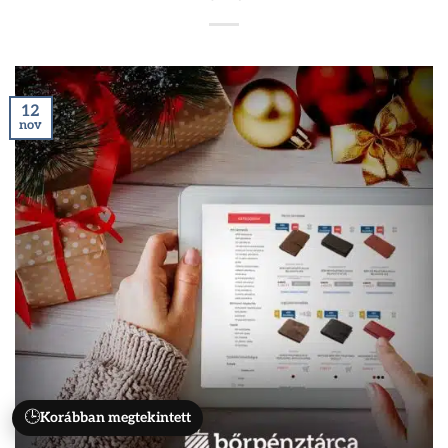
12
nov
🕒
Korábban megtekintett