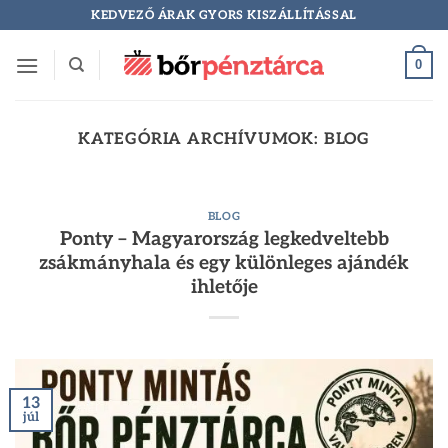
Skip
KEDVEZŐ ÁRAK GYORS KISZÁLLÍTÁSSAL
to
content
0
KATEGÓRIA ARCHÍVUMOK:
BLOG
BLOG
Ponty – Magyarország legkedveltebb
zsákmányhala és egy különleges ajándék
ihletője
13
júl