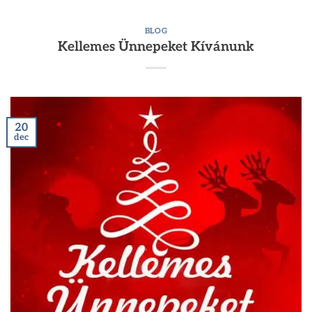
BLOG
Kellemes Ünnepeket Kívánunk
20
dec