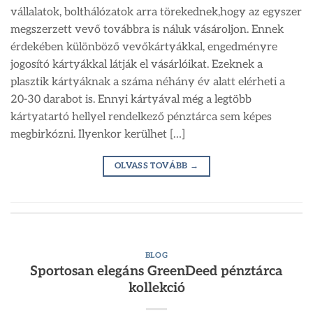
vállalatok, bolthálózatok arra törekednek,hogy az egyszer
megszerzett vevő továbbra is náluk vásároljon. Ennek
érdekében különböző vevőkártyákkal, engedményre
jogosító kártyákkal látják el vásárlóikat. Ezeknek a
plasztik kártyáknak a száma néhány év alatt elérheti a
20-30 darabot is. Ennyi kártyával még a legtöbb
kártyatartó hellyel rendelkező pénztárca sem képes
megbirkózni. Ilyenkor kerülhet […]
OLVASS TOVÁBB
→
BLOG
Sportosan elegáns GreenDeed pénztárca
kollekció