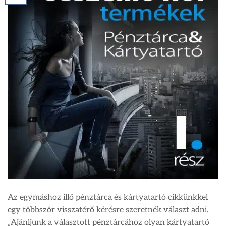
Az egymáshoz illő pénztárca és kártyatartó cikkünkkel
egy többször visszatérő kérésre szeretnék választ adni.
„Ajánljunk a választott pénztárcához olyan kártyatartó