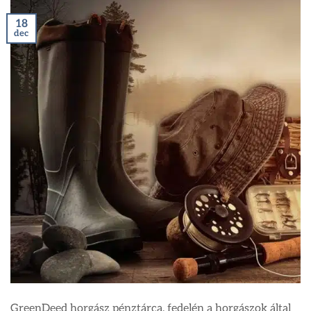
18
dec
GreenDeed horgász pénztárca, fedelén a horgászok által