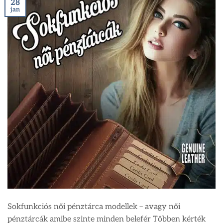
28
jan
Sokfunkciós női pénztárca modellek – avagy női
pénztárcák amibe szinte minden belefér Többen kérték