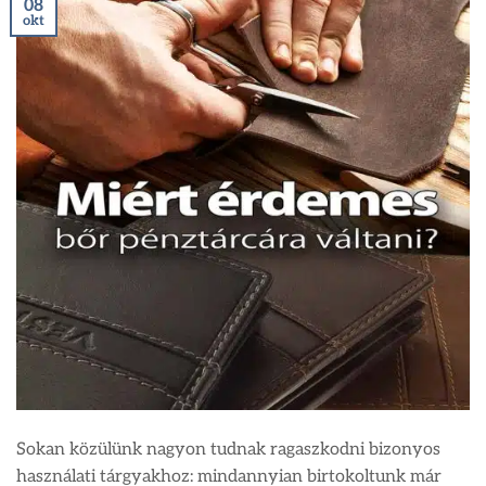
08
okt
Sokan közülünk nagyon tudnak ragaszkodni bizonyos
használati tárgyakhoz: mindannyian birtokoltunk már