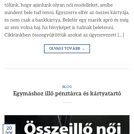
tőlünk, hogy ajánlunk olyan női modelleket, amibe
mindent bele tud tenni. Egyszerre elfér az összes kártyája,
és nem csak a bankkártya. Belefér egy marék apró és még
az sem volna baj, ha fényképet is tudnak beletenni.
Cikkünkben összegyűjtöttük azokat az úgynevezett […]
OLVASS TOVÁBB
→
BLOG
Egymáshoz illő pénztárca és kártyatartó
20
febr