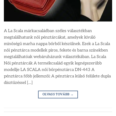
A La Scala márkacsaládban széles választékban
megtalálhatunk női pénztárcákat, amelyek kiváló
minőségű marha nappa bőrből készülnek. Ezek a La Scala
női pénztárca modellek piros, fekete és barna színekben
megtalálhatóak webáruházunk választékában. La Scala
Női pénztárcák A termékcsalád egyik legnépszerűbb
modellje LA SCALA női bőrpénztárca DN-443 A
pénztárca főbb jellemzői: A pénztárca külső felülete dupla
dísztűzéssel […]
OLVASS TOVÁBB
→