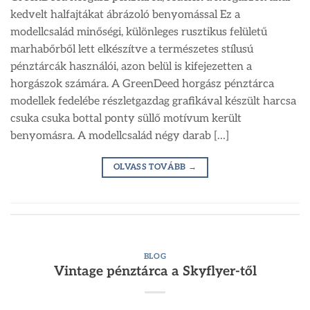
kedvelt halfajtákat ábrázoló benyomással Ez a
modellcsalád minőségi, különleges rusztikus felületű
marhabőrből lett elkészítve a természetes stílusú
pénztárcák használói, azon belül is kifejezetten a
horgászok számára. A GreenDeed horgász pénztárca
modellek fedelébe részletgazdag grafikával készült harcsa
csuka csuka bottal ponty süllő motívum került
benyomásra. A modellcsalád négy darab […]
OLVASS TOVÁBB
→
BLOG
Vintage pénztárca a Skyflyer-től