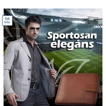
04
febr