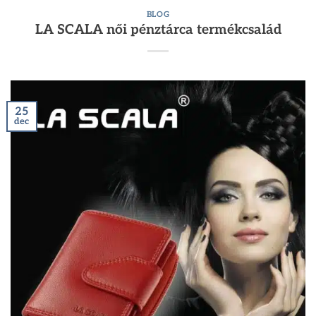
BLOG
LA SCALA női pénztárca termékcsalád
25
dec