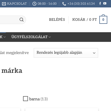
KAPCSOLAT
08:00 - 16:00
+36 (30) 303 6134
BELÉPÉS
KOSÁR /
0
FT
0
K
ÜGYFÉLSZOLGÁLAT
Sorted
álat megjelenítve
by
latest
a márka
barna
(13)