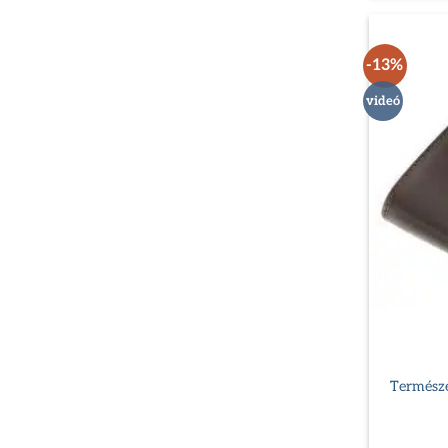
-13%
videó
Természe