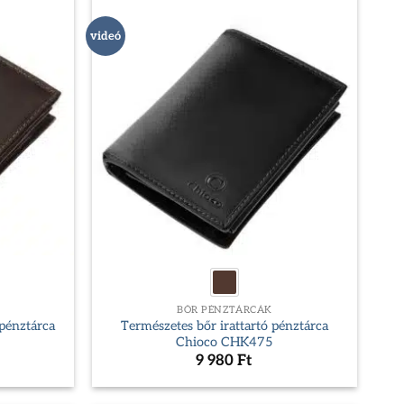
videó
BŐR PÉNZTÁRCÁK
 pénztárca
Természetes bőr irattartó pénztárca
Chioco CHK475
9 980
Ft