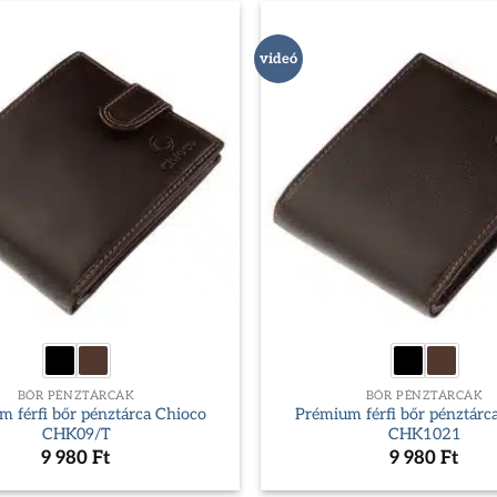
videó
BŐR PÉNZTÁRCÁK
BŐR PÉNZTÁRCÁK
 férfi bőr pénztárca Chioco
Prémium férfi bőr pénztárc
CHK09/T
CHK1021
9 980
Ft
9 980
Ft