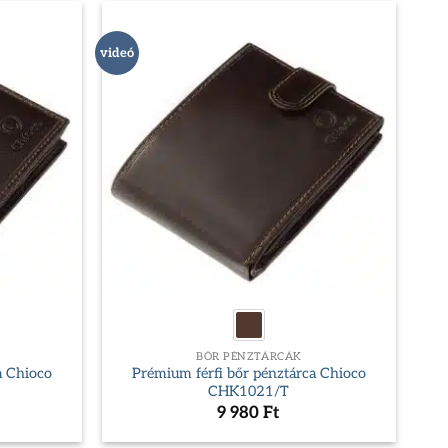
videó
BŐR PÉNZTÁRCÁK
a Chioco
Prémium férfi bőr pénztárca Chioco
CHK1021/T
9 980
Ft