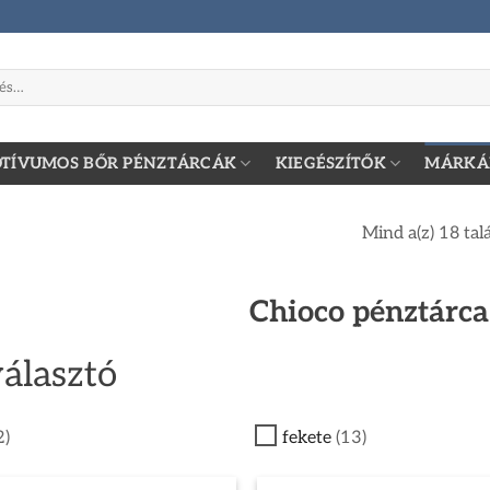
zőre:
TÍVUMOS BŐR PÉNZTÁRCÁK
KIEGÉSZÍTŐK
MÁRKÁ
Mind a(z) 18 tal
Chioco pénztárc
álasztó
2)
fekete
(13)