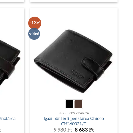
is:
8
683 Ft.
-13%
videó
FÉRFI PÉNZTÁRCA
pénztárca
Igazi bőr férfi pénztárca Chioco
CHL6002L/T
Current
Original
Current
t
9 980
Ft
8 683
Ft