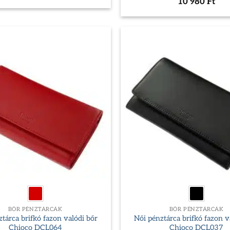
10 980
Ft
BŐR PÉNZTÁRCÁK
BŐR PÉNZTÁRCÁK
tárca brifkó fazon valódi bőr
Női pénztárca brifkó fazon v
Chioco DCL064
Chioco DCL037