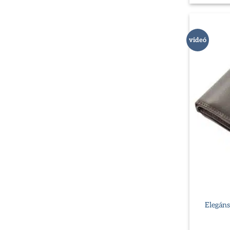
videó
Elegáns