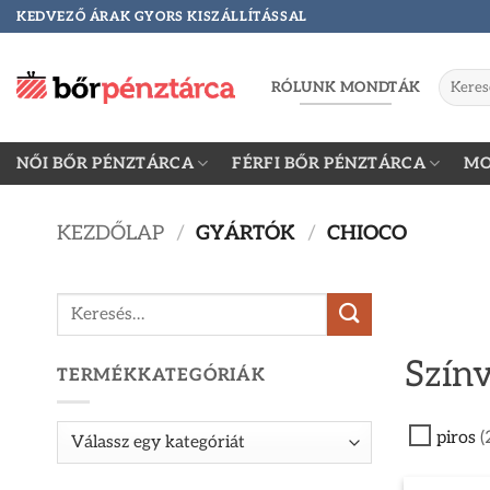
Skip
KEDVEZŐ ÁRAK GYORS KISZÁLLÍTÁSSAL
to
content
Keresés
RÓLUNK MONDTÁK
a
követke
NŐI BŐR PÉNZTÁRCA
FÉRFI BŐR PÉNZTÁRCA
MO
KEZDŐLAP
/
GYÁRTÓK
/
CHIOCO
Keresés
a
következőre:
Színv
TERMÉKKATEGÓRIÁK
piros
(