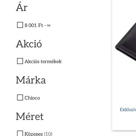
Ár
8 001 Ft - ∞
Akció
Akciós termékek
Márka
Chioco
Exkluzív
Méret
Közepes
(10)