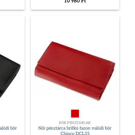
10 980
Ft
BŐR PÉNZTÁRCÁK
alódi bőr
Női pénztárca brifkó fazon valódi bőr
Chioco DCL35