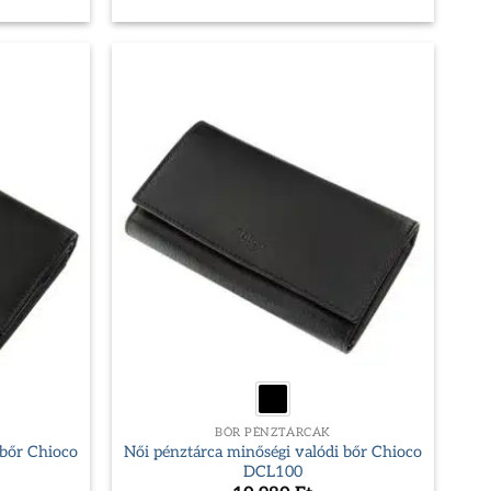
price
price
price
is:
was:
is:
8
9
8
683 Ft.
980 Ft.
683 Ft.
BŐR PÉNZTÁRCÁK
 bőr Chioco
Női pénztárca minőségi valódi bőr Chioco
DCL100