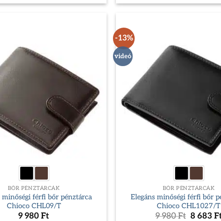
was:
is:
was:
9
8
9
980 Ft.
683 Ft.
980 Ft.
-13%
videó
BŐR PÉNZTÁRCÁK
BŐR PÉNZTÁRCÁK
 minőségi férfi bőr pénztárca
Elegáns minőségi férfi bőr 
Chioco CHL09/T
Chioco CHL1027/T
Original
9 980
Ft
9 980
Ft
8 683
F