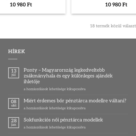
10 980
Ft
10 980
Ft
18 termék közül válasz
HÍREK
Ponty – Magyarország legkedveltebb
13
júl
zsákmányhala és egy különleges ajándék
ihletője
Ponty
a hozzászólások lehetősége kikapcsolva
–
Magyarország
Miért érdemes bőr pénztárca modellre váltani?
08
legkedveltebb
okt
Miért
a hozzászólások lehetősége kikapcsolva
zsákmányhala
érdemes
és
bőr
Sokfunkciós női pénztárca modellek
egy
28
pénztárca
jan
különleges
Sokfunkciós
a hozzászólások lehetősége kikapcsolva
modellre
ajándék
női
váltani?
ihletője