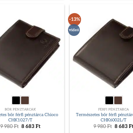
-13%
videó
BŐR PÉNZTÁRCÁK
FÉRFI PÉNZTÁRCA
tes bőr férfi pénztárca Chioco
Természetes bőr férfi pénztá
CHK1027/T
CHK6002L/T
Original
Current
Original
9 980
Ft
8 683
Ft
9 980
Ft
8 683
F
price
price
price