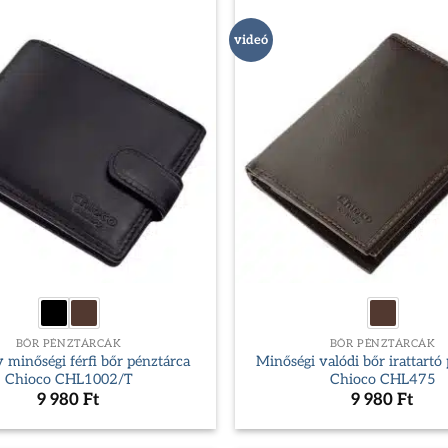
videó
BŐR PÉNZTÁRCÁK
BŐR PÉNZTÁRCÁK
 minőségi férfi bőr pénztárca
Minőségi valódi bőr irattartó
Chioco CHL1002/T
Chioco CHL475
9 980
Ft
9 980
Ft