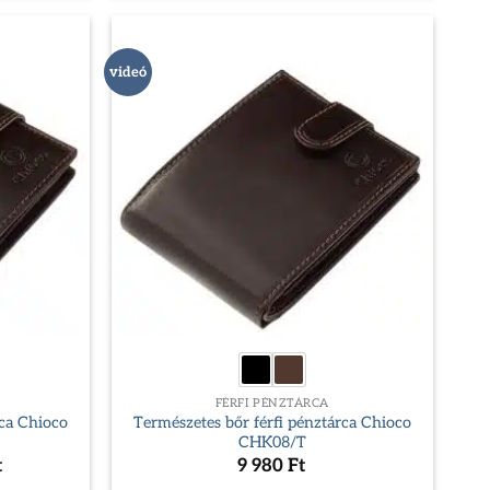
videó
FÉRFI PÉNZTÁRCA
rca Chioco
Természetes bőr férfi pénztárca Chioco
CHK08/T
Current
t
9 980
Ft
price