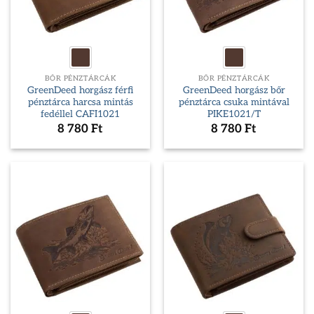
BŐR PÉNZTÁRCÁK
BŐR PÉNZTÁRCÁK
GreenDeed horgász férfi
GreenDeed horgász bőr
pénztárca harcsa mintás
pénztárca csuka mintával
fedéllel CAFI1021
PIKE1021/T
8 780
Ft
8 780
Ft