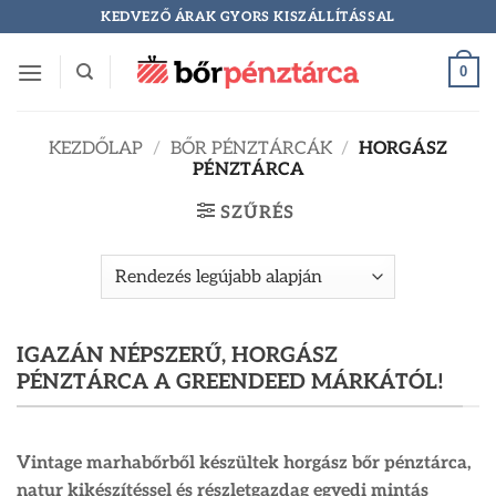
Skip
KEDVEZŐ ÁRAK GYORS KISZÁLLÍTÁSSAL
to
content
0
KEZDŐLAP
/
BŐR PÉNZTÁRCÁK
/
HORGÁSZ
PÉNZTÁRCA
SZŰRÉS
IGAZÁN NÉPSZERŰ, HORGÁSZ
PÉNZTÁRCA A GREENDEED MÁRKÁTÓL!
Vintage marhabőrből készültek horgász bőr pénztárca,
natur kikészítéssel és részletgazdag egyedi mintás