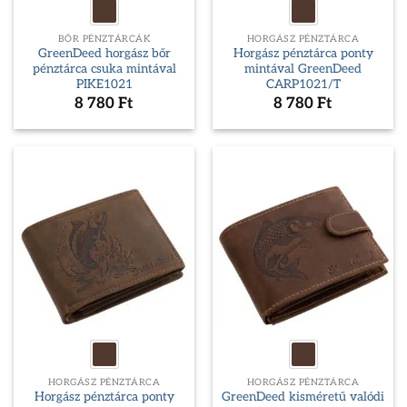
BŐR PÉNZTÁRCÁK
HORGÁSZ PÉNZTÁRCA
GreenDeed horgász bőr
Horgász pénztárca ponty
pénztárca csuka mintával
mintával GreenDeed
PIKE1021
CARP1021/T
8 780
Ft
8 780
Ft
HORGÁSZ PÉNZTÁRCA
HORGÁSZ PÉNZTÁRCA
Horgász pénztárca ponty
GreenDeed kisméretű valódi