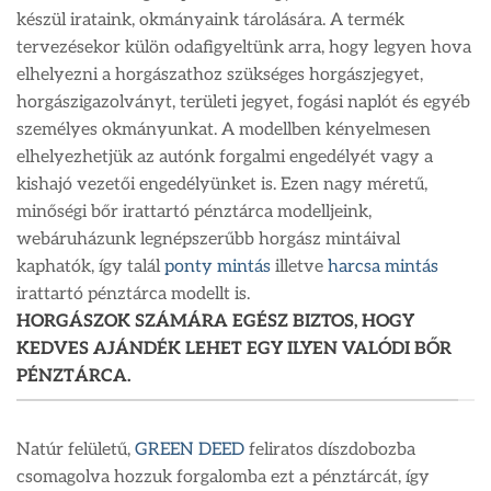
készül irataink, okmányaink tárolására. A termék
tervezésekor külön odafigyeltünk arra, hogy legyen hova
elhelyezni a horgászathoz szükséges horgászjegyet,
horgászigazolványt, területi jegyet, fogási naplót és egyéb
személyes okmányunkat. A modellben kényelmesen
elhelyezhetjük az autónk forgalmi engedélyét vagy a
kishajó vezetői engedélyünket is. Ezen nagy méretű,
minőségi bőr irattartó pénztárca modelljeink,
webáruházunk legnépszerűbb horgász mintáival
kaphatók, így talál
ponty mintás
illetve
harcsa mintás
irattartó pénztárca modellt is.
HORGÁSZOK SZÁMÁRA EGÉSZ BIZTOS, HOGY
KEDVES AJÁNDÉK LEHET EGY ILYEN VALÓDI BŐR
PÉNZTÁRCA.
Natúr felületű,
GREEN DEED
feliratos díszdobozba
csomagolva hozzuk forgalomba ezt a pénztárcát, így