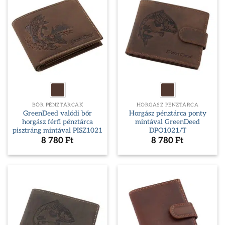
BŐR PÉNZTÁRCÁK
HORGÁSZ PÉNZTÁRCA
GreenDeed valódi bőr
Horgász pénztárca ponty
horgász férfi pénztárca
mintával GreenDeed
pisztráng mintával PISZ1021
DPO1021/T
8 780
Ft
8 780
Ft