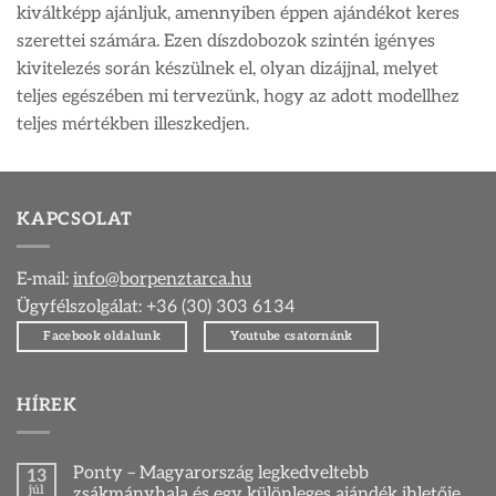
kiváltképp ajánljuk, amennyiben éppen ajándékot keres
szerettei számára. Ezen díszdobozok szintén igényes
kivitelezés során készülnek el, olyan dizájjnal, melyet
teljes egészében mi tervezünk, hogy az adott modellhez
teljes mértékben illeszkedjen.
KAPCSOLAT
E-mail:
info@borpenztarca.hu
Ügyfélszolgálat: +36 (30) 303 6134
Facebook oldalunk
Youtube csatornánk
HÍREK
Ponty – Magyarország legkedveltebb
13
júl
zsákmányhala és egy különleges ajándék ihletője