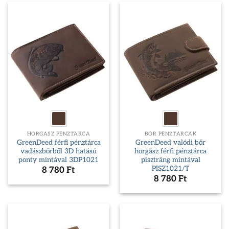
HORGÁSZ PÉNZTÁRCA
BŐR PÉNZTÁRCÁK
GreenDeed férfi pénztárca
GreenDeed valódi bőr
vadászbőrből 3D hatású
horgász férfi pénztárca
ponty mintával 3DP1021
pisztráng mintával
PISZ1021/T
8 780
Ft
8 780
Ft