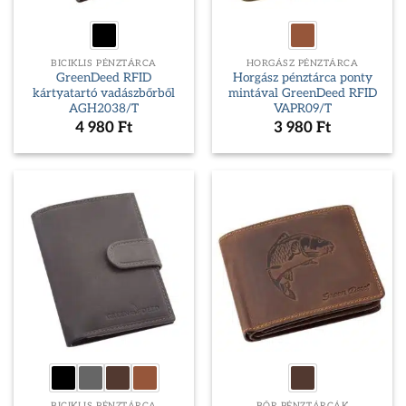
BICIKLIS PÉNZTÁRCA
HORGÁSZ PÉNZTÁRCA
GreenDeed RFID
Horgász pénztárca ponty
kártyatartó vadászbőrből
mintával GreenDeed RFID
AGH2038/T
VAPR09/T
4 980
Ft
3 980
Ft
BICIKLIS PÉNZTÁRCA
BŐR PÉNZTÁRCÁK