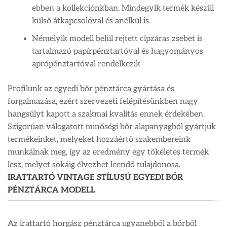
ebben a kollekciónkban. Mindegyik termék készül
külső átkapcsolóval és anélkül is.
Némelyik modell belül rejtett cipzáras zsebet is
tartalmazó papírpénztartóval és hagyományos
aprópénztartóval rendelkezik
Profilunk az egyedi bőr pénztárca gyártása és
forgalmazása, ezért szervezeti felépítésünkben nagy
hangsúlyt kapott a szakmai kvalitás ennek érdekében.
Szigorúan válogatott minőségi bőr alapanyagból gyártjuk
termékeinket, melyeket hozzáértő szakembereink
munkálnak meg, így az eredmény egy tökéletes termék
lesz, melyet sokáig élvezhet leendő tulajdonosa.
IRATTARTÓ VINTAGE STÍLUSÚ EGYEDI BŐR
PÉNZTÁRCA MODELL
Az irattartó horgász pénztárca ugyanebből a bőrből