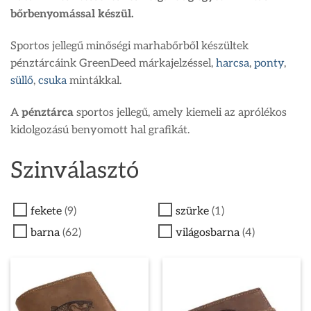
bőrbenyomással készül.
Sportos jellegű minőségi marhabőrből készültek
pénztárcáink GreenDeed márkajelzéssel,
harcsa
,
ponty
,
süllő
,
csuka
mintákkal.
A
pénztárca
sportos jellegű, amely kiemeli az aprólékos
kidolgozású benyomott hal grafikát.
Szinválasztó
fekete
(9)
szürke
(1)
barna
(62)
világosbarna
(4)