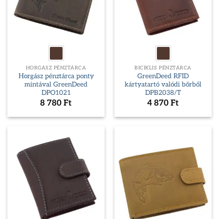
HORGÁSZ PÉNZTÁRCA
BICIKLIS PÉNZTÁRCA
Horgász pénztárca ponty
GreenDeed RFID
mintával GreenDeed
kártyatartó valódi bőrből
DPO1021
DPB2038/T
8 780
Ft
4 870
Ft