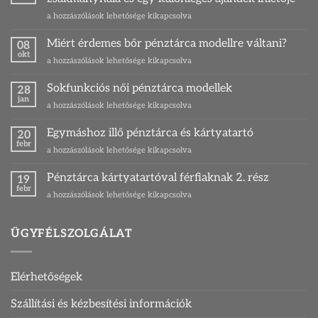
Ponty
a hozzászólások lehetősége kikapcsolva
–
Magyarország
Miért érdemes bőr pénztárca modellre váltani?
08
legkedveltebb
okt
Miért
a hozzászólások lehetősége kikapcsolva
zsákmányhala
érdemes
és
bőr
Sokfunkciós női pénztárca modellek
egy
28
pénztárca
jan
különleges
Sokfunkciós
a hozzászólások lehetősége kikapcsolva
modellre
ajándék
női
váltani?
ihletője
pénztárca
Egymáshoz illő pénztárca és kártyatartó
bejegyzéshez
20
bejegyzéshez
modellek
febr
Egymáshoz
a hozzászólások lehetősége kikapcsolva
bejegyzéshez
illő
pénztárca
Pénztárca kártyatartóval férfiaknak 2. rész
19
és
febr
Pénztárca
a hozzászólások lehetősége kikapcsolva
kártyatartó
kártyatartóval
bejegyzéshez
férfiaknak
2.
ÜGYFÉLSZOLGÁLAT
rész
bejegyzéshez
Elérhetőségek
Szállítási és kézbesítési információk