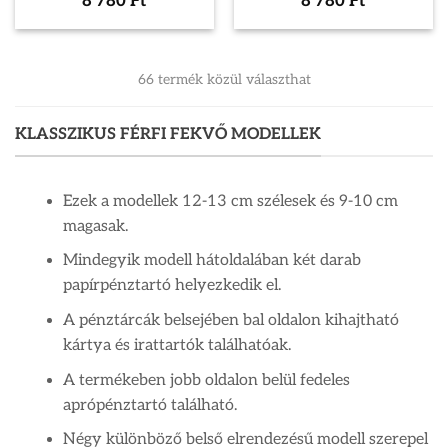
8 780
Ft
8 780
Ft
66 termék közül választhat
KLASSZIKUS FÉRFI FEKVŐ MODELLEK
Ezek a modellek 12-13 cm szélesek és 9-10 cm
magasak.
Mindegyik modell hátoldalában két darab
papírpénztartó helyezkedik el.
A pénztárcák belsejében bal oldalon kihajtható
kártya és irattartók találhatóak.
A termékeben jobb oldalon belül fedeles
aprópénztartó található.
Négy különböző belső elrendezésű modell szerepel