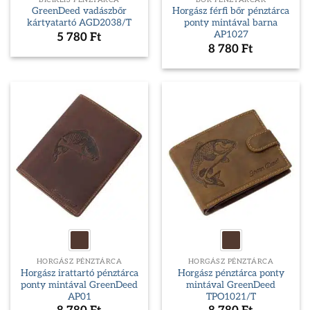
GreenDeed vadászbőr
Horgász férfi bőr pénztárca
kártyatartó AGD2038/T
ponty mintával barna
AP1027
5 780
Ft
8 780
Ft
HORGÁSZ PÉNZTÁRCA
HORGÁSZ PÉNZTÁRCA
Horgász irattartó pénztárca
Horgász pénztárca ponty
ponty mintával GreenDeed
mintával GreenDeed
AP01
TPO1021/T