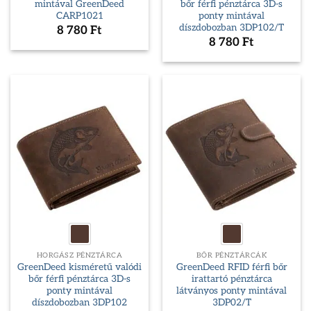
mintával GreenDeed
bőr férfi pénztárca 3D-s
CARP1021
ponty mintával
díszdobozban 3DP102/T
8 780
Ft
8 780
Ft
HORGÁSZ PÉNZTÁRCA
BŐR PÉNZTÁRCÁK
GreenDeed kisméretű valódi
GreenDeed RFID férfi bőr
bőr férfi pénztárca 3D-s
irattartó pénztárca
ponty mintával
látványos ponty mintával
díszdobozban 3DP102
3DP02/T