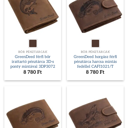
BŐR PÉNZTÁRCÁK
BŐR PÉNZTÁRCÁK
GreenDeed férfi bőr
GreenDeed horgász férfi
irattartó pénztárca 3D-s
pénztárca harcsa mintás
ponty mintával 3DP3072
fedéllel CAFI1021/T
8 780
Ft
8 780
Ft