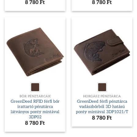
8 780
Ft
8 780
Ft
BŐR PÉNZTÁRCÁK
HORGÁSZ PÉNZTÁRCA
GreenDeed RFID férfi bőr
GreenDeed férfi pénztárca
irattartó pénztárca
vadászbőrből 3D hatású
látványos ponty mintával
ponty mintával 3DP1021/T
3DP02
8 780
Ft
8 780
Ft