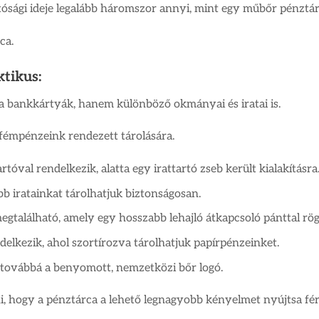
tósági ideje legalább háromszor annyi, mint egy műbőr pénztá
ca.
ktikus:
 a bankkártyák, hanem különböző okmányai és iratai is.
fémpénzeink rendezett tárolására.
val rendelkezik, alatta egy irattartó zseb került kialakításra
bb iratainkat tárolhatjuk biztonságosan.
egtalálható, amely egy hosszabb lehajló átkapcsoló pánttal rög
delkezik, ahol szortírozva tárolhatjuk papírpénzeinket.
 továbbá a benyomott, nemzetközi bőr logó.
i, hogy a pénztárca a lehető legnagyobb kényelmet nyújtsa fér