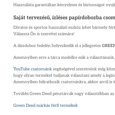
Használata garantáltan kényelmes és biztonságot nyújt
Saját tervezésű, ízléses papírdobozba csom
Divatos és sportos használati eszköz lehet bármely férf
Válassza Ön is szerettei számára!
A díszdoboz fedelén helyezkedik el a jellegzetes
GREE
Amennyiben erre a tárca modellre esik a választásunk,
YouTube csatornánk
segítségével szeretnénk még köze
hogy olyan terméket tudjanak választani amely a legi
Amennyiben feliratkozik csatornánkra, akkor arról is é
További Green Deed pénztárcák nagy választékban az 
Green Deed márkás férfi termékek