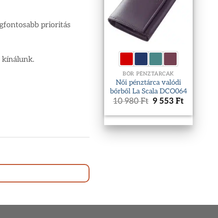
gfontosabb prioritás
 kínálunk.
BŐR PÉNZTÁRCÁK
Női pénztárca valódi
bőrből La Scala DCO064
Original
Current
10 980
Ft
9 553
Ft
price
price
was:
is:
10
9
980 Ft.
553 Ft.