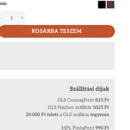
was:
is:
Szín
8
7
Sportos GreenDeed bőr férfi pénztárca GDH6002L/T menn
780 Ft.
024
KOSÁRBA TESZEM
Szállítási díjak
GLS CsomagPont
825 Ft
GLS Házhoz szállítás
1025 Ft
20.000 Ft
felett
a GLS szállítás
ingyenes
MPL PostaPont
990 Ft