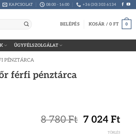
KAPCSOLAT
08:00 - 16:00
+36 (30) 303 6134
BELÉPÉS
KOSÁR /
0
FT
0
K
ÜGYFÉLSZOLGÁLAT
FI PÉNZTÁRCA
r férfi pénztárca
Original
Cur
8 780
Ft
7 024
Ft
price
pri
TÖRLÉS