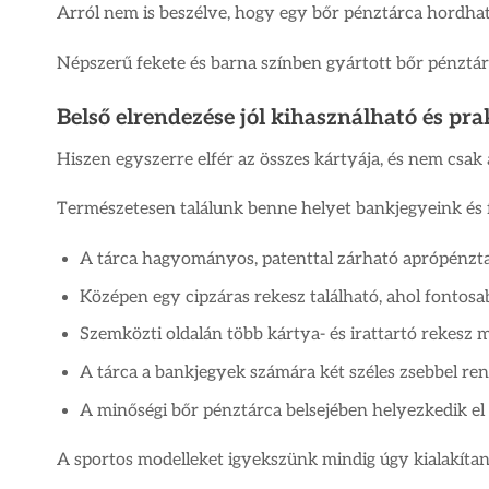
Arról nem is beszélve, hogy egy bőr pénztárca hordha
Népszerű fekete és barna színben gyártott bőr pénztár
Belső elrendezése jól kihasználható és pra
Hiszen egyszerre elfér az összes kártyája, és nem csak
Természetesen találunk benne helyet bankjegyeink és 
A tárca hagyományos, patenttal zárható aprópénztartó
Középen egy cipzáras rekesz található, ahol fontosa
Szemközti oldalán több kártya- és irattartó rekesz m
A tárca a bankjegyek számára két széles zsebbel ren
A minőségi bőr pénztárca belsejében helyezkedik el
A sportos modelleket igyekszünk mindig úgy kialakítan