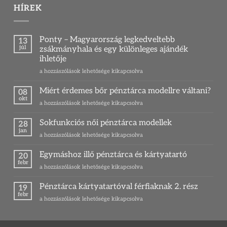
HÍREK
Ponty – Magyarország legkedveltebb
13
júl
zsákmányhala és egy különleges ajándék
ihletője
Ponty
a hozzászólások lehetősége kikapcsolva
–
Magyarország
Miért érdemes bőr pénztárca modellre váltani?
08
legkedveltebb
okt
Miért
a hozzászólások lehetősége kikapcsolva
zsákmányhala
érdemes
és
bőr
Sokfunkciós női pénztárca modellek
egy
28
pénztárca
jan
különleges
Sokfunkciós
a hozzászólások lehetősége kikapcsolva
modellre
ajándék
női
váltani?
ihletője
pénztárca
Egymáshoz illő pénztárca és kártyatartó
bejegyzéshez
20
bejegyzéshez
modellek
febr
Egymáshoz
a hozzászólások lehetősége kikapcsolva
bejegyzéshez
illő
pénztárca
Pénztárca kártyatartóval férfiaknak 2. rész
19
és
febr
Pénztárca
a hozzászólások lehetősége kikapcsolva
kártyatartó
kártyatartóval
bejegyzéshez
férfiaknak
2.