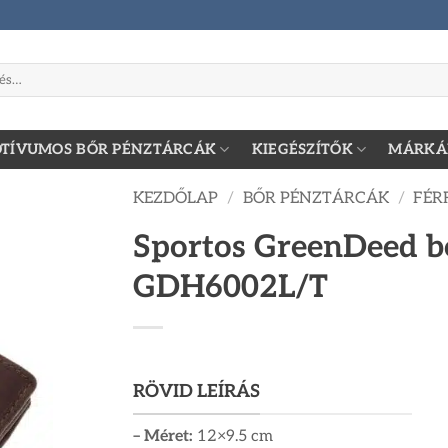
zőre:
TÍVUMOS BŐR PÉNZTÁRCÁK
KIEGÉSZÍTŐK
MÁRKÁ
KEZDŐLAP
/
BŐR PÉNZTÁRCÁK
/
FÉR
Sportos GreenDeed bő
GDH6002L/T
RÖVID LEÍRÁS
– Méret:
12×9.5 cm