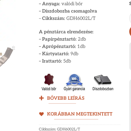
– Anyaga:
valódi bőr
– Díszdobozba csomagolva
–
Cikkszám:
GDH6002L/T
A pénztárca elrendezése:
– Papírpénztartó:
2db
–
Aprópénztartó:
1db
–
Kártyatartó:
9db
–
Irattartó:
5db
BŐVEBB LEÍRÁS
KORÁBBAN MEGTEKINTETT
Cikkszám:
GDH6002L/T