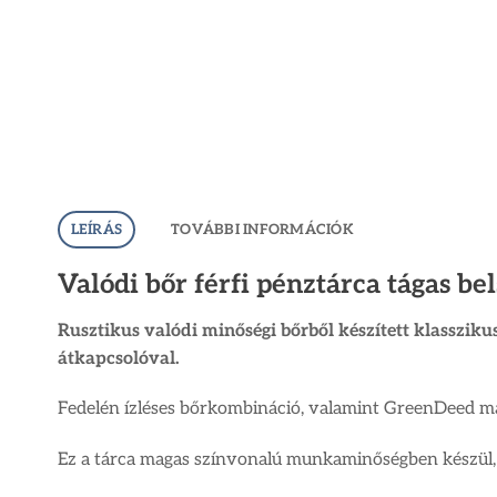
LEÍRÁS
TOVÁBBI INFORMÁCIÓK
Valódi bőr férfi pénztárca tágas be
Rusztikus valódi minőségi bőrből készített klasszikus
átkapcsolóval.
Fedelén ízléses bőrkombináció, valamint GreenDeed már
Ez a tárca magas színvonalú munkaminőségben készül, 