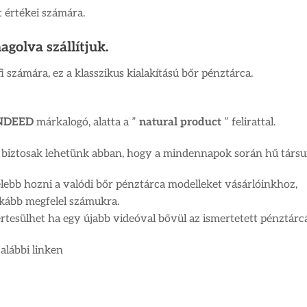
 értékei számára.
agolva szállítjuk.
i számára, ez a klasszikus kialakítású bőr pénztárca.
NDEED
márkalogó, alatta a ”
natural product
” felirattal.
 biztosak lehetünk abban, hogy a mindennapok során hű társun
lebb hozni a valódi bőr pénztárca modelleket vásárlóinkhoz,
nkább megfelel számukra.
rtesülhet ha egy újabb videóval bővül az ismertetett pénztárc
alábbi linken