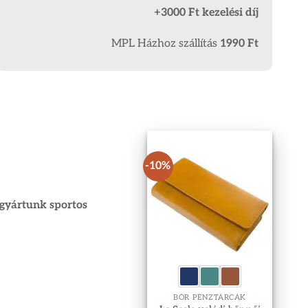
+3000 Ft kezelési díj
MPL Házhoz szállítás
1990 Ft
-10%
n gyártunk sportos
BŐR PÉNZTÁRCÁK