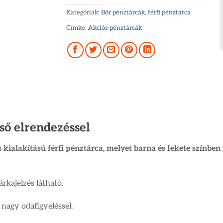
Kategóriák:
Bőr pénztárcák
,
férfi pénztárca
Címke:
Akciós-pénztárcák
lső elrendezéssel
 kialakítású férfi pénztárca, melyet barna és fekete színbe
kajelzés látható.
nagy odafigyeléssel.