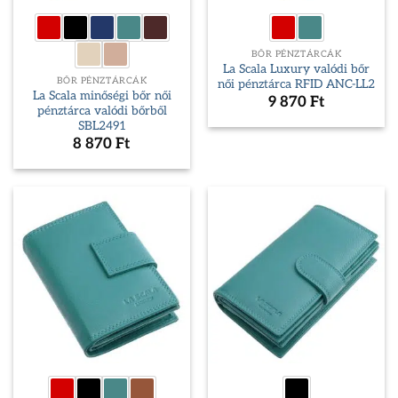
BŐR PÉNZTÁRCÁK
La Scala Luxury valódi bőr
BŐR PÉNZTÁRCÁK
női pénztárca RFID ANC-LL2
La Scala minőségi bőr női
9 870
Ft
pénztárca valódi bőrből
SBL2491
8 870
Ft