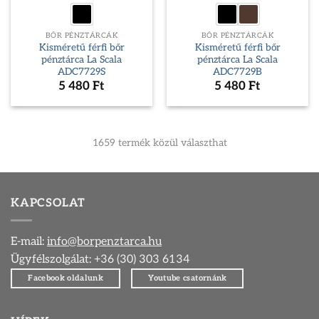
BŐR PÉNZTÁRCÁK
BŐR PÉNZTÁRCÁK
Kisméretű férfi bőr
Kisméretű férfi bőr
pénztárca La Scala
pénztárca La Scala
ADC7729S
ADC7729B
5 480
Ft
5 480
Ft
1659 termék közül választhat
KAPCSOLAT
E-mail:
info@borpenztarca.hu
Ügyfélszolgálat: +36 (30) 303 6134
Facebook oldalunk
Youtube csatornánk