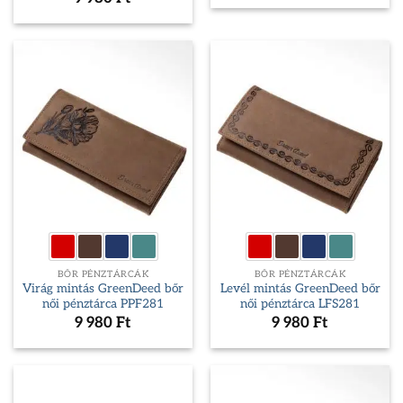
BŐR PÉNZTÁRCÁK
BŐR PÉNZTÁRCÁK
Virág mintás GreenDeed bőr
Levél mintás GreenDeed bőr
női pénztárca PPF281
női pénztárca LFS281
9 980
Ft
9 980
Ft