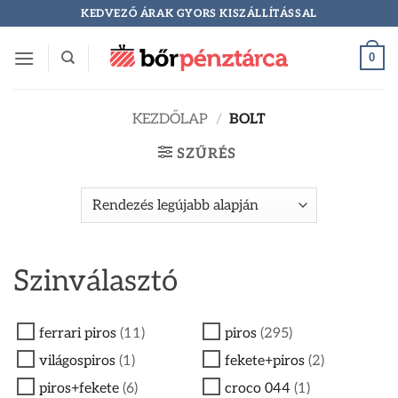
Skip
KEDVEZŐ ÁRAK GYORS KISZÁLLÍTÁSSAL
to
content
0
KEZDŐLAP
/
BOLT
SZŰRÉS
Szinválasztó
ferrari piros
(11)
piros
(295)
világospiros
(1)
fekete+piros
(2)
piros+fekete
(6)
croco 044
(1)