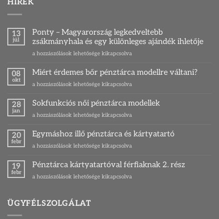
HÍREK
Ponty – Magyarország legkedveltebb
13
júl
zsákmányhala és egy különleges ajándék ihletője
Ponty
a hozzászólások lehetősége kikapcsolva
–
Magyarország
Miért érdemes bőr pénztárca modellre váltani?
08
legkedveltebb
okt
Miért
a hozzászólások lehetősége kikapcsolva
zsákmányhala
érdemes
és
bőr
Sokfunkciós női pénztárca modellek
egy
28
pénztárca
jan
különleges
Sokfunkciós
a hozzászólások lehetősége kikapcsolva
modellre
ajándék
női
váltani?
ihletője
pénztárca
Egymáshoz illő pénztárca és kártyatartó
bejegyzéshez
20
bejegyzéshez
modellek
febr
Egymáshoz
a hozzászólások lehetősége kikapcsolva
bejegyzéshez
illő
pénztárca
Pénztárca kártyatartóval férfiaknak 2. rész
19
és
febr
Pénztárca
a hozzászólások lehetősége kikapcsolva
kártyatartó
kártyatartóval
bejegyzéshez
férfiaknak
2.
ÜGYFÉLSZOLGÁLAT
rész
bejegyzéshez