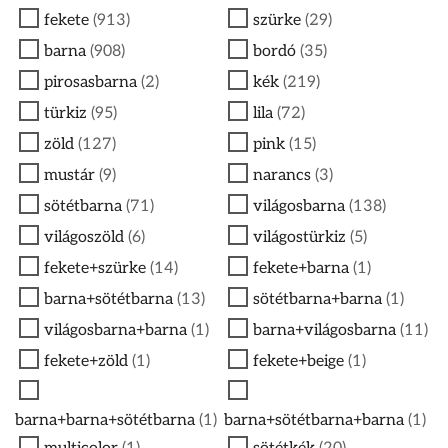
fekete
(913)
szürke
(29)
barna
(908)
bordó
(35)
pirosasbarna
(2)
kék
(219)
türkiz
(95)
lila
(72)
zöld
(127)
pink
(15)
mustár
(9)
narancs
(3)
sötétbarna
(71)
világosbarna
(138)
világoszöld
(6)
világostürkiz
(5)
fekete+szürke
(14)
fekete+barna
(1)
barna+sötétbarna
(13)
sötétbarna+barna
(1)
világosbarna+barna
(1)
barna+világosbarna
(11)
fekete+zöld
(1)
fekete+beige
(1)
barna+barna+sötétbarna
(1)
barna+sötétbarna+barna
(1)