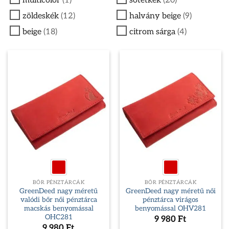
multicolor
(1)
sötétkék
(20)
zöldeskék
(12)
halvány beige
(9)
beige
(18)
citrom sárga
(4)
BŐR PÉNZTÁRCÁK
BŐR PÉNZTÁRCÁK
GreenDeed nagy méretű
GreenDeed nagy méretű női
valódi bőr női pénztárca
pénztárca virágos
macskás benyomással
benyomással OHV281
OHC281
9 980
Ft
9 980
Ft