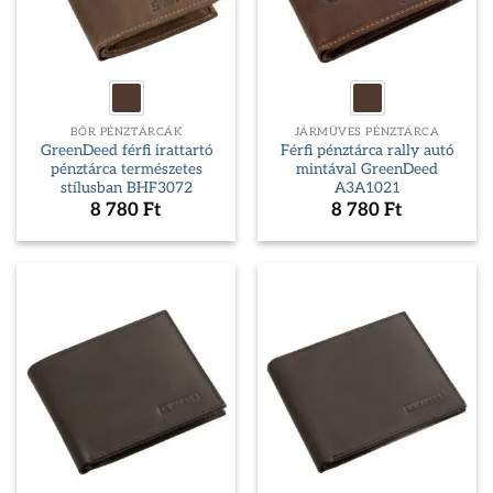
BŐR PÉNZTÁRCÁK
JÁRMŰVES PÉNZTÁRCA
GreenDeed férfi irattartó
Férfi pénztárca rally autó
pénztárca természetes
mintával GreenDeed
stílusban BHF3072
A3A1021
8 780
Ft
8 780
Ft