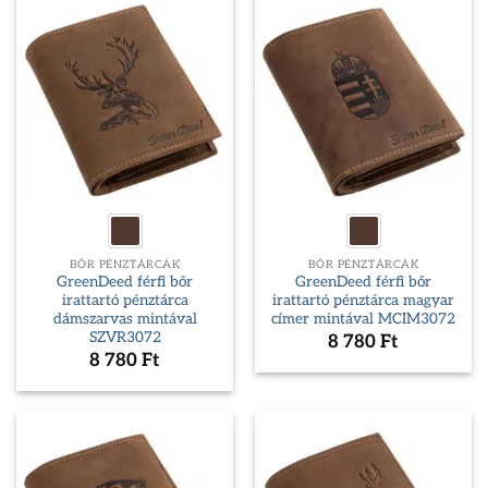
BŐR PÉNZTÁRCÁK
BŐR PÉNZTÁRCÁK
GreenDeed férfi bőr
GreenDeed férfi bőr
irattartó pénztárca
irattartó pénztárca magyar
dámszarvas mintával
címer mintával MCIM3072
SZVR3072
8 780
Ft
8 780
Ft