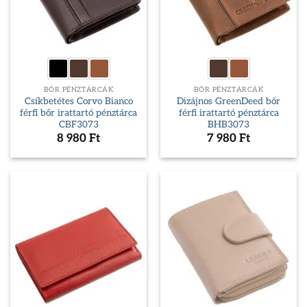
BŐR PÉNZTÁRCÁK
BŐR PÉNZTÁRCÁK
Csíkbetétes Corvo Bianco
Dizájnos GreenDeed bőr
férfi bőr irattartó pénztárca
férfi irattartó pénztárca
CBF3073
BHB3073
8 980
Ft
7 980
Ft