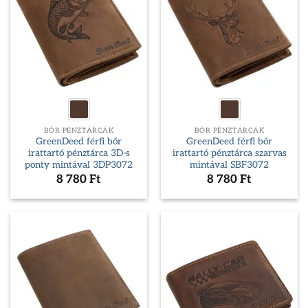
BŐR PÉNZTÁRCÁK
BŐR PÉNZTÁRCÁK
GreenDeed férfi bőr
GreenDeed férfi bőr
irattartó pénztárca 3D-s
irattartó pénztárca szarvas
ponty mintával 3DP3072
mintával SBF3072
8 780
Ft
8 780
Ft