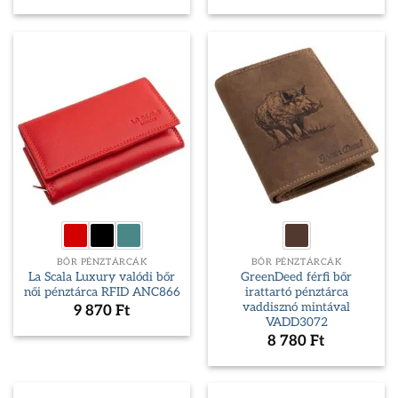
BŐR PÉNZTÁRCÁK
BŐR PÉNZTÁRCÁK
La Scala Luxury valódi bőr
GreenDeed férfi bőr
női pénztárca RFID ANC866
irattartó pénztárca
vaddisznó mintával
9 870
Ft
VADD3072
8 780
Ft