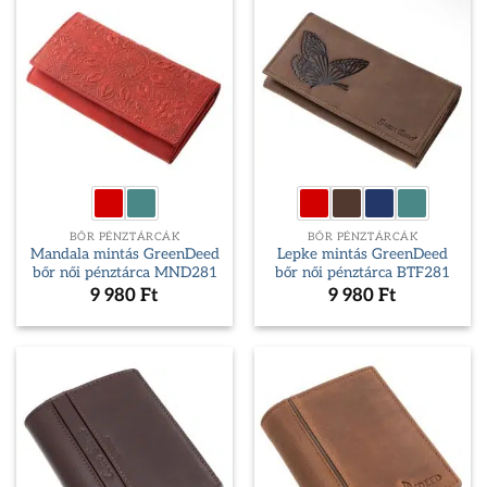
BŐR PÉNZTÁRCÁK
BŐR PÉNZTÁRCÁK
Mandala mintás GreenDeed
Lepke mintás GreenDeed
bőr női pénztárca MND281
bőr női pénztárca BTF281
9 980
Ft
9 980
Ft