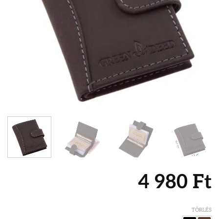
4 980
Ft
TÖRLÉS