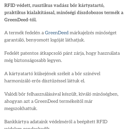
RFID védett, rusztikus vadász bőr kártyatartó,
praktikus kialakítással, minőségi díszdobozos termék a
GreenDeed-től.
A termék fedelén a
GreenDeed
márkajelzés minőséget
garantáló, benyomott logóját láthatjuk.
Fedelét patentos átkapcsoló pánt zárja, hogy használata
még biztonságosabb legyen.
A kártyatartó külsejének széleit a bőr színével
harmonizáló erős dísztűzéssel láttuk el.
Valódi bőr felhasználásával készült, kiváló minőségben,
ahogyan azt a GreenDeed termékeitől már
megszokhattuk.
Bankkártya adataink védelméről a beépített RFID