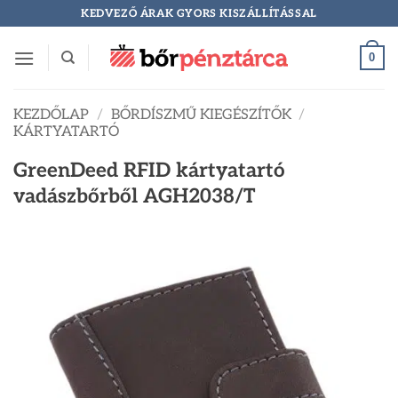
Skip
KEDVEZŐ ÁRAK GYORS KISZÁLLÍTÁSSAL
to
content
0
KEZDŐLAP
/
BŐRDÍSZMŰ KIEGÉSZÍTŐK
/
KÁRTYATARTÓ
GreenDeed RFID kártyatartó
vadászbőrből AGH2038/T