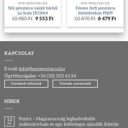
BŐR PÉNZTÁRCÁK
BŐR PÉNZTÁRCÁK
Női pénztárca valódi bőrből
Fényes férfi pénztárca
La Scala DCO064
díszdobozban PH09
Original
Current
Original
Curr
10 980
Ft
9 553
Ft
10 870
Ft
8 479
Ft
price
price
price
price
was:
is:
was:
is:
10
9
10
8
980 Ft.
553 Ft.
870 Ft.
479 F
KAPCSOLAT
E-mail:
info@borpenztarca.hu
Ügyfélszolgálat: +36 (30) 303 6134
Facebook oldalunk
Youtube csatornánk
HÍREK
Ponty – Magyarország legkedveltebb
13
júl
zsákmányhala és egy különleges ajándék ihletője