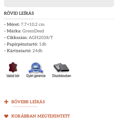
RÖVID LEÍRÁS
– Méret:
7.7×10.2 cm
– Márka:
GreenDeed
– Cikkszám:
AGH2038/T
– Papírpénztartó:
1db
– Kártyatartó:
24db
BŐVEBB LEÍRÁS
KORÁBBAN MEGTEKINTETT