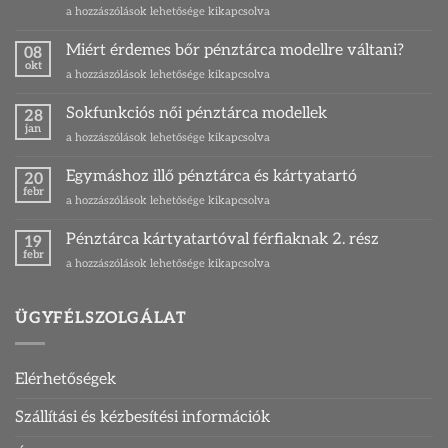
Ponty
a hozzászólások lehetősége kikapcsolva
–
Magyarország
Miért érdemes bőr pénztárca modellre váltani?
08
legkedveltebb
okt
Miért
a hozzászólások lehetősége kikapcsolva
zsákmányhala
érdemes
és
bőr
Sokfunkciós női pénztárca modellek
egy
28
pénztárca
jan
különleges
Sokfunkciós
a hozzászólások lehetősége kikapcsolva
modellre
ajándék
női
váltani?
ihletője
pénztárca
Egymáshoz illő pénztárca és kártyatartó
bejegyzéshez
20
bejegyzéshez
modellek
febr
Egymáshoz
a hozzászólások lehetősége kikapcsolva
bejegyzéshez
illő
pénztárca
Pénztárca kártyatartóval férfiaknak 2. rész
19
és
febr
Pénztárca
a hozzászólások lehetősége kikapcsolva
kártyatartó
kártyatartóval
bejegyzéshez
férfiaknak
2.
ÜGYFÉLSZOLGÁLAT
rész
bejegyzéshez
Elérhetőségek
Szállítási és kézbesítési információk