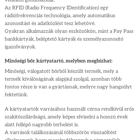
védelem gondoskodik.
Az RFID (Radio Frequency IDentification) egy
rádiófrekvenciás technológia, amely automatikus
azonosítást és adatközlést tesz lehetővé.
Gyakran alkalmazzák olyan eszközökön, mint a Pay Pass
bankkártyák, beléptető kártyák és személyazonosító
igazolványok.
Minőségi bőr kártyatartó, melyben megbízhat:
Minőségi, válogatott bőrből készült termék, mely a
termék kiválóságának alapjául szolgál, azonban több
fontos része is van a gyártásnak, melyre nagy hangsúlyt
fektetünk.
A kártyatartók varrásához használt cérna rendkívül erős
szakítószilárdságú, amely képes elviselni a hosszú évek
alatt fellépő nagyobb terhelést is.
A varrások találkozásánál többszörös visszaöltést