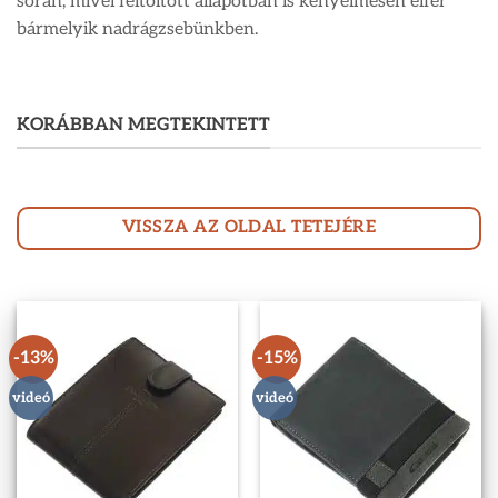
során, mivel feltöltött állapotban is kényelmesen elfér
bármelyik nadrágzsebünkben.
KORÁBBAN MEGTEKINTETT
VISSZA AZ OLDAL TETEJÉRE
-13%
-15%
videó
videó