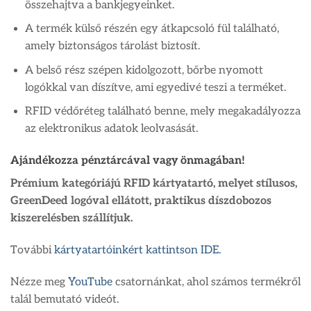
összehajtva a bankjegyeinket.
A termék külső részén egy átkapcsoló fül található,
amely biztonságos tárolást biztosít.
A belső rész szépen kidolgozott, bőrbe nyomott
logókkal van díszítve, ami egyedivé teszi a terméket.
RFID védőréteg található benne, mely megakadályozza
az elektronikus adatok leolvasását.
Ajándékozza pénztárcával vagy önmagában!
Prémium kategóriájú RFID kártyatartó, melyet stílusos,
GreenDeed logóval ellátott, praktikus díszdobozos
kiszerelésben szállítjuk.
További
kártyatartóinkért kattintson IDE.
Nézze meg
YouTube
csatornánkat, ahol számos termékről
talál bemutató videót.