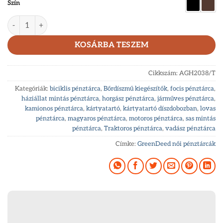
Szín
GreenDeed RFID kártyatartó vadászbőrből AGH2038/T menny
KOSÁRBA TESZEM
Cikkszám:
AGH2038/T
Kategóriák:
biciklis pénztárca
,
Bőrdíszmű kiegészítők
,
focis pénztárca
,
háziállat mintás pénztárca
,
horgász pénztárca
,
járműves pénztárca
,
kamionos pénztárca
,
kártyatartó
,
kártyatartó díszdobozban
,
lovas
pénztárca
,
magyaros pénztárca
,
motoros pénztárca
,
sas mintás
pénztárca
,
Traktoros pénztárca
,
vadász pénztárca
Címke:
GreenDeed női pénztárcák