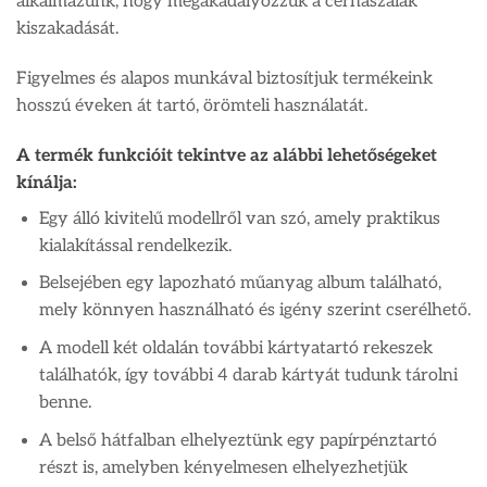
alkalmazunk, hogy megakadályozzuk a cérnaszálak
kiszakadását.
Figyelmes és alapos munkával biztosítjuk termékeink
hosszú éveken át tartó, örömteli használatát.
A termék funkcióit tekintve az alábbi lehetőségeket
kínálja:
Egy álló kivitelű modellről van szó, amely praktikus
kialakítással rendelkezik.
Belsejében egy lapozható műanyag album található,
mely könnyen használható és igény szerint cserélhető.
A modell két oldalán további kártyatartó rekeszek
találhatók, így további 4 darab kártyát tudunk tárolni
benne.
A belső hátfalban elhelyeztünk egy papírpénztartó
részt is, amelyben kényelmesen elhelyezhetjük