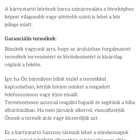
A kártyatartó bőrének barna színárnyalata a fényképhez
képest világosabb vagy sötétebb színű is lehet a bőr
jellege miatt.
Garanciális termékek:
Büszkék vagyunk arra, hogy az áruházban forgalmazott
termékek tervezéséért és kivitelezéséért is kizárólag
cégünk a felelős.
Így, ha Ön bármilyen hibát észlel a termékkel
kapcsolatban, kérjük hívjon minket a megadott
telefonszámon vagy írjon emailt.
Természetesen azonnal reagálni fogunk és segítünk a hiba
elhárításában. Ha nem járnánk sikerrel, visszafizetjük
Önnek a termék árát vagy kicseréljük azt.
Ez a kártyatartó hasznos társunk lehet a mindennapok