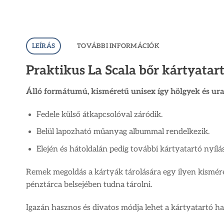
LEÍRÁS
TOVÁBBI INFORMÁCIÓK
Praktikus La Scala bőr kártyatart
Álló formátumú, kisméretű unisex így hölgyek és ura
Fedele külső átkapcsolóval záródik.
Belül lapozható műanyag albummal rendelkezik.
Elején és hátoldalán pedig további kártyatartó nyílás
Remek megoldás a kártyák tárolására egy ilyen kismér
pénztárca belsejében tudna tárolni.
Igazán hasznos és divatos módja lehet a kártyatartó has