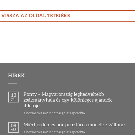
VISSZA AZ OLDAL TETEJÉRE
HÍREK
Ponty – Magyarország legkedveltebb
13
júl
zsákmányhala és egy különleges ajándék
ihletője
Ponty
a hozzászólások lehetősége kikapcsolva
–
Magyarország
Miért érdemes bőr pénztárca modellre váltani?
08
legkedveltebb
okt
Miért
a hozzászólások lehetősége kikapcsolva
zsákmányhala