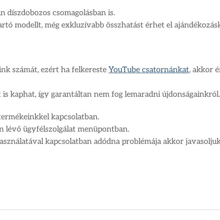
n díszdobozos csomagolásban is.
artó modellt, még exkluzívabb összhatást érhet el ajándékozásk
nk számát, ezért ha felkereste
YouTube csatornánkat
, akkor 
t is kaphat, így garantáltan nem fog lemaradni újdonságainkról.
ermékeinkkel kapcsolatban.
án lévő ügyfélszolgálat menüpontban.
al használatával kapcsolatban adódna problémája akkor javasol