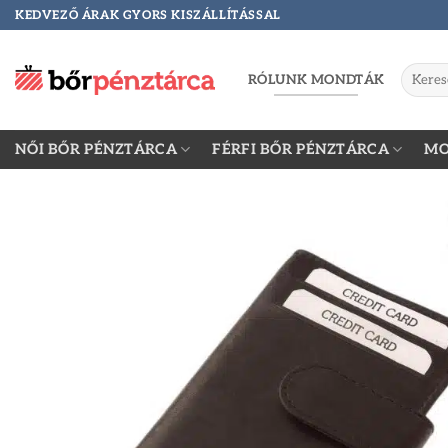
Skip
KEDVEZŐ ÁRAK GYORS KISZÁLLÍTÁSSAL
to
content
Keresés
RÓLUNK MONDTÁK
a
követke
NŐI BŐR PÉNZTÁRCA
FÉRFI BŐR PÉNZTÁRCA
MO