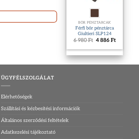
BŐR PÉNZTÁRCÁK
Férfi bőr pénztárca
Giultieri SLP124
Original
Current
6 980
Ft
4 886
Ft
price
price
was:
is:
6
4
980 Ft.
886 Ft.
ÜGYFÉLSZOLGÁLAT
Elérhetőségek
Szállítási és kézbesítési információk
Általános szerződési feltételek
Adatkezelési tájékoztató