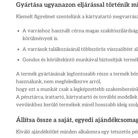
Gyártása ugyanazon eljárással történik m
Kiemelt figyelmet szentelünk a kártyatartó megvarrásá
A varráshoz használt cérna magas szakítószilárdságú
körülményeit is.
A varrások találkozásánál többszörös visszaöltést al
Gondos és körültekintő munkával biztosítjuk termék
A termék gyártásának legfontosabb része a termék bőr
használunk, nem megfeledkezve arról,
hogy ezt a munkát csak a legképzettebb szakembereink
A pénztárca, irattartó, kártyatartó és további modelle
vevőinkhez kerülő termékek minél hosszabb ideig szolg
Állítsa össze a saját, egyedi ajándékcsomag
Kiváló ajándékötlet minden alkalomra egy tetszetős pé