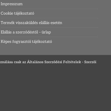
Impresszum
Cookie tájékoztató
Termék visszaküldés elállás esetén
Elállás a szerződéstől – ürlap
Képes fogyasztói tájékoztató
sználása csak az Általános Szerződési Feltételek - Szerzői