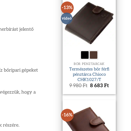
-13%
videó
erbírást jelentő
BŐR PÉNZTÁRCÁK
Természetes bőr férfi
z bőripari gépeket
pénztárca Chioco
CHK1027/T
Original
Current
9 980
Ft
8 683
Ft
price
price
 végezzük, hogy a
was:
is:
9
8
980 Ft.
683 Ft.
-16%
 részére.