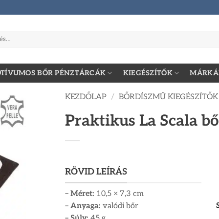
zőre:
TÍVUMOS BŐR PÉNZTÁRCÁK
KIEGÉSZÍTŐK
MÁRKÁ
KEZDŐLAP
/
BŐRDÍSZMŰ KIEGÉSZÍTŐK
Praktikus La Scala b
RÖVID LEÍRÁS
– Méret:
10,5 × 7,3 cm
– Anyaga:
valódi bőr
– Súly:
45 g