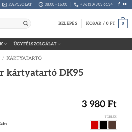
KAPCSOLAT
08:00 - 16:00
+36 (30) 303 6134
BELÉPÉS
KOSÁR /
0
FT
0
K
ÜGYFÉLSZOLGÁLAT
/
KÁRTYATARTÓ
őr kártyatartó DK95
3 980
Ft
TÖRLÉS
Szín