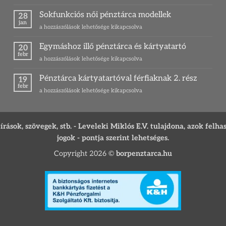
érdemes
és
bőr
Sokfunkciós női pénztárca modellek
egy
28
pénztárca
jan
különleges
Sokfunkciós
a hozzászólások lehetősége kikapcsolva
modellre
ajándék
női
váltani?
ihletője
pénztárca
Egymáshoz illő pénztárca és kártyatartó
bejegyzéshez
20
bejegyzéshez
modellek
febr
Egymáshoz
a hozzászólások lehetősége kikapcsolva
bejegyzéshez
illő
pénztárca
Pénztárca kártyatartóval férfiaknak 2. rész
19
és
febr
Pénztárca
a hozzászólások lehetősége kikapcsolva
kártyatartó
kártyatartóval
bejegyzéshez
férfiaknak
2.
rész
ások, szövegek, stb. - Leveleki Miklós E.V. tulajdona, azok felha
bejegyzéshez
jogok - pontja szerint lehetséges.
Copyright 2026 ©
borpenztarca.hu