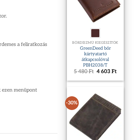
or.
BŐRDÍSZMŰ KIEGÉSZÍTŐK
érdemes a feliratkozás
GreenDeed bőr
kártyatartó
átkapcsolóval
PBH2038/T
Original
Current
5 480
Ft
4 603
Ft
price
price
was:
is:
5
4
juk ezen menüpont
480 Ft.
603 Ft.
-30%