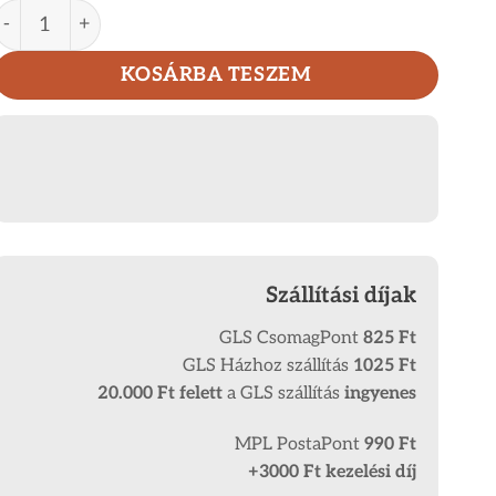
Praktikus La Scala bőr kártyatartó DK95 mennyiség
KOSÁRBA TESZEM
Szállítási díjak
GLS CsomagPont
825 Ft
GLS Házhoz szállítás
1025 Ft
20.000 Ft
felett
a GLS szállítás
ingyenes
MPL PostaPont
990 Ft
+3000 Ft kezelési díj