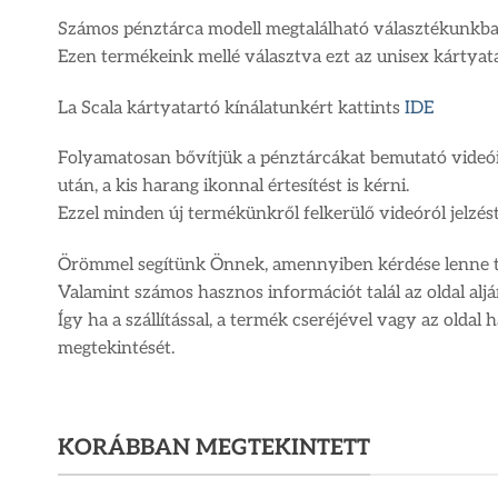
Számos pénztárca modell megtalálható választékunkba
Ezen termékeink mellé választva ezt az unisex kártyat
La Scala kártyatartó kínálatunkért kattints
IDE
Folyamatosan bővítjük a pénztárcákat bemutató videói
után, a kis harang ikonnal értesítést is kérni.
Ezzel minden új termékünkről felkerülő videóról jelzés
Örömmel segítünk Önnek, amennyiben kérdése lenne t
Valamint számos hasznos információt talál az oldal alj
Így ha a szállítással, a termék cseréjével vagy az old
megtekintését.
KORÁBBAN MEGTEKINTETT