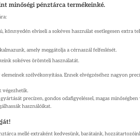
int minőségi pénztárca termékeinké.
ra:
, könnyedén elviseli a sokéves használat esetlegesen extra teh
kalmazunk, amely meggátolja a cérnaszál felfeslését.
eink sokéves örömteli használatát.
 elemeinek szélvékonyítása. Ennek elvégzéséhez nagyon precí
 végezhetik.
k gyártását precízen, gondos odafigyeléssel, magas minőségben
álhassák használóikat.
ját!
nztárca mellé extraként kedvesünk, barátaink, hozzátartozóink