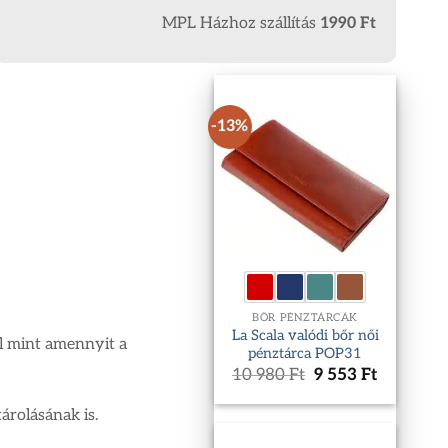
MPL Házhoz szállítás
1990 Ft
-13%
BŐR PÉNZTÁRCÁK
La Scala valódi bőr női
l mint amennyit a
pénztárca POP31
Original
Current
10 980
Ft
9 553
Ft
price
price
was:
is:
árolásának is.
10
9
980 Ft.
553 Ft.