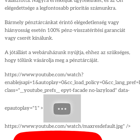
választotta. Nagyra értékeljük ügyfeleinket, és az Ön
elégedettsége a legfontosabb prioritás számunkra.
Bármely pénztárcánkat érintő elégedetlenség vagy
hiányosság esetén 100% pénz-visszatérítési garanciát
vagy cserét kínálunk.
A jótállást a webáruházunk nyújtja, ehhez az szükséges,
hogy tőlünk vásárolja meg a pénztárcáját.
https://www.youtube.com/watch?
enablejsapi=1&autoplay=0&cc_load_policy=0&cc_lang_pre
class="__youtube_prefs__ epyt-facade no-lazyload" data-
epautoplay="1" >
https://www.youtube.com/watch/maxresdefault.jpg" />