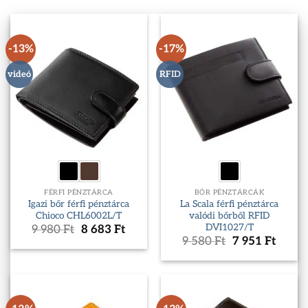
-13%
-17%
videó
RFID
FÉRFI PÉNZTÁRCA
BŐR PÉNZTÁRCÁK
Igazi bőr férfi pénztárca
La Scala férfi pénztárca
Chioco CHL6002L/T
valódi bőrből RFID
DVI1027/T
Original
Current
9 980
Ft
8 683
Ft
price
price
Original
Curre
9 580
Ft
7 951
Ft
was:
is:
price
price
9
8
was:
is:
980 Ft.
683 Ft.
9
7
580 Ft.
951 Ft