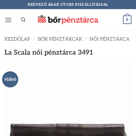
Skip
KEDVEZŐ ÁRAK GYORS KISZÁLLÍTÁSSAL
to
content
0
KEZDŐLAP
/
BŐR PÉNZTÁRCÁK
/
NŐI PÉNZTÁRCA
La Scala női pénztárca 3491
videó