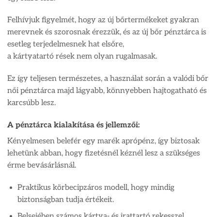
Felhívjuk figyelmét, hogy az új bőrtermékeket gyakran
merevnek és szorosnak érezzük, és az új bőr pénztárca is
esetleg terjedelmesnek hat elsőre,
a kártyatartó rések nem olyan rugalmasak.
Ez így teljesen természetes, a használat során a valódi bőr
női pénztárca majd lágyabb, könnyebben hajtogatható és
karcsúbb lesz.
A pénztárca kialakítása és jellemzői:
Kényelmesen belefér egy marék aprópénz, így biztosak
lehetünk abban, hogy fizetésnél kéznél lesz a szükséges
érme bevásárlásnál.
Praktikus körbecipzáros modell, hogy mindig
biztonságban tudja értékeit.
Belsejében számos kártya- és irattartó rekesszel