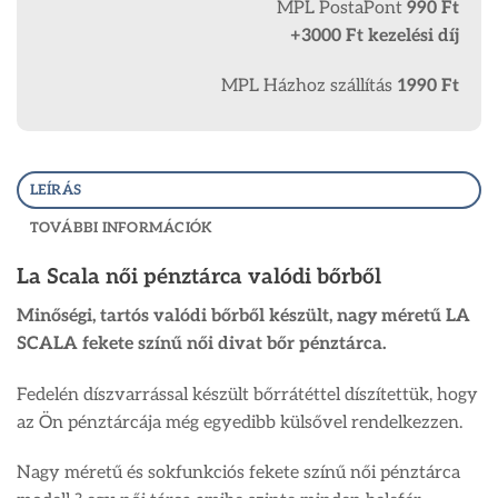
MPL PostaPont
990 Ft
+3000 Ft kezelési díj
MPL Házhoz szállítás
1990 Ft
LEÍRÁS
TOVÁBBI INFORMÁCIÓK
La Scala női pénztárca valódi bőrből
Minőségi, tartós valódi bőrből készült, nagy méretű LA
SCALA fekete színű női divat bőr pénztárca.
Fedelén díszvarrással készült bőrrátéttel díszítettük, hogy
az Ön pénztárcája még egyedibb külsővel rendelkezzen.
Nagy méretű és sokfunkciós fekete színű női pénztárca