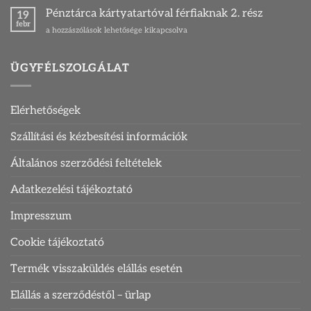
pénztárca
Pénztárca kártyatartóval férfiaknak 2. rész
19
és
febr
Pénztárca
a hozzászólások lehetősége kikapcsolva
kártyatartó
kártyatartóval
bejegyzéshez
férfiaknak
2.
ÜGYFÉLSZOLGÁLAT
rész
bejegyzéshez
Elérhetőségek
Szállítási és kézbesítési információk
Általános szerződési feltételek
Adatkezelési tájékoztató
Impresszum
Cookie tájékoztató
Termék visszaküldés elállás esetén
Elállás a szerződéstől – ürlap