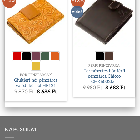
-12%
-13%
videó
FÉRFI PÉNZTÁRCA
Természetes bőr férfi
BŐR PÉNZTÁRCÁK
pénztárca Chioco
Giultieri női pénztárca
CHK6002L/T
valódi bőrből HP121
Original
Curre
9 980
Ft
8 683
Ft
Original
Current
9 870
Ft
8 686
Ft
price
price
price
price
was:
is:
was:
is:
9
8
9
8
980 Ft.
683 Ft
870 Ft.
686 Ft.
KAPCSOLAT