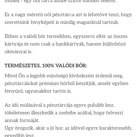
modell ? egy női tárca amibe szinte minden belefér.
Ez a nagy méretű női pénztárca azt is lehetővé teszi, hogy
szeretteink fényképeit is mindig magunknál tartsuk.
Ebben a valódi bőr termékben, egyszerre elfér az összes
kártyája és nem csak a bankkártyák, hanem különböző
okmányai is.
TERMÉSZETES, 100% VALÓDI BŐR:
Mivel Ön a legjobb minőségű kivitelezést érdemli meg,
pénztárcáinkat prémium bőrből készítjük, amely egyben
fényűző, ugyanakkor tartós is.
Az idő múlásával a pénztárcája egyre puhább lesz,
tökéletesen illeszkedik a zsebébe azáltal, hogy felveszi
annak formáját.
Úgy öregszik, akár a jó bor, az idővel egyre karakteresebb,
egyedibb lesz.