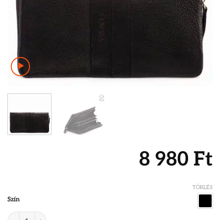
8 980
Ft
TÖRLÉS
Szín
La Scala női pénztárca 3491 mennyiség