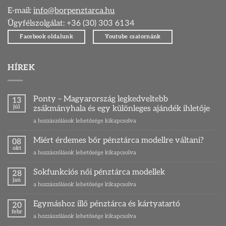
E-mail:
info@borpenztarca.hu
Ügyfélszolgálat: +36 (30) 303 6134
Facebook oldalunk
Youtube csatornánk
HÍREK
Ponty – Magyarország legkedveltebb
13
júl
zsákmányhala és egy különleges ajándék ihletője
Ponty
a hozzászólások lehetősége kikapcsolva
–
Magyarország
Miért érdemes bőr pénztárca modellre váltani?
08
legkedveltebb
okt
Miért
a hozzászólások lehetősége kikapcsolva
zsákmányhala
érdemes
és
bőr
Sokfunkciós női pénztárca modellek
egy
28
pénztárca
jan
különleges
Sokfunkciós
a hozzászólások lehetősége kikapcsolva
modellre
ajándék
női
váltani?
ihletője
pénztárca
Egymáshoz illő pénztárca és kártyatartó
bejegyzéshez
20
bejegyzéshez
modellek
febr
Egymáshoz
a hozzászólások lehetősége kikapcsolva
bejegyzéshez
illő