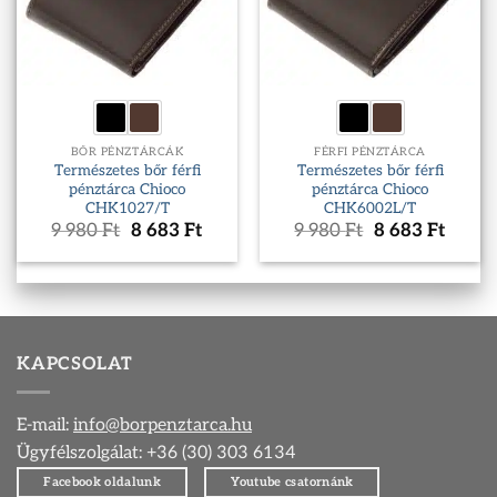
BŐR PÉNZTÁRCÁK
FÉRFI PÉNZTÁRCA
Természetes bőr férfi
Természetes bőr férfi
pénztárca Chioco
pénztárca Chioco
CHK1027/T
CHK6002L/T
Original
Current
Original
Curre
9 980
Ft
8 683
Ft
9 980
Ft
8 683
Ft
price
price
price
price
was:
is:
was:
is:
9
8
9
8
980 Ft.
683 Ft.
980 Ft.
683 Ft
KAPCSOLAT
E-mail:
info@borpenztarca.hu
Ügyfélszolgálat: +36 (30) 303 6134
Facebook oldalunk
Youtube csatornánk