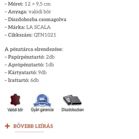
– Méret:
12 × 9,5 cm
– Anyaga:
valódi bőr
– Díszdobozba csomagolva
– Márka:
LA SCALA
– Cikkszám:
QTN1021
A pénztárca elrendezése:
– Papírpénztartó:
2db
– Aprópénztartó:
1db
– Kártyatartó:
9db
– Irattartó:
6db
BŐVEBB LEÍRÁS