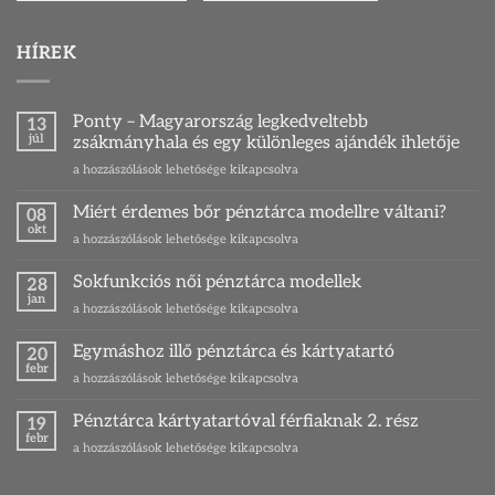
HÍREK
Ponty – Magyarország legkedveltebb
13
júl
zsákmányhala és egy különleges ajándék ihletője
Ponty
a hozzászólások lehetősége kikapcsolva
–
Magyarország
Miért érdemes bőr pénztárca modellre váltani?
08
legkedveltebb
okt
Miért
a hozzászólások lehetősége kikapcsolva
zsákmányhala
érdemes
és
bőr
Sokfunkciós női pénztárca modellek
egy
28
pénztárca
jan
különleges
Sokfunkciós
a hozzászólások lehetősége kikapcsolva
modellre
ajándék
női
váltani?
ihletője
pénztárca
Egymáshoz illő pénztárca és kártyatartó
bejegyzéshez
20
bejegyzéshez
modellek
febr
Egymáshoz
a hozzászólások lehetősége kikapcsolva
bejegyzéshez
illő
pénztárca
Pénztárca kártyatartóval férfiaknak 2. rész
19
és
febr
Pénztárca
a hozzászólások lehetősége kikapcsolva
kártyatartó
kártyatartóval
bejegyzéshez
férfiaknak