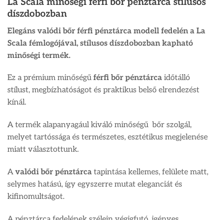
La Scala minőségi férfi bőr pénztárca stílusos
díszdobozban
Elegáns valódi bőr férfi pénztárca modell fedelén a La
Scala fémlogójával, stílusos díszdobozban kapható
minőségi termék.
Ez a prémium minőségű
férfi bőr pénztárca
időtálló
stílust, megbízhatóságot és praktikus belső elrendezést
kínál.
A termék alapanyagául kiváló minőségű bőr szolgál,
melyet tartóssága és természetes, esztétikus megjelenése
miatt választottunk.
A
valódi bőr pénztárca
tapintása kellemes, felülete matt,
selymes hatású, így egyszerre mutat eleganciát és
kifinomultságot.
A pénztárca fedelének szélein végigfutó, igényes