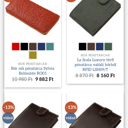
BŐR PÉNZTÁRCÁK
La Scala Luxury férfi
BŐR PÉNZTÁRCÁK
pénztárca valódi bőrből
Bőr női pénztárca Sylvia
RFID LSH09/T
Belmonte RO01
Original
Curre
8 870
Ft
8 160
Ft
Original
Current
10 980
Ft
9 882
Ft
price
price
price
price
was:
is:
was:
is:
8
8
10
9
870 Ft.
160 Ft
980 Ft.
882 Ft.
-13%
-13%
videó
videó