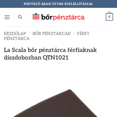
Skip
KEDVEZŐ ÁRAK GYORS KISZÁLLÍTÁSSAL
to
content
0
KEZDŐLAP
/
BŐR PÉNZTÁRCÁK
/
FÉRFI
PÉNZTÁRCA
La Scala bőr pénztárca férfiaknak
díszdobozban QTN1021