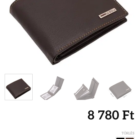
8 780
Ft
TÖRLÉS