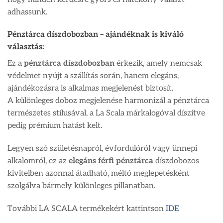
adhassunk.
Pénztárca díszdobozban – ajándéknak is kiváló
választás:
Ez a
pénztárca díszdobozban
érkezik, amely nemcsak
védelmet nyújt a szállítás során, hanem elegáns,
ajándékozásra is alkalmas megjelenést biztosít.
A különleges doboz megjelenése harmonizál a pénztárca
természetes stílusával, a La Scala márkalogóval díszítve
pedig prémium hatást kelt.
Legyen szó születésnapról, évfordulóról vagy ünnepi
alkalomról, ez az
elegáns férfi pénztárca
díszdobozos
kivitelben azonnal átadható, méltó meglepetésként
szolgálva bármely különleges pillanatban.
További LA SCALA termékekért kattintson
IDE