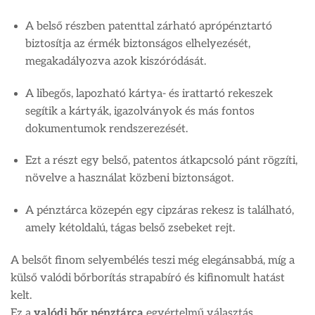
A belső részben patenttal zárható aprópénztartó
biztosítja az érmék biztonságos elhelyezését,
megakadályozva azok kiszóródását.
A libegős, lapozható kártya- és irattartó rekeszek
segítik a kártyák, igazolványok és más fontos
dokumentumok rendszerezését.
Ezt a részt egy belső, patentos átkapcsoló pánt rögzíti,
növelve a használat közbeni biztonságot.
A pénztárca közepén egy cipzáras rekesz is található,
amely kétoldalú, tágas belső zsebeket rejt.
A belsőt finom selyembélés teszi még elegánsabbá, míg a
külső valódi bőrborítás strapabíró és kifinomult hatást
kelt.
Ez a
valódi bőr pénztárca
egyértelmű választás