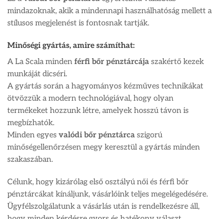
mindazoknak, akik a mindennapi használhatóság mellett a
stílusos megjelenést is fontosnak tartják.
Minőségi gyártás, amire számíthat:
A La Scala minden
férfi bőr pénztárcája
szakértő kezek
munkáját dicséri.
A gyártás során a hagyományos kézműves technikákat
ötvözzük a modern technológiával, hogy olyan
termékeket hozzunk létre, amelyek hosszú távon is
megbízhatók.
Minden egyes
valódi bőr pénztárca
szigorú
minőségellenőrzésen megy keresztül a gyártás minden
szakaszában.
Célunk, hogy kizárólag első osztályú női és férfi bőr
pénztárcákat kínáljunk, vásárlóink teljes megelégedésére.
Ügyfélszolgálatunk a vásárlás után is rendelkezésre áll,
hogy minden kérdésre gyors és hatékony választ