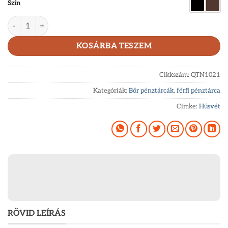
Szín
La Scala bőr pénztárca férfiaknak díszdobozban QTN1021 men
KOSÁRBA TESZEM
Cikkszám:
QTN1021
Kategóriák:
Bőr pénztárcák
,
férfi pénztárca
Címke:
Húsvét
RÖVID LEÍRÁS