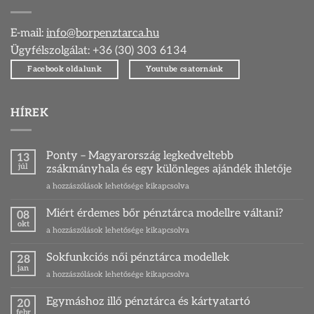
E-mail:
info@borpenztarca.hu
Ügyfélszolgálat: +36 (30) 303 6134
Facebook oldalunk
Youtube csatornánk
HÍREK
Ponty – Magyarország legkedveltebb
13
júl
zsákmányhala és egy különleges ajándék ihletője
Ponty
a hozzászólások lehetősége kikapcsolva
–
Magyarország
Miért érdemes bőr pénztárca modellre váltani?
08
legkedveltebb
okt
Miért
a hozzászólások lehetősége kikapcsolva
zsákmányhala
érdemes
és
bőr
Sokfunkciós női pénztárca modellek
egy
28
pénztárca
jan
különleges
Sokfunkciós
a hozzászólások lehetősége kikapcsolva
modellre
ajándék
női
váltani?
ihletője
pénztárca
Egymáshoz illő pénztárca és kártyatartó
bejegyzéshez
20
bejegyzéshez
modellek
febr