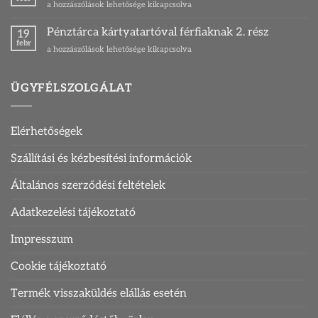
Egymáshoz
a hozzászólások lehetősége kikapcsolva
bejegyzéshez
illő
pénztárca
Pénztárca kártyatartóval férfiaknak 2. rész
19
és
febr
Pénztárca
a hozzászólások lehetősége kikapcsolva
kártyatartó
kártyatartóval
bejegyzéshez
férfiaknak
2.
ÜGYFÉLSZOLGÁLAT
rész
bejegyzéshez
Elérhetőségek
Szállítási és kézbesítési információk
Általános szerződési feltételek
Adatkezelési tájékoztató
Impresszum
Cookie tájékoztató
Termék visszaküldés elállás esetén