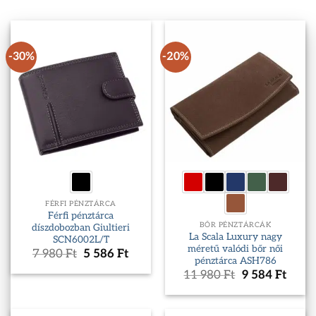
-30%
-20%
FÉRFI PÉNZTÁRCA
Férfi pénztárca
BŐR PÉNZTÁRCÁK
díszdobozban Giultieri
La Scala Luxury nagy
SCN6002L/T
méretű valódi bőr női
Original
Current
7 980
Ft
5 586
Ft
pénztárca ASH786
price
price
Original
Curr
11 980
Ft
9 584
Ft
was:
is:
price
price
7
5
was:
is:
980 Ft.
586 Ft.
11
9