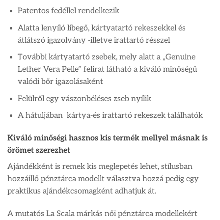
Patentos fedéllel rendelkezik
Alatta lenyíló libegő, kártyatartó rekeszekkel és
átlátszó igazolvány -illetve irattartó résszel
További kártyatartó zsebek, mely alatt a „Genuine
Lether Vera Pelle” felirat látható a kiváló minőségű
valódi bőr igazolásaként
Felülről egy vászonbéléses zseb nyílik
A hátuljában kártya-és irattartó rekeszek találhatók
Kiváló minőségi hasznos kis termék mellyel másnak is
örömet szerezhet
Ajándékként is remek kis meglepetés lehet, stílusban
hozzáillő pénztárca modellt választva hozzá pedig egy
praktikus ajándékcsomagként adhatjuk át.
A mutatós La Scala márkás női pénztárca modellekért