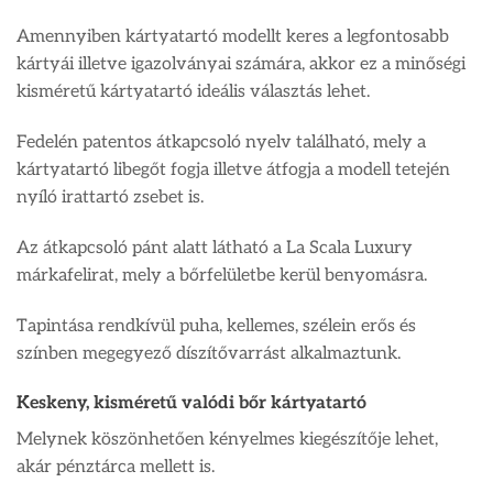
Amennyiben kártyatartó modellt keres a legfontosabb
kártyái illetve igazolványai számára, akkor ez a minőségi
kisméretű kártyatartó ideális választás lehet.
Fedelén patentos átkapcsoló nyelv található, mely a
kártyatartó libegőt fogja illetve átfogja a modell tetején
nyíló irattartó zsebet is.
Az átkapcsoló pánt alatt látható a La Scala Luxury
márkafelirat, mely a bőrfelületbe kerül benyomásra.
Tapintása rendkívül puha, kellemes, szélein erős és
színben megegyező díszítővarrást alkalmaztunk.
Keskeny, kisméretű valódi bőr kártyatartó
Melynek köszönhetően kényelmes kiegészítője lehet,
akár pénztárca mellett is.