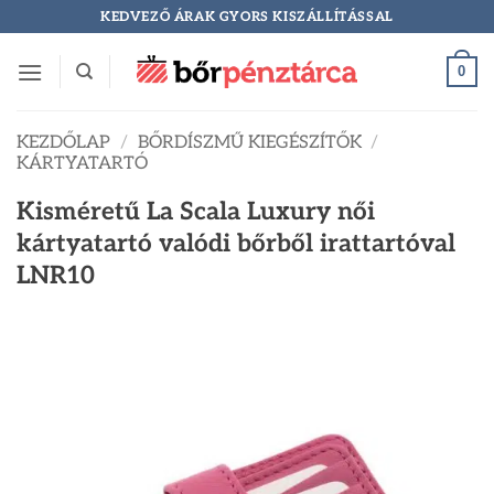
Skip
KEDVEZŐ ÁRAK GYORS KISZÁLLÍTÁSSAL
to
content
0
KEZDŐLAP
/
BŐRDÍSZMŰ KIEGÉSZÍTŐK
/
KÁRTYATARTÓ
Kisméretű La Scala Luxury női
kártyatartó valódi bőrből irattartóval
LNR10