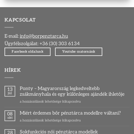
780 Ft.
024 Ft.
780 Ft.
024 Ft
KAPCSOLAT
E-mail:
info@borpenztarca.hu
Ügyfélszolgálat: +36 (30) 303 6134
Facebook oldalunk
Youtube csatornánk
HÍREK
Ponty – Magyarország legkedveltebb
13
júl
zsákmányhala és egy különleges ajándék ihletője
Ponty
a hozzászólások lehetősége kikapcsolva
–
Magyarország
Miért érdemes bőr pénztárca modellre váltani?
08
legkedveltebb
okt
Miért
a hozzászólások lehetősége kikapcsolva
zsákmányhala
érdemes
és
bőr
Sokfunkciós női pénztárca modellek
egy
28