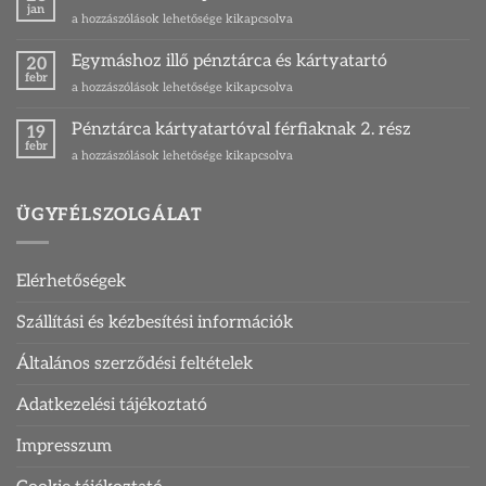
pénztárca
jan
különleges
Sokfunkciós
a hozzászólások lehetősége kikapcsolva
modellre
ajándék
női
váltani?
ihletője
pénztárca
Egymáshoz illő pénztárca és kártyatartó
bejegyzéshez
20
bejegyzéshez
modellek
febr
Egymáshoz
a hozzászólások lehetősége kikapcsolva
bejegyzéshez
illő
pénztárca
Pénztárca kártyatartóval férfiaknak 2. rész
19
és
febr
Pénztárca
a hozzászólások lehetősége kikapcsolva
kártyatartó
kártyatartóval
bejegyzéshez
férfiaknak
2.
ÜGYFÉLSZOLGÁLAT
rész
bejegyzéshez
Elérhetőségek
Szállítási és kézbesítési információk
Általános szerződési feltételek
Adatkezelési tájékoztató
Impresszum