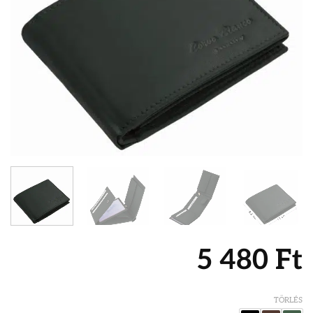
5 480
Ft
TÖRLÉS