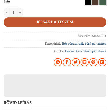
Szín
Bőr pénztárca férfiaknak Corvo Bianco Luxury MKS1021 menn
KOSÁRBA TESZEM
Cikkszám:
MKS1021
Kategóriák:
Bőr pénztárcák
,
férfi pénztárca
Címke:
Corvo Bianco férfi pénztárca
RÖVID LEÍRÁS