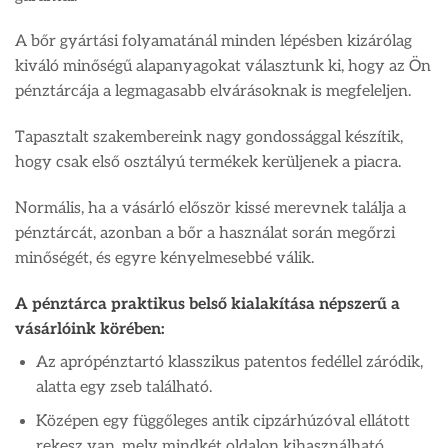
A bőr gyártási folyamatánál minden lépésben kizárólag
kiváló minőségű alapanyagokat választunk ki, hogy az Ön
pénztárcája a legmagasabb elvárásoknak is megfeleljen.
Tapasztalt szakembereink nagy gondossággal készítik,
hogy csak első osztályú termékek kerüljenek a piacra.
Normális, ha a vásárló először kissé merevnek találja a
pénztárcát, azonban a bőr a használat során megőrzi
minőségét, és egyre kényelmesebbé válik.
A pénztárca praktikus belső kialakítása népszerű a
vásárlóink körében:
Az aprópénztartó klasszikus patentos fedéllel záródik,
alatta egy zseb található.
Középen egy függőleges antik cipzárhúzóval ellátott
rekesz van, mely mindkét oldalon kihasználható.