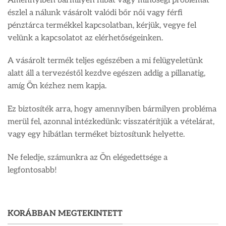
Amennyiben bármilyen hibát vagy minőségi problémát
észlel a nálunk vásárolt valódi bőr női vagy férfi
pénztárca termékkel kapcsolatban, kérjük, vegye fel
velünk a kapcsolatot az elérhetőségeinken.
A vásárolt termék teljes egészében a mi felügyeletünk
alatt áll a tervezéstől kezdve egészen addig a pillanatig,
amíg Ön kézhez nem kapja.
Ez biztosíték arra, hogy amennyiben bármilyen probléma
merül fel, azonnal intézkedünk: visszatérítjük a vételárat,
vagy egy hibátlan terméket biztosítunk helyette.
Ne feledje, számunkra az Ön elégedettsége a
legfontosabb!
KORÁBBAN MEGTEKINTETT