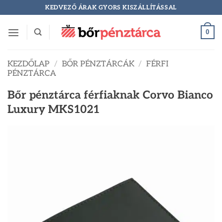
Skip
KEDVEZŐ ÁRAK GYORS KISZÁLLÍTÁSSAL
to
content
0
KEZDŐLAP
/
BŐR PÉNZTÁRCÁK
/
FÉRFI
PÉNZTÁRCA
Bőr pénztárca férfiaknak Corvo Bianco
Luxury MKS1021