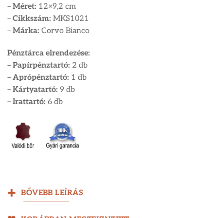
–
Méret:
12×9,2 cm
–
Cikkszám:
MKS1021
–
Márka:
Corvo Bianco
Pénztárca elrendezése:
– Papírpénztartó:
2 db
– Aprópénztartó:
1 db
– Kártyatartó:
9 db
– Irattartó:
6 db
BŐVEBB LEÍRÁS