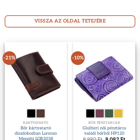
VISSZA AZ OLDAL TETEJÉRE
-21%
-10%
KÁRTYATARTÓ
BŐR PÉNZTÁRCÁK
Bőr kártyatartó
Giultieri női pénztárca
díszdobozban Lorenzo
valódi bőrből HP120
Menotti LOR2038
Original
Curre
8 980
Ft
8 082
Ft