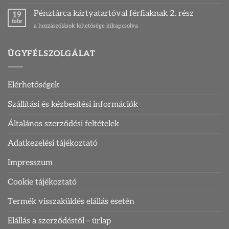
illő
pénztárca
Pénztárca kártyatartóval férfiaknak 2. rész
19
és
febr
Pénztárca
a hozzászólások lehetősége kikapcsolva
kártyatartó
kártyatartóval
bejegyzéshez
férfiaknak
2.
ÜGYFÉLSZOLGÁLAT
rész
bejegyzéshez
Elérhetőségek
Szállítási és kézbesítési információk
Általános szerződési feltételek
Adatkezelési tájékoztató
Impresszum
Cookie tájékoztató
Termék visszaküldés elállás esetén
Elállás a szerződéstől – ürlap