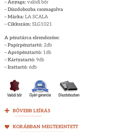
– Anyaga:
valódi bőr
– Díszdobozba csomagolva
– Márka:
LA SCALA
– Cikkszám:
SLG1021
A pénztárca elrendezése:
– Papírpénztartó:
2db
– Aprópénztartó:
1db
– Kártyatartó:
9db
– Irattartó:
6db
BŐVEBB LEÍRÁS
KORÁBBAN MEGTEKINTETT