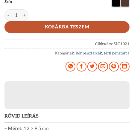
Szín
La Scala stílusos férfi pénztárca valódi bőrből SLG1021 mennyi
KOSÁRBA TESZEM
Cikkszám:
SLG1021
Kategóriák:
Bőr pénztárcák
,
férfi pénztárca
RÖVID LEÍRÁS
– Méret:
12 × 9,5 cm