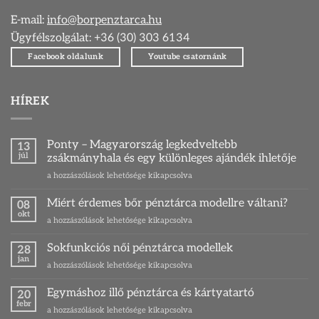
E-mail:
info@borpenztarca.hu
Ügyfélszolgálat: +36 (30) 303 6134
Facebook oldalunk
Youtube csatornánk
HÍREK
Ponty – Magyarország legkedveltebb
13
júl
zsákmányhala és egy különleges ajándék ihletője
Ponty
a hozzászólások lehetősége kikapcsolva
–
Magyarország
Miért érdemes bőr pénztárca modellre váltani?
08
legkedveltebb
okt
Miért
a hozzászólások lehetősége kikapcsolva
zsákmányhala
érdemes
és
bőr
Sokfunkciós női pénztárca modellek
egy
28
pénztárca
jan
különleges
Sokfunkciós
a hozzászólások lehetősége kikapcsolva
modellre
ajándék
női
váltani?
ihletője
pénztárca
Egymáshoz illő pénztárca és kártyatartó
bejegyzéshez
20
bejegyzéshez
modellek
febr
Egymáshoz
a hozzászólások lehetősége kikapcsolva
bejegyzéshez