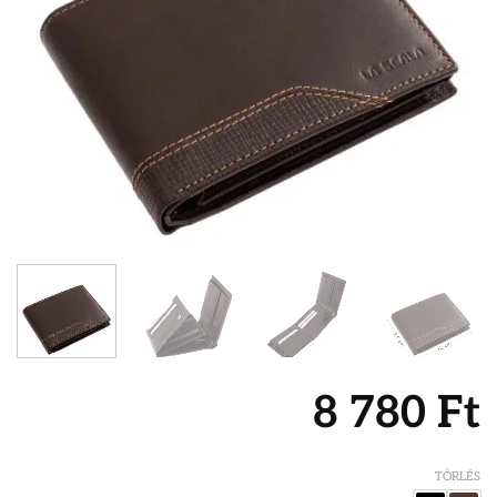
8 780
Ft
TÖRLÉS