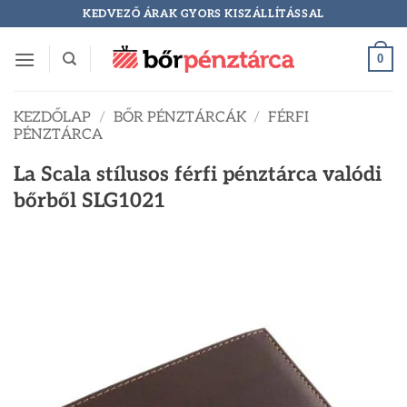
Skip
KEDVEZŐ ÁRAK GYORS KISZÁLLÍTÁSSAL
to
content
0
KEZDŐLAP
/
BŐR PÉNZTÁRCÁK
/
FÉRFI
PÉNZTÁRCA
La Scala stílusos férfi pénztárca valódi
bőrből SLG1021