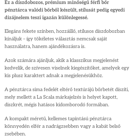
Ez a díszdobozos, prémium minőségű férfi bőr
pénztárca valódi bőrből készült, stílusát pedig egyedi
dizájnelem teszi igazán különlegessé.
Elegáns fekete színben, hozzáillő, stílusos díszdobozban
kínáljuk – így tökéletes választás nemcsak saját
használatra, hanem ajándékozásra is.
Azok számára ajánljuk, akik a klasszikus megjelenést
kedvelik, de szívesen viselnek kiegészítőket, amelyek egy
kis plusz karaktert adnak a megjelenésükhöz.
A pénztárca sima fedelét eltérő textúrájú bőrbetét díszíti,
mely mellett a La Scala márkajelzés is helyet kapott,
diszkrét, mégis hatásos kidomborodó formában.
A kompakt méretű, kellemes tapintású pénztárca
könnyedén elfér a nadrágzsebben vagy a kabát belső
zsebében.