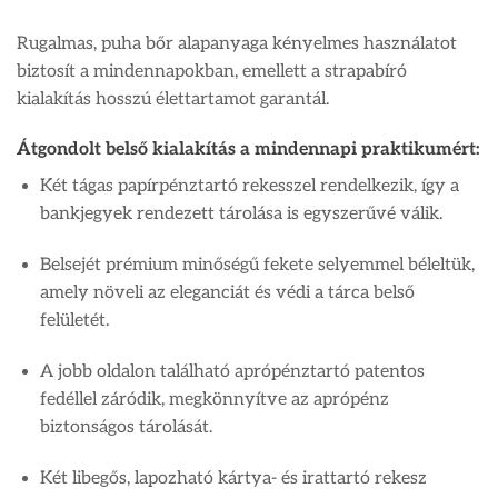
Rugalmas, puha bőr alapanyaga kényelmes használatot
biztosít a mindennapokban, emellett a strapabíró
kialakítás hosszú élettartamot garantál.
Átgondolt belső kialakítás a mindennapi praktikumért:
Két tágas papírpénztartó rekesszel rendelkezik, így a
bankjegyek rendezett tárolása is egyszerűvé válik.
Belsejét prémium minőségű fekete selyemmel béleltük,
amely növeli az eleganciát és védi a tárca belső
felületét.
A jobb oldalon található aprópénztartó patentos
fedéllel záródik, megkönnyítve az aprópénz
biztonságos tárolását.
Két libegős, lapozható kártya- és irattartó rekesz