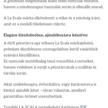
A gondosan megmunkált külső fedél nemcsak mutatós,
hanem a mindennapos használat során is ellenálló marad.
A La Scala márka elkötelezett a stílus és a minőség iránt,
amit ez a modell tökéletesen tükröz.
Elegáns díszdobozban, ajándékozásra készítve:
A férfi pénztárca egy stílusos La Scala márkajelzésű,
prémium díszdobozos csomagolásban kerül vásárlóink
számára kiszállításra.
Ez nemcsak esztétikailag teszi vonzóbbá a terméket,
hanem védelmet is nyújt a pénztárcának a szállítás és
tárolás során.
Akár születésnapra, évfordulóra, vagy karácsonyra is
kitűnő ajándék lehet – olyan választás, amellyel
garantáltan örömet szerezhetünk.
További LA SCALA termékekért kattintson
IDE