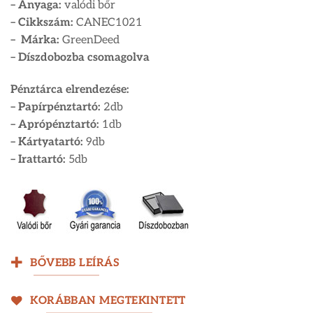
– Anyaga:
valódi bőr
– Cikkszám:
CANEC1021
– Márka:
GreenDeed
– Díszdobozba csomagolva
Pénztárca elrendezése:
– Papírpénztartó:
2db
– Aprópénztartó:
1db
– Kártyatartó:
9db
– Irattartó:
5db
BŐVEBB LEÍRÁS
KORÁBBAN MEGTEKINTETT