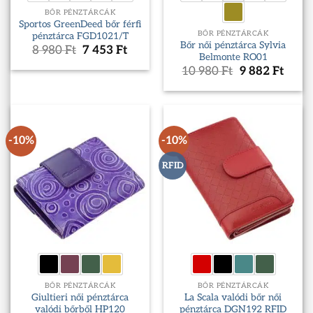
BŐR PÉNZTÁRCÁK
Sportos GreenDeed bőr férfi
BŐR PÉNZTÁRCÁK
pénztárca FGD1021/T
Bőr női pénztárca Sylvia
Original
Current
8 980
Ft
7 453
Ft
Belmonte RO01
price
price
Original
Curr
10 980
Ft
9 882
Ft
was:
is:
price
price
8
7
was:
is:
980 Ft.
453 Ft.
10
9
980 Ft.
882 F
-10%
-10%
RFID
BŐR PÉNZTÁRCÁK
BŐR PÉNZTÁRCÁK
Giultieri női pénztárca
La Scala valódi bőr női
valódi bőrből HP120
pénztárca DGN192 RFID