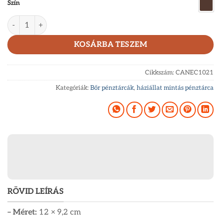
Szín
GreenDeed valódi bőr férfi pénztárca cane corso mintával C
KOSÁRBA TESZEM
Cikkszám:
CANEC1021
Kategóriák:
Bőr pénztárcák
,
háziállat mintás pénztárca
RÖVID LEÍRÁS
– Méret:
12 × 9,2 cm