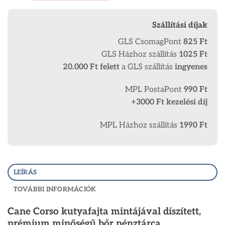
Szállítási díjak
GLS CsomagPont
825 Ft
GLS Házhoz szállítás
1025 Ft
20.000 Ft
felett
a GLS szállítás
ingyenes
MPL PostaPont
990 Ft
+3000 Ft kezelési díj
MPL Házhoz szállítás
1990 Ft
LEÍRÁS
TOVÁBBI INFORMÁCIÓK
Cane Corso kutyafajta mintájával díszített,
prémium minőségű bőr pénztárca