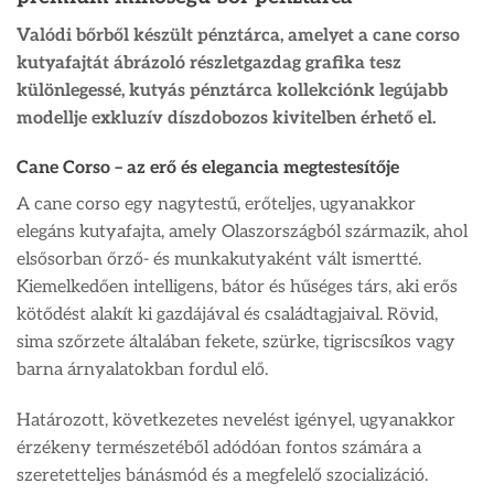
Valódi bőrből készült pénztárca, amelyet a cane corso
kutyafajtát ábrázoló részletgazdag grafika tesz
különlegessé, kutyás pénztárca kollekciónk legújabb
modellje exkluzív díszdobozos kivitelben érhető el.
Cane Corso – az erő és elegancia megtestesítője
A cane corso egy nagytestű, erőteljes, ugyanakkor
elegáns kutyafajta, amely Olaszországból származik, ahol
elsősorban őrző- és munkakutyaként vált ismertté.
Kiemelkedően intelligens, bátor és hűséges társ, aki erős
kötődést alakít ki gazdájával és családtagjaival. Rövid,
sima szőrzete általában fekete, szürke, tigriscsíkos vagy
barna árnyalatokban fordul elő.
Határozott, következetes nevelést igényel, ugyanakkor
érzékeny természetéből adódóan fontos számára a
szeretetteljes bánásmód és a megfelelő szocializáció.