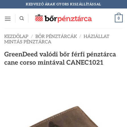
Skip
KEDVEZŐ ÁRAK GYORS KISZÁLLÍTÁSSAL
to
content
0
KEZDŐLAP
/
BŐR PÉNZTÁRCÁK
/
HÁZIÁLLAT
MINTÁS PÉNZTÁRCA
GreenDeed valódi bőr férfi pénztárca
cane corso mintával CANEC1021