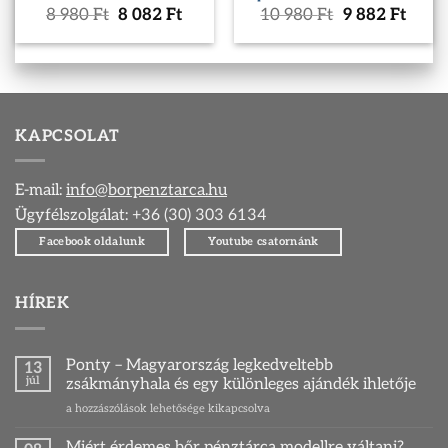
Original
Current
Original
Curr
8 980
Ft
8 082
Ft
10 980
Ft
9 882
Ft
price
price
price
price
was:
is:
was:
is:
8
8
10
9
980 Ft.
082 Ft.
980 Ft.
882 F
KAPCSOLAT
E-mail:
info@borpenztarca.hu
Ügyfélszolgálat: +36 (30) 303 6134
Facebook oldalunk
Youtube csatornánk
HÍREK
Ponty – Magyarország legkedveltebb
13
júl
zsákmányhala és egy különleges ajándék ihletője
Ponty
a hozzászólások lehetősége kikapcsolva
–
Magyarország
Miért érdemes bőr pénztárca modellre váltani?