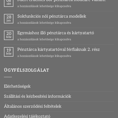
08
legkedveltebb
okt
Miért
a hozzászólások lehetősége kikapcsolva
zsákmányhala
érdemes
és
bőr
Sokfunkciós női pénztárca modellek
egy
28
pénztárca
jan
különleges
Sokfunkciós
a hozzászólások lehetősége kikapcsolva
modellre
ajándék
női
váltani?
ihletője
pénztárca
Egymáshoz illő pénztárca és kártyatartó
bejegyzéshez
20
bejegyzéshez
modellek
febr
Egymáshoz
a hozzászólások lehetősége kikapcsolva
bejegyzéshez
illő
pénztárca
Pénztárca kártyatartóval férfiaknak 2. rész
19
és
febr
Pénztárca
a hozzászólások lehetősége kikapcsolva
kártyatartó
kártyatartóval
bejegyzéshez
férfiaknak
2.
ÜGYFÉLSZOLGÁLAT
rész
bejegyzéshez
Elérhetőségek
Szállítási és kézbesítési információk
Általános szerződési feltételek
Adatkezelési tájékoztató