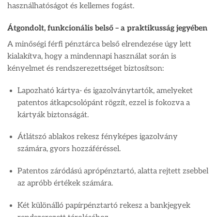
használhatóságot és kellemes fogást.
Átgondolt, funkcionális belső – a praktikusság jegyében
A minőségi férfi pénztárca belső elrendezése úgy lett
kialakítva, hogy a mindennapi használat során is
kényelmet és rendszerezettséget biztosítson:
Lapozható kártya- és igazolványtartók, amelyeket
patentos átkapcsolópánt rögzít, ezzel is fokozva a
kártyák biztonságát.
Átlátszó ablakos rekesz fényképes igazolvány
számára, gyors hozzáféréssel.
Patentos záródású aprópénztartó, alatta rejtett zsebbel
az apróbb értékek számára.
Két különálló papírpénztartó rekesz a bankjegyek