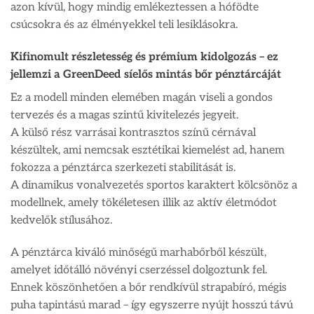
azon kívül, hogy mindig emlékeztessen a hófödte
csúcsokra és az élményekkel teli lesiklásokra.
Kifinomult részletesség és prémium kidolgozás – ez
jellemzi a GreenDeed síelős mintás bőr pénztárcáját
Ez a modell minden elemében magán viseli a gondos
tervezés és a magas szintű kivitelezés jegyeit.
A külső rész varrásai kontrasztos színű cérnával
készültek, ami nemcsak esztétikai kiemelést ad, hanem
fokozza a pénztárca szerkezeti stabilitását is.
A dinamikus vonalvezetés sportos karaktert kölcsönöz a
modellnek, amely tökéletesen illik az aktív életmódot
kedvelők stílusához.
A pénztárca kiváló minőségű marhabőrből készült,
amelyet időtálló növényi cserzéssel dolgoztunk fel.
Ennek köszönhetően a bőr rendkívül strapabíró, mégis
puha tapintású marad – így egyszerre nyújt hosszú távú