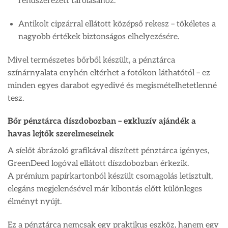
rendszerezett tárolásához.
Antikolt cipzárral ellátott középső rekesz – tökéletes a
nagyobb értékek biztonságos elhelyezésére.
Mivel természetes bőrből készült, a pénztárca
színárnyalata enyhén eltérhet a fotókon láthatótól – ez
minden egyes darabot egyedivé és megismételhetetlenné
tesz.
Bőr pénztárca díszdobozban – exkluzív ajándék a
havas lejtők szerelmeseinek
A síelőt ábrázoló grafikával díszített pénztárca igényes,
GreenDeed logóval ellátott díszdobozban érkezik.
A prémium papírkartonból készült csomagolás letisztult,
elegáns megjelenésével már kibontás előtt különleges
élményt nyújt.
Ez a pénztárca nemcsak egy praktikus eszköz, hanem egy