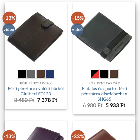
-13%
-15%
videó
videó
BŐR PÉNZTÁRCÁK
BŐR PÉNZTÁRCÁK
Férfi pénztárca valódi bőrből
Fiatalos és sportos férfi
Giultieri SD123
pénztárca díszdobozban
SHG65
Original
Current
8 480
Ft
7 378
Ft
price
price
Original
Curre
6 980
Ft
5 933
Ft
was:
is:
price
price
8
7
was:
is:
480 Ft.
378 Ft.
6
5
980 Ft.
933 Ft
-13%
-22%