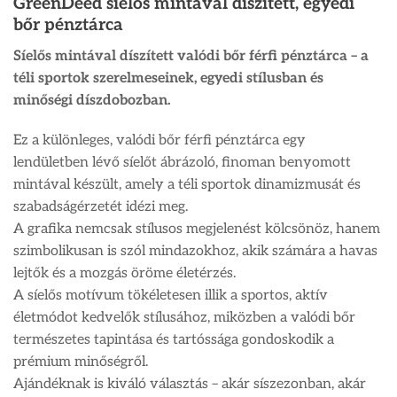
GreenDeed síelős mintával díszített, egyedi
bőr pénztárca
Síelős mintával díszített valódi bőr férfi pénztárca – a
téli sportok szerelmeseinek, egyedi stílusban és
minőségi díszdobozban.
Ez a különleges, valódi bőr férfi pénztárca egy
lendületben lévő síelőt ábrázoló, finoman benyomott
mintával készült, amely a téli sportok dinamizmusát és
szabadságérzetét idézi meg.
A grafika nemcsak stílusos megjelenést kölcsönöz, hanem
szimbolikusan is szól mindazokhoz, akik számára a havas
lejtők és a mozgás öröme életérzés.
A síelős motívum tökéletesen illik a sportos, aktív
életmódot kedvelők stílusához, miközben a valódi bőr
természetes tapintása és tartóssága gondoskodik a
prémium minőségről.
Ajándéknak is kiváló választás – akár síszezonban, akár