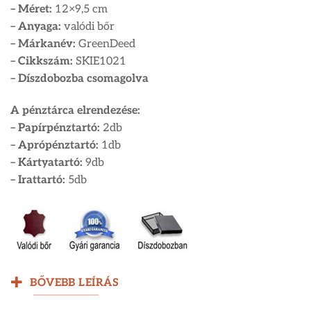
– Méret:
12×9,5 cm
– Anyaga:
valódi bőr
– Márkanév:
GreenDeed
– Cikkszám:
SKIE1021
– Díszdobozba csomagolva
A pénztárca elrendezése:
– Papírpénztartó:
2db
– Aprópénztartó:
1db
– Kártyatartó:
9db
– Irattartó:
5db
BŐVEBB LEÍRÁS