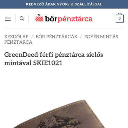
Skip
KEDVEZŐ ÁRAK GYORS KISZÁLLÍTÁSSAL
to
content
0
KEZDŐLAP
/
BŐR PÉNZTÁRCÁK
/
EGYÉB MINTÁS
PÉNZTÁRCA
GreenDeed férfi pénztárca sielős
mintával SKIE1021