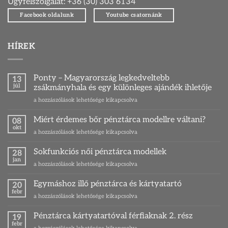
Ügyfélszolgálat: +36 (30) 303 6134
Facebook oldalunk
Youtube csatornánk
HÍREK
Ponty – Magyarország legkedveltebb
13
júl
zsákmányhala és egy különleges ajándék ihletője
Ponty
a hozzászólások lehetősége kikapcsolva
–
Magyarország
Miért érdemes bőr pénztárca modellre váltani?
08
legkedveltebb
okt
Miért
a hozzászólások lehetősége kikapcsolva
zsákmányhala
érdemes
és
bőr
Sokfunkciós női pénztárca modellek
egy
28
pénztárca
jan
különleges
Sokfunkciós
a hozzászólások lehetősége kikapcsolva
modellre
ajándék
női
váltani?
ihletője
pénztárca
Egymáshoz illő pénztárca és kártyatartó
bejegyzéshez
20
bejegyzéshez
modellek
febr
Egymáshoz
a hozzászólások lehetősége kikapcsolva
bejegyzéshez
illő
pénztárca
Pénztárca kártyatartóval férfiaknak 2. rész
19
és
febr
Pénztárca