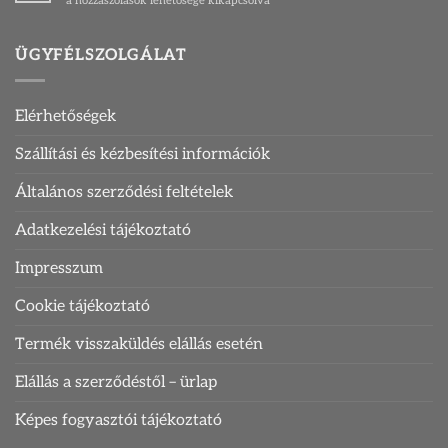
a hozzászólások lehetősége kikapcsolva
kártyatartó
kártyatartóval
bejegyzéshez
férfiaknak
2.
ÜGYFÉLSZOLGÁLAT
rész
bejegyzéshez
Elérhetőségek
Szállítási és kézbesítési információk
Általános szerződési feltételek
Adatkezelési tájékoztató
Impresszum
Cookie tájékoztató
Termék visszaküldés elállás esetén
Elállás a szerződéstől – ürlap
Képes fogyasztói tájékoztató