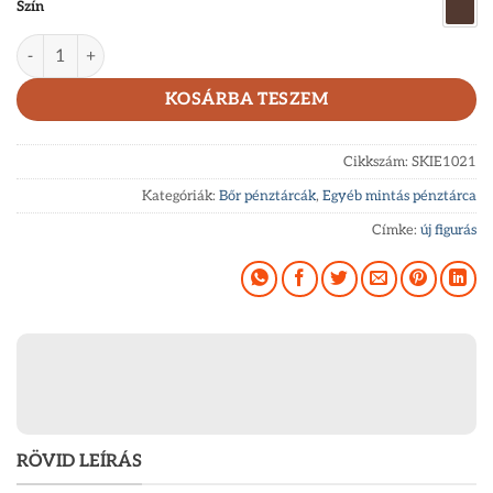
Szín
GreenDeed férfi pénztárca sielős mintával SKIE1021 mennyisé
KOSÁRBA TESZEM
Cikkszám:
SKIE1021
Kategóriák:
Bőr pénztárcák
,
Egyéb mintás pénztárca
Címke:
új figurás
RÖVID LEÍRÁS