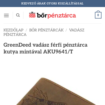
Skip
KEDVEZŐ ÁRAK GYORS KISZÁLLÍTÁSSAL
to
content
0
KEZDŐLAP
/
BŐR PÉNZTÁRCÁK
/
VADÁSZ
PÉNZTÁRCA
GreenDeed vadász férfi pénztárca
kutya mintával AKU9641/T