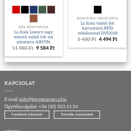
BŐRDÍSZMŰ KIEGÉSZÍTŐK
La Scala valódi bőr
BŐR PÉNZTÁRCÁK
kártyatartó RFID
La Scala Luxury nagy
védelemmel DVI2038
méretű valódi bőr női
Original
Curre
5 480
Ft
4 494
Ft
pénztárca ASH786
price
price
Original
Current
11 980
Ft
9 584
Ft
was:
is:
price
price
5
4
was:
is:
480 Ft.
494 Ft
11
9
980 Ft.
584 Ft.
KAPCSOLAT
E-mail:
info@borpenztarca.hu
Ügyfélszolgálat: +36 (30) 303 6134
Facebook oldalunk
Youtube csatornánk