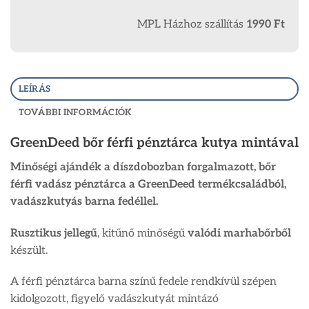
MPL Házhoz szállítás
1990 Ft
LEÍRÁS
TOVÁBBI INFORMÁCIÓK
GreenDeed bőr férfi pénztárca kutya mintával
Minőségi ajándék a díszdobozban forgalmazott, bőr
férfi vadász pénztárca a GreenDeed termékcsaládból,
vadászkutyás barna fedéllel.
Rusztikus jellegű
, kitűnő minőségű
valódi marhabőrből
készült.
A férfi pénztárca barna színű fedele rendkívül szépen
kidolgozott, figyelő vadászkutyát mintázó