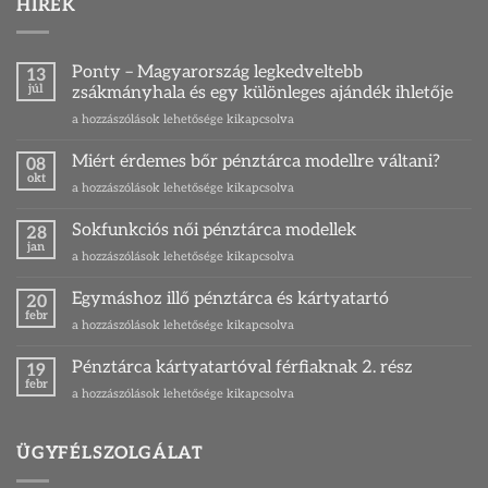
HÍREK
Ponty – Magyarország legkedveltebb
13
júl
zsákmányhala és egy különleges ajándék ihletője
Ponty
a hozzászólások lehetősége kikapcsolva
–
Magyarország
Miért érdemes bőr pénztárca modellre váltani?
08
legkedveltebb
okt
Miért
a hozzászólások lehetősége kikapcsolva
zsákmányhala
érdemes
és
bőr
Sokfunkciós női pénztárca modellek
egy
28
pénztárca
jan
különleges
Sokfunkciós
a hozzászólások lehetősége kikapcsolva
modellre
ajándék
női
váltani?
ihletője
pénztárca
Egymáshoz illő pénztárca és kártyatartó
bejegyzéshez
20
bejegyzéshez
modellek
febr
Egymáshoz
a hozzászólások lehetősége kikapcsolva
bejegyzéshez
illő
pénztárca
Pénztárca kártyatartóval férfiaknak 2. rész
19
és
febr
Pénztárca
a hozzászólások lehetősége kikapcsolva
kártyatartó
kártyatartóval
bejegyzéshez
férfiaknak
2.
ÜGYFÉLSZOLGÁLAT
rész
bejegyzéshez