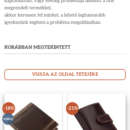
kapcsolatban, vagy esetleg problémája adódott a már
megrendelt termékkel,
akkor keressen fel minket, a lehető leghamarabb
igyekszünk segíteni a probléma megoldásában.
KORÁBBAN MEGTEKINTETT
VISSZA AZ OLDAL TETEJÉRE
-18%
-21%
videó