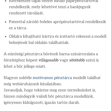
Kétrekeszes tágas helyet kínáló papírpénztartóval
rendelkezik, mely lehetővé teszi a bankjegyek
rendezett tárolását.
Patenttal záródó fedeles aprópénztartóval rendelkezik
ez a tárca.
Oldalra kihajtható kártya és irattartó rekeszei a modell
belsejének bal oldalán találhatóak.
A minőségi pénztárca bőrének barna színárnyalata a
fényképhez képest
világosabb
vagy
sötétebb
színű is
lehet a bőr jellege miatt.
Nagyon sokféle
motívumos pénztárca
modellt találhat
még webáruházunk kínálatában.
Javasoljuk, hogy tekintse meg ezen termékeinket is,
hiszen mindegyik valódi bőr pénztárca modellünk,
igényesen kidolgozott, igazán tartós darab.