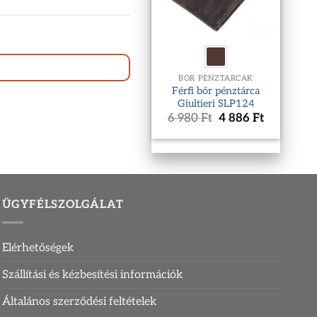
BŐR PÉNZTÁRCÁK
Férfi bőr pénztárca
Giultieri SLP124
Original
Current
6 980
Ft
4 886
Ft
price
price
was:
is:
6
4
980 Ft.
886 Ft.
ÜGYFÉLSZOLGÁLAT
Elérhetőségek
Szállítási és kézbesítési információk
Általános szerződési feltételek