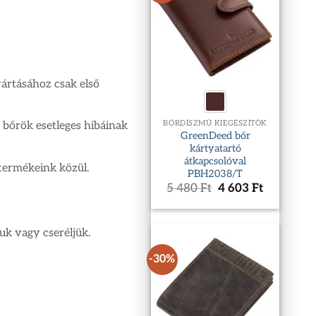
yártásához csak első
BŐRDÍSZMŰ KIEGÉSZÍTŐK
 bőrök esetleges hibáinak
GreenDeed bőr
kártyatartó
átkapcsolóval
 termékeink közül.
PBH2038/T
Original
Current
5 480
Ft
4 603
Ft
price
price
was:
is:
5
4
uk vagy cseréljük.
480 Ft.
603 Ft.
-30%