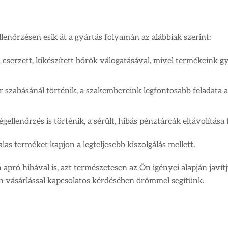
lenőrzésen esik át a gyártás folyamán az alábbiak szerint:
cserzett, kikészített bőrök válogatásával, mivel termékeink g
 szabásánál történik, a szakembereink legfontosabb feladata a
lenőrzés is történik, a sérült, hibás pénztárcák eltávolítása
 terméket kapjon a legteljesebb kiszolgálás mellett.
ró hibával is, azt természetesen az Ön igényei alapján javítj
n vásárlással kapcsolatos kérdésében örömmel segítünk.