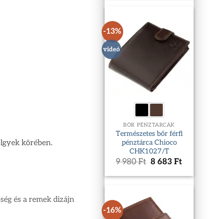
10
9
980 Ft.
553 Ft.
-13%
videó
BŐR PÉNZTÁRCÁK
Természetes bőr férfi
ölgyek körében.
pénztárca Chioco
CHK1027/T
Original
Current
9 980
Ft
8 683
Ft
price
price
was:
is:
9
8
980 Ft.
683 Ft.
ség és a remek dizájn
-16%