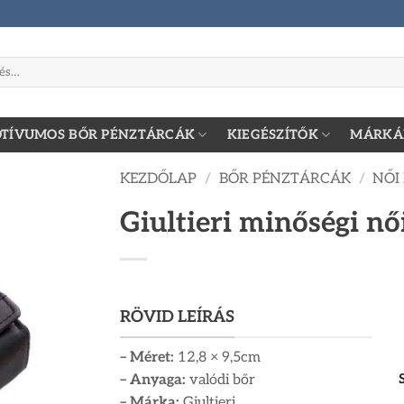
zőre:
TÍVUMOS BŐR PÉNZTÁRCÁK
KIEGÉSZÍTŐK
MÁRKÁ
KEZDŐLAP
/
BŐR PÉNZTÁRCÁK
/
NŐI
Giultieri minőségi n
RÖVID LEÍRÁS
– Méret:
12,8 × 9,5cm
– Anyaga:
valódi bőr
– Márka:
Giultieri