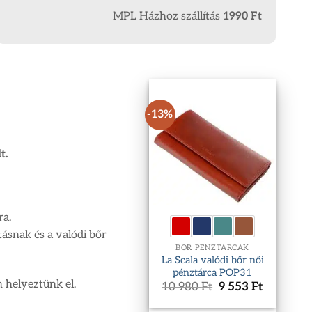
MPL Házhoz szállítás
1990 Ft
-13%
t.
ra.
ásnak és a valódi bőr
BŐR PÉNZTÁRCÁK
La Scala valódi bőr női
pénztárca POP31
n helyeztünk el.
Original
Current
10 980
Ft
9 553
Ft
price
price
was:
is: