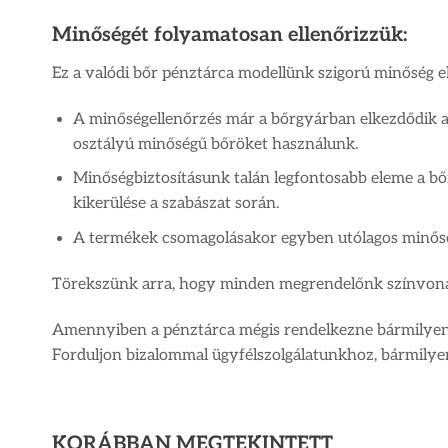
Minőségét folyamatosan ellenőrizzük:
Ez a valódi bőr pénztárca modellünk szigorú minőség el
A minőségellenőrzés már a bőrgyárban elkezdődik a 
osztályú minőségű bőröket használunk.
Minőségbiztosításunk talán legfontosabb eleme a bőr
kikerülése a szabászat során.
A termékek csomagolásakor egyben utólagos minőségel
Törekszünk arra, hogy minden megrendelőnk színvonalas
Amennyiben a pénztárca mégis rendelkezne bármilyen ap
Forduljon bizalommal ügyfélszolgálatunkhoz, bármilye
KORÁBBAN MEGTEKINTETT