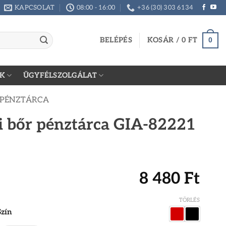
KAPCSOLAT
08:00 - 16:00
+36 (30) 303 6134
BELÉPÉS
KOSÁR /
0
FT
0
K
ÜGYFÉLSZOLGÁLAT
 PÉNZTÁRCA
ői bőr pénztárca GIA-82221
8 480
Ft
TÖRLÉS
Szín