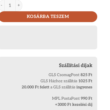
Giultieri minőségi női bőr pénztárca GIA-82221 mennyisé
KOSÁRBA TESZEM
Szállítási díjak
GLS CsomagPont
825 Ft
GLS Házhoz szállítás
1025 Ft
20.000 Ft
felett
a GLS szállítás
ingyenes
MPL PostaPont
990 Ft
+3000 Ft kezelési díj