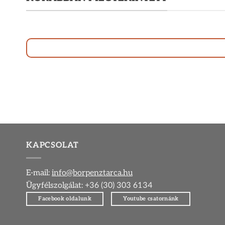
KAPCSOLAT
E-mail:
info@borpenztarca.hu
Ügyfélszolgálat: +36 (30) 303 6134
Facebook oldalunk
Youtube csatornánk