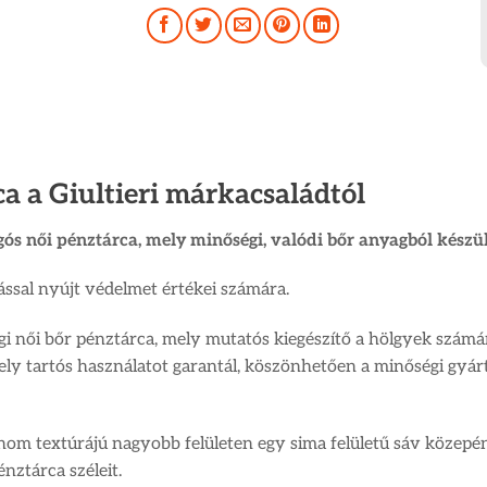
a a Giultieri márkacsaládtól
gós női pénztárca, mely minőségi, valódi bőr anyagból készül
tással nyújt védelmet értékei számára.
gi női bőr pénztárca, mely mutatós kiegészítő a hölgyek számá
ly tartós használatot garantál, köszönhetően a minőségi gyárt
finom textúrájú nagyobb felületen egy sima felületű sáv közepé
nztárca széleit.