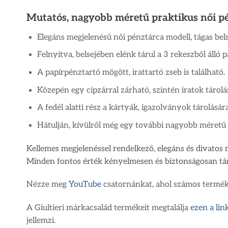
Mutatós, nagyobb méretű praktikus női pé
Elegáns megjelenésű női pénztárca modell, tágas belső
Felnyitva, belsejében elénk tárul a 3 rekeszből álló 
A papírpénztartó mögött, irattartó zseb is található.
Közepén egy cipzárral zárható, szintén iratok tárolás
A fedél alatti rész a kártyák, igazolványok tárolásár
Hátulján, kívülről még egy további nagyobb méretű
Kellemes megjelenéssel rendelkező, elegáns és divatos 
Minden fontos érték kényelmesen és biztonságosan tá
Nézze meg
YouTube
csatornánkat, ahol számos termékr
A Giultieri márkacsalád termékeit megtalálja
ezen a li
jellemzi.