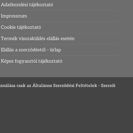
Adatkezelési tájékoztató
Impresszum
Cookie tájékoztató
Termék visszaküldés elállás esetén
Elállás a szerződéstől – ürlap
Képes fogyasztói tájékoztató
sználása csak az Általános Szerződési Feltételek - Szerzői