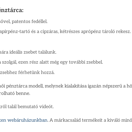
nztárca:
vel, patentos fedéllel.
papírpénz-tartó és a cipzáras, kétrészes aprópénz tároló rekesz.
ára ideális zsebet találunk.
a szolgál, ezen rész alatt még egy további zsebbel.
 zsebhez férhetünk hozzá.
női pénztárca modell, melynek kialakítása igazán népszerű a h
rolható benne.
ől talál bemutató videót.
nken webáruházunkban
. A márkacsalád termékeit a kiváló minő