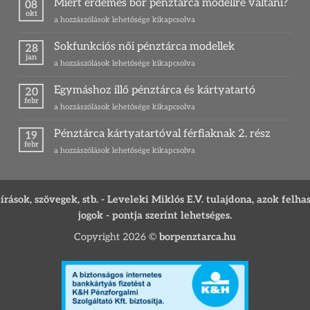
Miért érdemes bőr pénztárca modellre váltani?
08
legkedveltebb
okt
Miért
a hozzászólások lehetősége kikapcsolva
zsákmányhala
érdemes
és
bőr
Sokfunkciós női pénztárca modellek
egy
28
pénztárca
jan
különleges
Sokfunkciós
a hozzászólások lehetősége kikapcsolva
modellre
ajándék
női
váltani?
ihletője
pénztárca
Egymáshoz illő pénztárca és kártyatartó
bejegyzéshez
20
bejegyzéshez
modellek
febr
Egymáshoz
a hozzászólások lehetősége kikapcsolva
bejegyzéshez
illő
pénztárca
Pénztárca kártyatartóval férfiaknak 2. rész
19
és
febr
Pénztárca
a hozzászólások lehetősége kikapcsolva
kártyatartó
kártyatartóval
bejegyzéshez
férfiaknak
2.
rész
ások, szövegek, stb. - Leveleki Miklós E.V. tulajdona, azok felha
bejegyzéshez
jogok - pontja szerint lehetséges.
Copyright 2026 ©
borpenztarca.hu