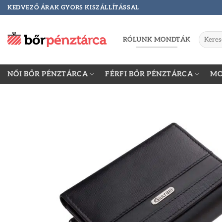
Skip
KEDVEZŐ ÁRAK GYORS KISZÁLLÍTÁSSAL
to
content
Keresés
RÓLUNK MONDTÁK
a
követke
NŐI BŐR PÉNZTÁRCA
FÉRFI BŐR PÉNZTÁRCA
MO