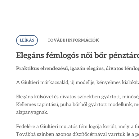
LEÍRÁS
TOVÁBBI INFORMÁCIÓK
Elegáns fémlogós női bőr pénztárc
Praktikus elrendezésű, igazán elegáns, divatos fémlo
A Giultieri márkacsalád, új modellje, kényelmes kialakí
Elegáns külsővel és divatos színekben gyártott, minősé
Kellemes tapintású, puha bőrből gyártott modellünk, me
alapanyagnak.
Fedelére a Giultieri mutatós fém logója került, mely a 
Továbbá színben azonos díszítőcérnával varrtuk le a pé