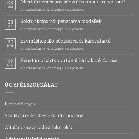
Magyarország
Miért érdemes bőr pénztárca modellre váltani?
08
legkedveltebb
okt
Miért
a hozzászólások lehetősége kikapcsolva
zsákmányhala
érdemes
és
bőr
Sokfunkciós női pénztárca modellek
egy
28
pénztárca
jan
különleges
Sokfunkciós
a hozzászólások lehetősége kikapcsolva
modellre
ajándék
női
váltani?
ihletője
pénztárca
Egymáshoz illő pénztárca és kártyatartó
bejegyzéshez
20
bejegyzéshez
modellek
febr
Egymáshoz
a hozzászólások lehetősége kikapcsolva
bejegyzéshez
illő
pénztárca
Pénztárca kártyatartóval férfiaknak 2. rész
19
és
febr
Pénztárca
a hozzászólások lehetősége kikapcsolva
kártyatartó
kártyatartóval
bejegyzéshez
férfiaknak
2.
ÜGYFÉLSZOLGÁLAT
rész
bejegyzéshez
Elérhetőségek
Szállítási és kézbesítési információk
Általános szerződési feltételek