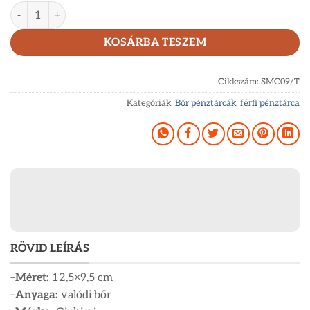
Giultieri bőr férfi pénztárca SMC09/T mennyiség
KOSÁRBA TESZEM
Cikkszám:
SMC09/T
Kategóriák:
Bőr pénztárcák
,
férfi pénztárca
RÖVID LEÍRÁS
–
Méret:
12,5×9,5 cm
–
Anyaga:
valódi bőr