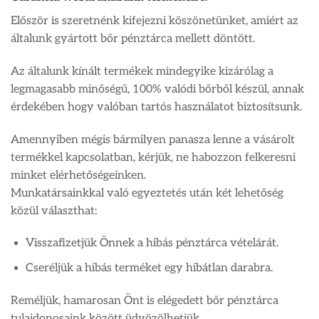
Először is szeretnénk kifejezni köszönetünket, amiért az
általunk gyártott bőr pénztárca mellett döntött.
Az általunk kínált termékek mindegyike kizárólag a
legmagasabb minőségű, 100% valódi bőrből készül, annak
érdekében hogy valóban tartós használatot biztosítsunk.
Amennyiben mégis bármilyen panasza lenne a vásárolt
termékkel kapcsolatban, kérjük, ne habozzon felkeresni
minket elérhetőségeinken.
Munkatársainkkal való egyeztetés után két lehetőség
közül választhat:
Visszafizetjük Önnek a hibás pénztárca vételárát.
Cseréljük a hibás terméket egy hibátlan darabra.
Reméljük, hamarosan Önt is elégedett bőr pénztárca
tulajdonosaink között üdvözölhetjük.