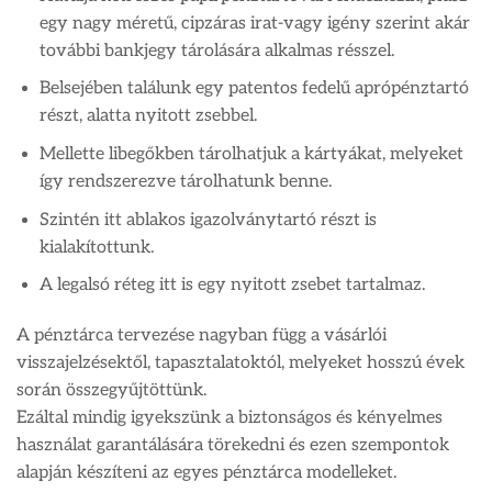
egy nagy méretű, cipzáras irat-vagy igény szerint akár
további bankjegy tárolására alkalmas résszel.
Belsejében találunk egy patentos fedelű aprópénztartó
részt, alatta nyitott zsebbel.
Mellette libegőkben tárolhatjuk a kártyákat, melyeket
így rendszerezve tárolhatunk benne.
Szintén itt ablakos igazolványtartó részt is
kialakítottunk.
A legalsó réteg itt is egy nyitott zsebet tartalmaz.
A pénztárca tervezése nagyban függ a vásárlói
visszajelzésektől, tapasztalatoktól, melyeket hosszú évek
során összegyűjtöttünk.
Ezáltal mindig igyekszünk a biztonságos és kényelmes
használat garantálására törekedni és ezen szempontok
alapján készíteni az egyes pénztárca modelleket.