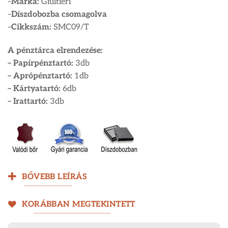
–
Márka:
Giultieri
–
Díszdobozba csomagolva
–
Cikkszám:
SMC09/T
A pénztárca elrendezése:
– Papírpénztartó:
3db
– Aprópénztartó:
1db
– Kártyatartó:
6db
– Irattartó:
3db
BŐVEBB LEÍRÁS
KORÁBBAN MEGTEKINTETT