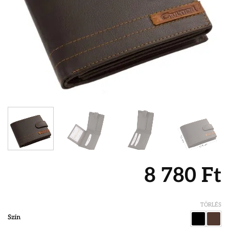
8 780
Ft
TÖRLÉS
Szín