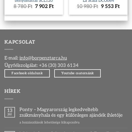
benyomattal SCL120
La Scala DCO064
Original
Current
Original
Curr
8 780
Ft
7 902
Ft
10 980
Ft
9 553
Ft
price
price
price
price
was:
is:
was:
is:
8
7
10
9
780 Ft.
902 Ft.
980 Ft.
553 F
KAPCSOLAT
E-mail:
info@borpenztarca.hu
Ügyfélszolgálat: +36 (30) 303 6134
Facebook oldalunk
Youtube csatornánk
HÍREK
Ponty – Magyarország legkedveltebb
13
júl
zsákmányhala és egy különleges ajándék ihletője
Ponty
a hozzászólások lehetősége kikapcsolva
–