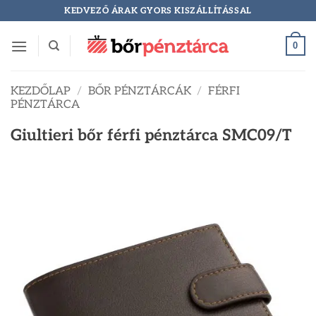
Skip
KEDVEZŐ ÁRAK GYORS KISZÁLLÍTÁSSAL
to
content
0
KEZDŐLAP
/
BŐR PÉNZTÁRCÁK
/
FÉRFI
PÉNZTÁRCA
Giultieri bőr férfi pénztárca SMC09/T