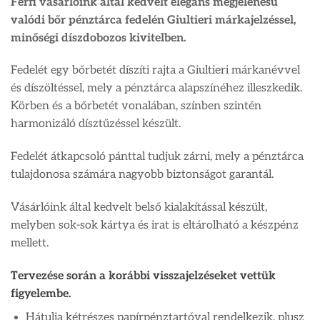
Férfi vásárlóink által kedvelt elegáns megjelenésű
valódi bőr pénztárca fedelén Giultieri márkajelzéssel,
minőségi díszdobozos kivitelben.
Fedelét egy bőrbetét díszíti rajta a Giultieri márkanévvel
és díszöltéssel, mely a pénztárca alapszínéhez illeszkedik.
Körben és a bőrbetét vonalában, színben szintén
harmonizáló dísztűzéssel készült.
Fedelét átkapcsoló pánttal tudjuk zárni, mely a pénztárca
tulajdonosa számára nagyobb biztonságot garantál.
Vásárlóink által kedvelt belső kialakítással készült,
melyben sok-sok kártya és irat is eltárolható a készpénz
mellett.
Tervezése során a korábbi visszajelzéseket vettük
figyelembe.
Hátulja kétrészes papírpénztartóval rendelkezik, plusz