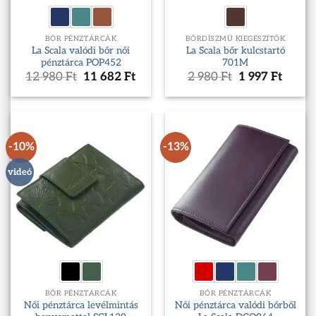
BŐR PÉNZTÁRCÁK
BŐRDÍSZMŰ KIEGÉSZÍTŐK
La Scala valódi bőr női
La Scala bőr kulcstartó
pénztárca POP452
701M
Original
Current
Original
Curre
12 980
Ft
11 682
Ft
2 980
Ft
1 997
Ft
price
price
price
price
was:
is:
was:
is:
12
11
2
1
980 Ft.
682 Ft.
980 Ft.
997 Ft
-10%
-13%
videó
BŐR PÉNZTÁRCÁK
BŐR PÉNZTÁRCÁK
Női pénztárca levélmintás
Női pénztárca valódi bőrből