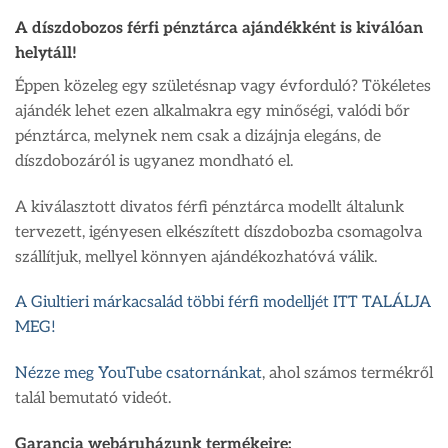
A díszdobozos férfi pénztárca ajándékként is kiválóan
helytáll!
Éppen közeleg egy születésnap vagy évforduló? Tökéletes
ajándék lehet ezen alkalmakra egy minőségi, valódi bőr
pénztárca, melynek nem csak a dizájnja elegáns, de
díszdobozáról is ugyanez mondható el.
A kiválasztott divatos férfi pénztárca modellt általunk
tervezett, igényesen elkészített díszdobozba csomagolva
szállítjuk, mellyel könnyen ajándékozhatóvá válik.
A Giultieri márkacsalád többi férfi modelljét ITT TALÁLJA
MEG!
Nézze meg YouTube csatornánkat
, ahol számos termékről
talál bemutató videót.
Garancia webáruházunk termékeire: