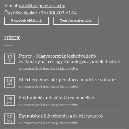
E-mail:
info@borpenztarca.hu
Ügyfélszolgálat: +36 (30) 303 6134
Facebook oldalunk
Youtube csatornánk
HÍREK
Ponty – Magyarország legkedveltebb
13
júl
zsákmányhala és egy különleges ajándék ihletője
Ponty
a hozzászólások lehetősége kikapcsolva
–
Magyarország
Miért érdemes bőr pénztárca modellre váltani?
08
legkedveltebb
okt
Miért
a hozzászólások lehetősége kikapcsolva
zsákmányhala
érdemes
és
bőr
Sokfunkciós női pénztárca modellek
egy
28
pénztárca
jan
különleges
Sokfunkciós
a hozzászólások lehetősége kikapcsolva
modellre
ajándék
női
váltani?
ihletője
pénztárca
Egymáshoz illő pénztárca és kártyatartó
bejegyzéshez
20
bejegyzéshez
modellek
febr
Egymáshoz
a hozzászólások lehetősége kikapcsolva
bejegyzéshez
illő