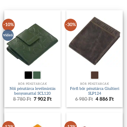
-10%
-30%
videó
BŐR PÉNZTÁRCÁK
BŐR PÉNZTÁRCÁK
Női pénztárca levélmintás
Férfi bőr pénztárca Giultieri
benyomattal SCL120
SLP124
Original
Current
Original
Curre
8 780
Ft
7 902
Ft
6 980
Ft
4 886
Ft
price
price
price
price
was:
is:
was:
is:
8
7
6
4
780 Ft.
902 Ft.
980 Ft.
886 Ft