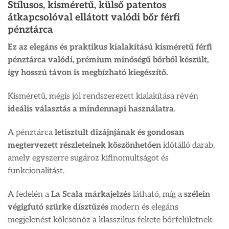
Stílusos, kisméretű, külső patentos
átkapcsolóval ellátott valódi bőr férfi
pénztárca
Ez az elegáns és praktikus kialakítású kisméretű férfi
pénztárca valódi, prémium minőségű bőrből készült,
így hosszú távon is megbízható kiegészítő.
Kisméretű, mégis jól rendszerezett kialakítása révén
ideális választás a mindennapi használatra
.
A pénztárca
letisztult dizájnjának és gondosan
megtervezett részleteinek köszönhetően
időtálló darab,
amely egyszerre sugároz kifinomultságot és
funkcionalitást.
A fedelén a
La Scala márkajelzés
látható, míg a
szélein
végigfutó szürke dísztűzés
modern és elegáns
megjelenést kölcsönöz a klasszikus fekete bőrfelületnek.