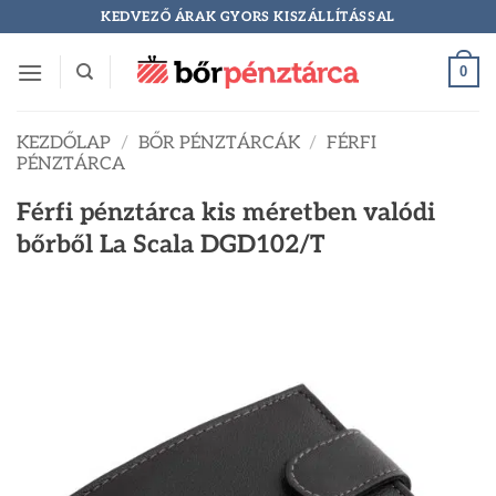
Skip
KEDVEZŐ ÁRAK GYORS KISZÁLLÍTÁSSAL
to
content
0
KEZDŐLAP
/
BŐR PÉNZTÁRCÁK
/
FÉRFI
PÉNZTÁRCA
Férfi pénztárca kis méretben valódi
bőrből La Scala DGD102/T