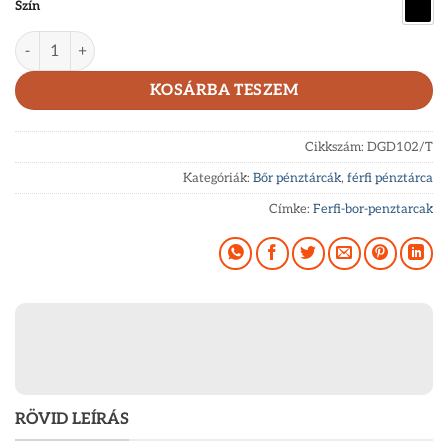
Szín
Férfi pénztárca kis méretben valódi bőrből La Scala DGD102/
KOSÁRBA TESZEM
Cikkszám:
DGD102/T
Kategóriák:
Bőr pénztárcák
,
férfi pénztárca
Címke:
Ferfi-bor-penztarcak
RÖVID LEÍRÁS