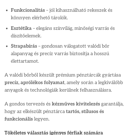
Funkcionalitás
– jól kihasználható rekeszek és
könnyen elérhető tárolók.
Esztétika
– elegáns színvilág, minőségi varrás és
díszítőelemek.
Strapabírás
– gondosan válogatott valódi bőr
alapanyag és precíz varrás biztosítja a hosszú
élettartamot.
A valódi bőrből készült prémium pénztárcák gyártása
precíz, aprólékos folyamat
, amely során a legkiválóbb
anyagok és technológiák kerülnek felhasználásra.
A gondos tervezés és
kézműves kivitelezés
garantálja,
hogy az elkészült pénztárca
tartós, stílusos és
funkcionális
legyen.
Tökéletes választás igényes férfiak számára