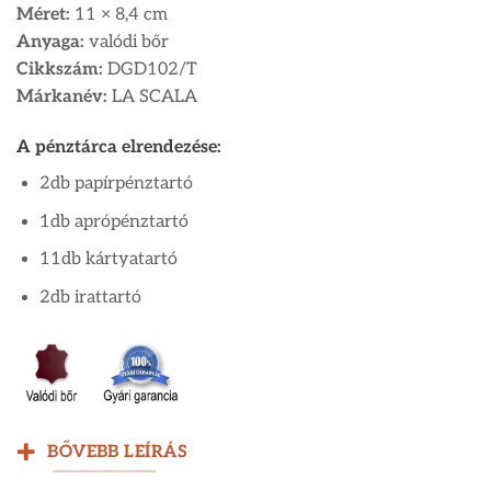
Méret:
11 × 8,4 cm
Anyaga:
valódi bőr
Cikkszám:
DGD102/T
Márkanév:
LA SCALA
A pénztárca elrendezése:
2db papírpénztartó
1db aprópénztartó
11db kártyatartó
2db irattartó
BŐVEBB LEÍRÁS