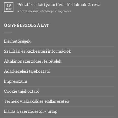
pénztárca
Pénztárca kártyatartóval férfiaknak 2. rész
19
és
febr
Pénztárca
a hozzászólások lehetősége kikapcsolva
kártyatartó
kártyatartóval
bejegyzéshez
férfiaknak
2.
ÜGYFÉLSZOLGÁLAT
rész
bejegyzéshez
Elérhetőségek
Szállítási és kézbesítési információk
Általános szerződési feltételek
Adatkezelési tájékoztató
Impresszum
Cookie tájékoztató
Termék visszaküldés elállás esetén
Elállás a szerződéstől – ürlap