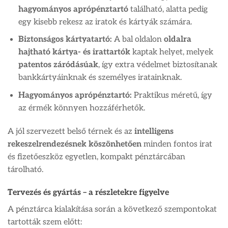
hagyományos aprópénztartó
található, alatta pedig
egy kisebb rekesz az iratok és kártyák számára.
Biztonságos kártyatartó:
A bal oldalon
oldalra
hajtható kártya- és irattartók
kaptak helyet, melyek
patentos záródásúak
, így extra védelmet biztosítanak
bankkártyáinknak és személyes iratainknak.
Hagyományos aprópénztartó:
Praktikus méretű, így
az érmék könnyen hozzáférhetők.
A jól szervezett belső térnek és az
intelligens
rekeszelrendezésnek köszönhetően
minden fontos irat
és fizetőeszköz egyetlen, kompakt pénztárcában
tárolható.
Tervezés és gyártás – a részletekre figyelve
A pénztárca kialakítása során a következő szempontokat
tartották szem előtt: