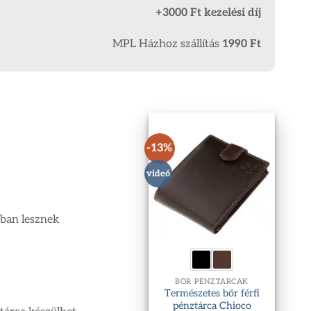
+3000 Ft kezelési díj
MPL Házhoz szállítás
1990 Ft
-13%
videó
gban lesznek
BŐR PÉNZTÁRCÁK
Természetes bőr férfi
pénztárca Chioco