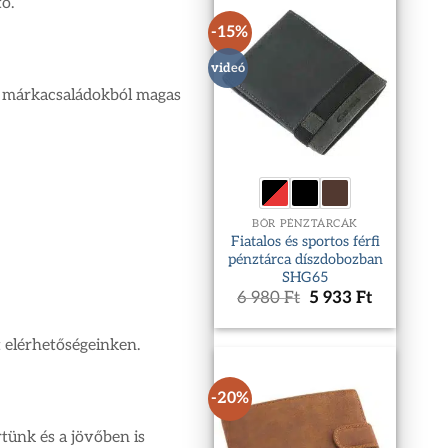
ó.
-15%
videó
tt márkacsaládokból magas
BŐR PÉNZTÁRCÁK
Fiatalos és sportos férfi
pénztárca díszdobozban
SHG65
Original
Current
6 980
Ft
5 933
Ft
price
price
was:
is:
t elérhetőségeinken.
6
5
980 Ft.
933 Ft.
-20%
tünk és a jövőben is