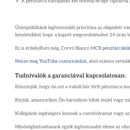
A pénztárca hátfalában két normál és egy cipzárral 
Üzletpolitikánk legfontosabb prioritása az elégedett v
készletekkel, hogy a kapott megrendeléseket 24 órán bel
Ez is érdekelheti még, Corvo Bianco MCB
pénztárcáink
Nézze meg YouTube csatornánkat
, ahol számos termék
Tudnivalók a garanciával kapcsolatosan:
Köszönjük, hogy ön ezt a valódi bőr férfi pénztárca mod
Kérjük, amennyiben Ön bármilyen hibát észlel vagy minő
Kollégáink segítségére lesznek a cserefolyamat vagy az
Minőségbiztosításunk egyik legfontosabb eleme az elis