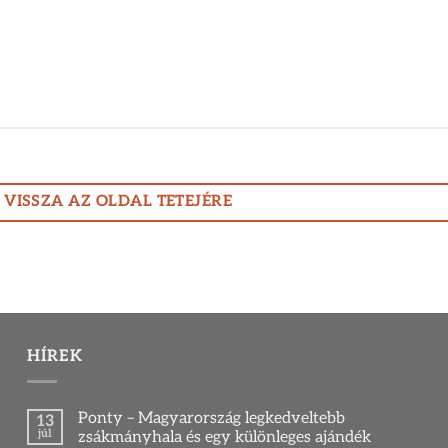
VISSZA AZ OLDAL TETEJÉRE
HÍREK
Ponty – Magyarország legkedveltebb
13
júl
zsákmányhala és egy különleges ajándék