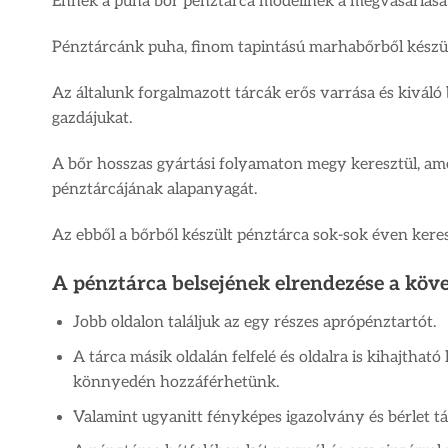
Ennek a puha bőr pénztárca modellnek a megvásárlásáv
Pénztárcánk puha, finom tapintású marhabőrből készül
Az általunk forgalmazott tárcák erős varrása és kiváló
gazdájukat.
A bőr hosszas gyártási folyamaton megy keresztül, ame
pénztárcájának alapanyagát.
Az ebből a bőrből készült pénztárca sok-sok éven keresz
A pénztárca belsejének elrendezése a köve
Jobb oldalon találjuk az egy részes aprópénztartót.
A tárca másik oldalán felfelé és oldalra is kihajtha
könnyedén hozzáférhetünk.
Valamint ugyanitt fényképes igazolvány és bérlet tárol