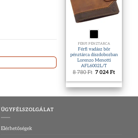
FÉRFI PÉNZTÁRCA
Férfi vadász bőr
pénztárca díszdobozban
Lorenzo Menotti
AFL6002L/T
Original
Current
8 780
Ft
7 024
Ft
price
price
was:
is:
8
7
780 Ft.
024 Ft.
ÜGYFÉLSZOLGÁLAT
Elérhetőségek