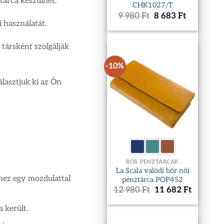
tárca készülhet.
CHK1027/T
Original
Current
9 980
Ft
8 683
Ft
price
price
 használatát.
was:
is:
9
8
 társként szolgálják
980 Ft.
683 Ft.
-10%
lasztjuk ki az Ön
BŐR PÉNZTÁRCÁK
La Scala valódi bőr női
khez egy mozdulattal
pénztárca POP452
Original
Current
12 980
Ft
11 682
Ft
price
price
was:
is:
a került.
12
11
980 Ft.
682 Ft.