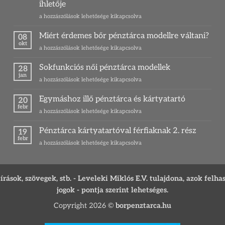
ihletője
Ponty
a hozzászólások lehetősége kikapcsolva
–
Magyarország
Miért érdemes bőr pénztárca modellre váltani?
08
legkedveltebb
okt
Miért
a hozzászólások lehetősége kikapcsolva
zsákmányhala
érdemes
és
bőr
Sokfunkciós női pénztárca modellek
egy
28
pénztárca
jan
különleges
Sokfunkciós
a hozzászólások lehetősége kikapcsolva
modellre
ajándék
női
váltani?
ihletője
pénztárca
Egymáshoz illő pénztárca és kártyatartó
bejegyzéshez
20
bejegyzéshez
modellek
febr
Egymáshoz
a hozzászólások lehetősége kikapcsolva
bejegyzéshez
illő
pénztárca
Pénztárca kártyatartóval férfiaknak 2. rész
19
és
febr
Pénztárca
a hozzászólások lehetősége kikapcsolva
kártyatartó
kártyatartóval
bejegyzéshez
férfiaknak
2.
rész
ások, szövegek, stb. - Leveleki Miklós E.V. tulajdona, azok felha
bejegyzéshez
jogok - pontja szerint lehetséges.
Copyright 2026 ©
borpenztarca.hu