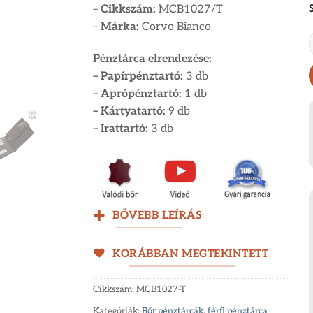
–
Cikkszám:
MCB1027/T
–
Márka:
Corvo Bianco
Pénztárca elrendezése:
– Papírpénztartó:
3 db
– Aprópénztartó:
1 db
– Kártyatartó:
9 db
– Irattartó:
3 db
BŐVEBB LEÍRÁS
KORÁBBAN MEGTEKINTETT
Cikkszám:
MCB1027-T
Kategóriák:
Bőr pénztárcák
,
férfi pénztárca