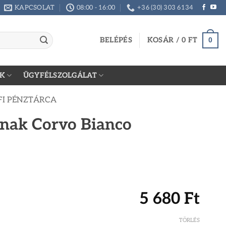
KAPCSOLAT
08:00 - 16:00
+36 (30) 303 6134
BELÉPÉS
KOSÁR /
0
FT
0
K
ÜGYFÉLSZOLGÁLAT
FI PÉNZTÁRCA
knak Corvo Bianco
5 680
Ft
TÖRLÉS