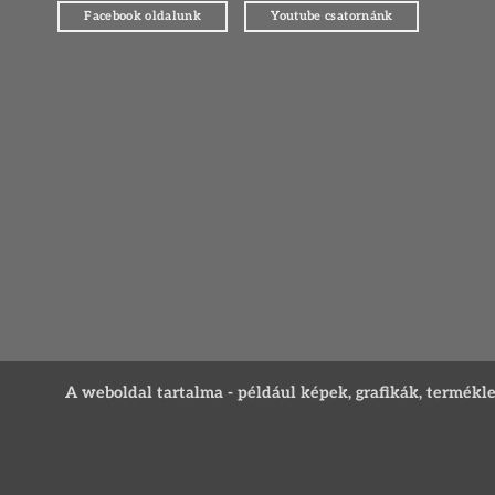
Facebook oldalunk
Youtube csatornánk
A weboldal tartalma - például képek, grafikák, termékleír