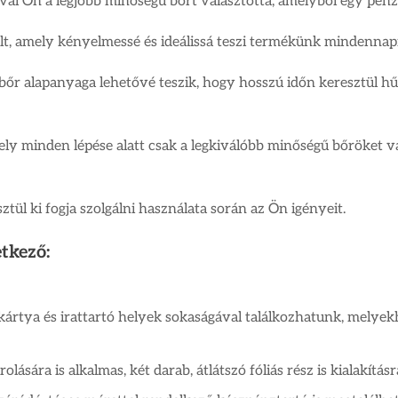
al Ön a legjobb minőségű bőrt választotta, amelyből egy pénz
t, amely kényelmessé és ideálissá teszi termékünk mindennapi
 bőr alapanyaga lehetővé teszik, hogy hosszú időn keresztül hű
ly minden lépése alatt csak a legkiválóbb minőségű bőröket vá
tül ki fogja szolgálni használata során az Ön igényeit.
tkező:
tó kártya és irattartó helyek sokaságával találkozhatunk, melye
ására is alkalmas, két darab, átlátszó fóliás rész is kialakításr