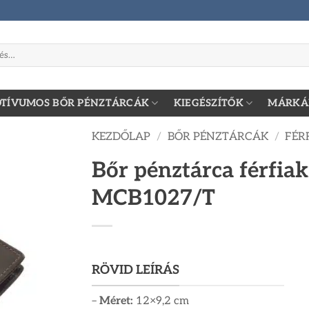
zőre:
TÍVUMOS BŐR PÉNZTÁRCÁK
KIEGÉSZÍTŐK
MÁRKÁ
KEZDŐLAP
/
BŐR PÉNZTÁRCÁK
/
FÉR
Bőr pénztárca férfia
MCB1027/T
RÖVID LEÍRÁS
–
Méret:
12×9,2 cm