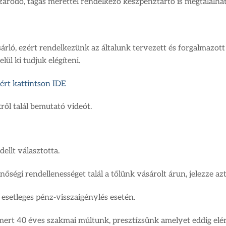
záródó, tágas mérettel rendelkező készpénztartó is megtalálhat
ásárló, ezért rendelkezünk az általunk tervezett és forgalmazo
ül ki tudjuk elégíteni.
ért kattintson IDE
ről talál bemutató videót.
ellt választotta.
ségi rendellenességet talál a tőlünk vásárolt árun, jelezze az
 esetleges pénz-visszaigénylés esetén.
mert 40 éves szakmai múltunk, presztízsünk amelyet eddig elér