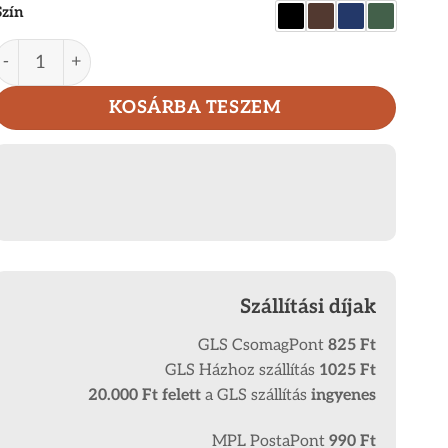
Szín
Bőr pénztárca férfiaknak Corvo Bianco MCB1027/T menn
KOSÁRBA TESZEM
Szállítási díjak
GLS CsomagPont
825 Ft
GLS Házhoz szállítás
1025 Ft
20.000 Ft
felett
a GLS szállítás
ingyenes
MPL PostaPont
990 Ft