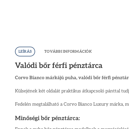
LEÍRÁS
TOVÁBBI INFORMÁCIÓK
Valódi bőr férfi pénztárca
Corvo Bianco márkájú puha, valódi bőr férfi pénztár
Külsejének két oldalát praktikus átkapcsoló pánttal tu
Fedelén megtalálható a Corvo Bianco Luxury márka, mu
Minőségi bőr pénztárca: