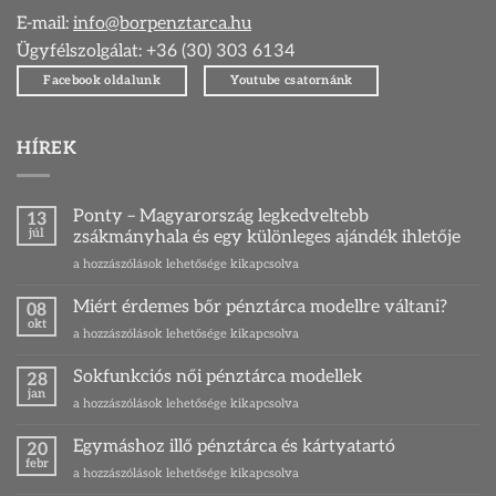
E-mail:
info@borpenztarca.hu
Ügyfélszolgálat: +36 (30) 303 6134
Facebook oldalunk
Youtube csatornánk
HÍREK
Ponty – Magyarország legkedveltebb
13
júl
zsákmányhala és egy különleges ajándék ihletője
Ponty
a hozzászólások lehetősége kikapcsolva
–
Magyarország
Miért érdemes bőr pénztárca modellre váltani?
08
legkedveltebb
okt
Miért
a hozzászólások lehetősége kikapcsolva
zsákmányhala
érdemes
és
bőr
Sokfunkciós női pénztárca modellek
egy
28
pénztárca
jan
különleges
Sokfunkciós
a hozzászólások lehetősége kikapcsolva
modellre
ajándék
női
váltani?
ihletője
pénztárca
Egymáshoz illő pénztárca és kártyatartó
bejegyzéshez
20
bejegyzéshez
modellek
febr
Egymáshoz
a hozzászólások lehetősége kikapcsolva
bejegyzéshez
illő