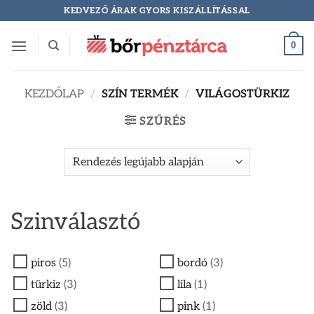
Skip
KEDVEZŐ ÁRAK GYORS KISZÁLLÍTÁSSAL
to
content
0
KEZDŐLAP
/
SZÍN TERMÉK
/
VILÁGOSTÜRKIZ
SZŰRÉS
Szinválasztó
piros
(5)
bordó
(3)
türkiz
(3)
lila
(1)
zöld
(3)
pink
(1)