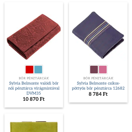
BŐR PÉNZTÁRCÁK
BŐR PÉNZTÁRCÁK
Sylvia Belmonte valódi bőr
Sylvia Belmonte csíkos-
női pénztárca virágmintával
pöttyös bőr pénztárca 12682
DVM35
8 784
Ft
10 870
Ft