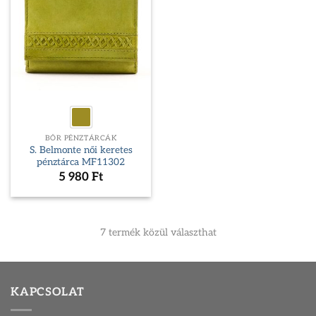
BŐR PÉNZTÁRCÁK
S. Belmonte női keretes
pénztárca MF11302
5 980
Ft
7 termék közül választhat
KAPCSOLAT