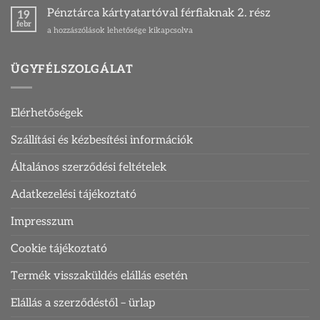
pénztárca
Pénztárca kártyatartóval férfiaknak 2. rész
19
és
febr
Pénztárca
a hozzászólások lehetősége kikapcsolva
kártyatartó
kártyatartóval
bejegyzéshez
férfiaknak
2.
ÜGYFÉLSZOLGÁLAT
rész
bejegyzéshez
Elérhetőségek
Szállítási és kézbesítési információk
Általános szerződési feltételek
Adatkezelési tájékoztató
Impresszum
Cookie tájékoztató
Termék visszaküldés elállás esetén
Elállás a szerződéstől – ürlap