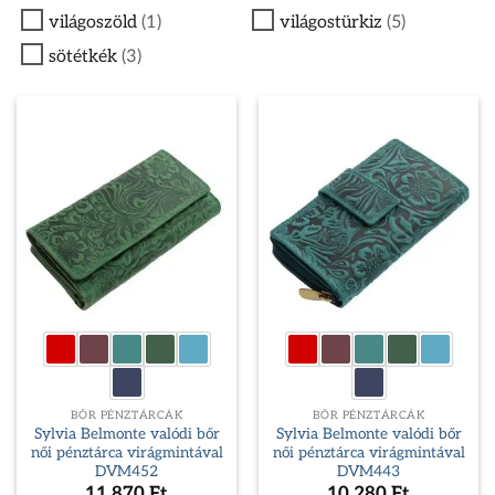
világoszöld
(1)
világostürkiz
(5)
sötétkék
(3)
BŐR PÉNZTÁRCÁK
BŐR PÉNZTÁRCÁK
Sylvia Belmonte valódi bőr
Sylvia Belmonte valódi bőr
női pénztárca virágmintával
női pénztárca virágmintával
DVM452
DVM443
11 870
Ft
10 280
Ft