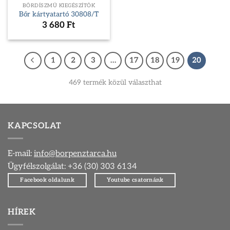
BŐRDÍSZMŰ KIEGÉSZÍTŐK
Bőr kártyatartó 30808/T
3 680
Ft
1
2
3
…
17
18
19
20
469 termék közül választhat
KAPCSOLAT
E-mail:
info@borpenztarca.hu
Ügyfélszolgálat: +36 (30) 303 6134
Facebook oldalunk
Youtube csatornánk
HÍREK