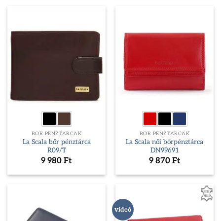
BŐR PÉNZTÁRCÁK
BŐR PÉNZTÁRCÁK
La Scala bőr pénztárca
La Scala női bőrpénztárca
R09/T
DN99691
9 980
Ft
9 870
Ft
videó