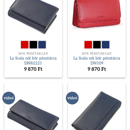
BŐR PÉNZTÁRCÁK
BŐR PÉNZTÁRCÁK
La Scala női bőr pénztárca
La Scala női bőr pénztárca
DN82221
DN109
9 870
Ft
9 870
Ft
videó
videó