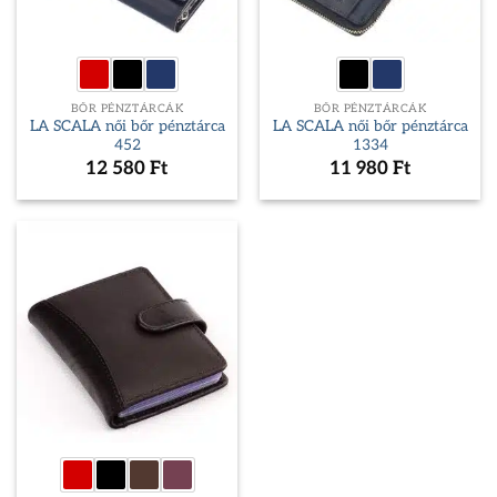
BŐR PÉNZTÁRCÁK
BŐR PÉNZTÁRCÁK
LA SCALA női bőr pénztárca
LA SCALA női bőr pénztárca
452
1334
12 580
Ft
11 980
Ft