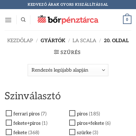
Skip
KEDVEZŐ ÁRAK GYORS KISZÁLLÍTÁSSAL
to
content
0
KEZDŐLAP
/
GYÁRTÓK
/
LA SCALA
/
20. OLDAL
SZŰRÉS
Szinválasztó
ferrari piros
(7)
piros
(185)
fekete+piros
(1)
piros+fekete
(6)
fekete
(368)
szürke
(3)