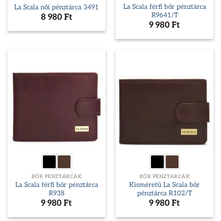
La Scala férfi bőr pénztárca
La Scala női pénztárca 3491
R9641/T
8 980
Ft
9 980
Ft
BŐR PÉNZTÁRCÁK
BŐR PÉNZTÁRCÁK
La Scala férfi bőr pénztárca
Kisméretű La Scala bőr
R938
pénztárca R102/T
9 980
Ft
9 980
Ft