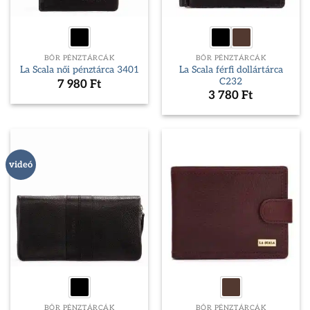
BŐR PÉNZTÁRCÁK
BŐR PÉNZTÁRCÁK
La Scala férfi dollártárca
La Scala női pénztárca 3401
C232
7 980
Ft
3 780
Ft
videó
BŐR PÉNZTÁRCÁK
BŐR PÉNZTÁRCÁK