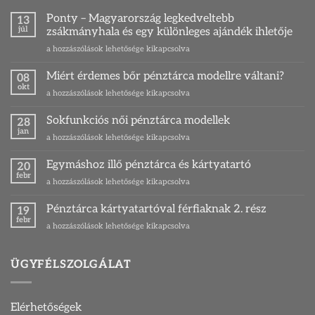
Ponty – Magyarország legkedveltebb
13
júl
zsákmányhala és egy különleges ajándék ihletője
Ponty
a hozzászólások lehetősége kikapcsolva
–
Magyarország
Miért érdemes bőr pénztárca modellre váltani?
08
legkedveltebb
okt
Miért
a hozzászólások lehetősége kikapcsolva
zsákmányhala
érdemes
és
bőr
Sokfunkciós női pénztárca modellek
egy
28
pénztárca
jan
különleges
Sokfunkciós
a hozzászólások lehetősége kikapcsolva
modellre
ajándék
női
váltani?
ihletője
pénztárca
Egymáshoz illő pénztárca és kártyatartó
bejegyzéshez
20
bejegyzéshez
modellek
febr
Egymáshoz
a hozzászólások lehetősége kikapcsolva
bejegyzéshez
illő
pénztárca
Pénztárca kártyatartóval férfiaknak 2. rész
19
és
febr
Pénztárca
a hozzászólások lehetősége kikapcsolva
kártyatartó
kártyatartóval
bejegyzéshez
férfiaknak
2.
ÜGYFÉLSZOLGÁLAT
rész
bejegyzéshez
Elérhetőségek