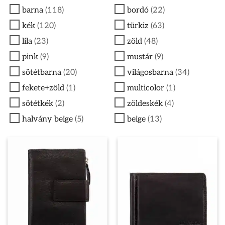
barna
(118)
bordó
(22)
kék
(120)
türkiz
(63)
lila
(23)
zöld
(48)
pink
(9)
mustár
(9)
sötétbarna
(20)
világosbarna
(34)
fekete+zöld
(1)
multicolor
(1)
sötétkék
(2)
zöldeskék
(4)
halvány beige
(5)
beige
(13)