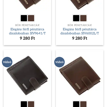
BŐR PÉNZTÁRCÁK
BŐR PÉNZTÁRCÁK
Elegáns férfi pénztárca
Elegáns férfi pénztárca
díszdobozban SIV9641/T
díszdobozban SIV6002L/T
9 280
Ft
9 280
Ft
videó
videó