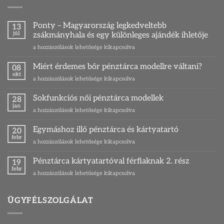
Ponty – Magyarország legkedveltebb
13
júl
zsákmányhala és egy különleges ajándék ihletője
Ponty
a hozzászólások lehetősége kikapcsolva
–
Magyarország
Miért érdemes bőr pénztárca modellre váltani?
08
legkedveltebb
okt
Miért
a hozzászólások lehetősége kikapcsolva
zsákmányhala
érdemes
és
bőr
Sokfunkciós női pénztárca modellek
egy
28
pénztárca
jan
különleges
Sokfunkciós
a hozzászólások lehetősége kikapcsolva
modellre
ajándék
női
váltani?
ihletője
pénztárca
Egymáshoz illő pénztárca és kártyatartó
bejegyzéshez
20
bejegyzéshez
modellek
febr
Egymáshoz
a hozzászólások lehetősége kikapcsolva
bejegyzéshez
illő
pénztárca
Pénztárca kártyatartóval férfiaknak 2. rész
19
és
febr
Pénztárca
a hozzászólások lehetősége kikapcsolva
kártyatartó
kártyatartóval
bejegyzéshez
férfiaknak
2.
ÜGYFÉLSZOLGÁLAT
rész
bejegyzéshez