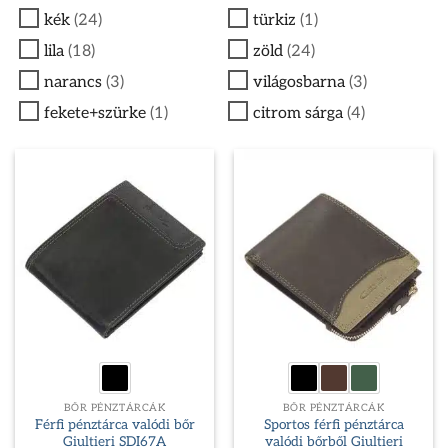
kék
(24)
türkiz
(1)
lila
(18)
zöld
(24)
narancs
(3)
világosbarna
(3)
fekete+szürke
(1)
citrom sárga
(4)
BŐR PÉNZTÁRCÁK
BŐR PÉNZTÁRCÁK
Férfi pénztárca valódi bőr
Sportos férfi pénztárca
Giultieri SDI67A
valódi bőrből Giultieri