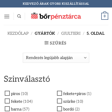
Skip
KEDVEZŐ ÁRAK GYORS KISZÁLLÍTÁSSAL
to
content
0
KEZDŐLAP
/
GYÁRTÓK
/
GIULTIERI
/
5. OLDAL
SZŰRÉS
Szinválasztó
piros
(10)
fekete+piros
(1)
fekete
(104)
szürke
(10)
barna
(57)
bordó
(2)