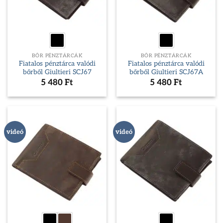
BŐR PÉNZTÁRCÁK
BŐR PÉNZTÁRCÁK
Fiatalos pénztárca valódi
Fiatalos pénztárca valódi
bőrből Giultieri SCJ67
bőrből Giultieri SCJ67A
5 480
Ft
5 480
Ft
videó
videó