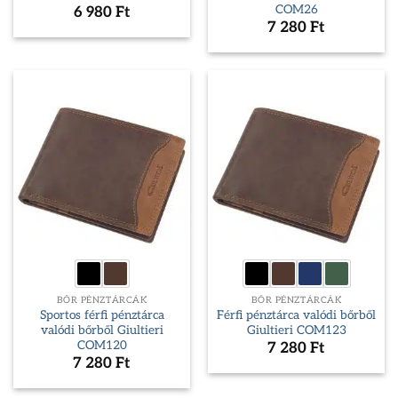
COM26
6 980
Ft
7 280
Ft
BŐR PÉNZTÁRCÁK
BŐR PÉNZTÁRCÁK
Sportos férfi pénztárca
Férfi pénztárca valódi bőrből
valódi bőrből Giultieri
Giultieri COM123
COM120
7 280
Ft
7 280
Ft