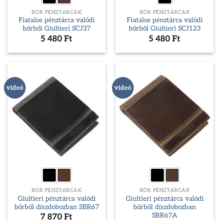
BŐR PÉNZTÁRCÁK
BŐR PÉNZTÁRCÁK
Fiatalos pénztárca valódi
Fiatalos pénztárca valódi
bőrből Giultieri SCJ37
bőrből Giultieri SCJ123
5 480
Ft
5 480
Ft
videó
videó
BŐR PÉNZTÁRCÁK
BŐR PÉNZTÁRCÁK
Giultieri pénztárca valódi
Giultieri pénztárca valódi
bőrből díszdobozban SBR67
bőrből díszdobozban
SBR67A
7 870
Ft