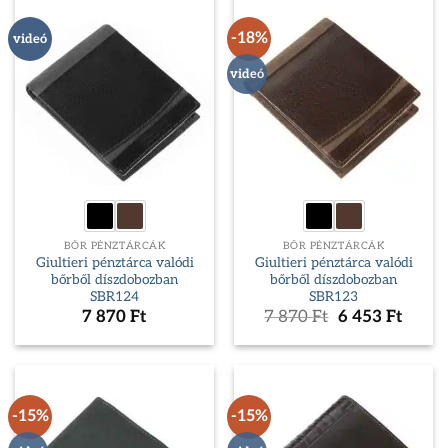
-18%
videó
videó
BŐR PÉNZTÁRCÁK
BŐR PÉNZTÁRCÁK
Giultieri pénztárca valódi
Giultieri pénztárca valódi
bőrből díszdobozban
bőrből díszdobozban
SBR124
SBR123
Original
Curre
7 870
Ft
7 870
Ft
6 453
Ft
price
price
was:
is:
7
6
870 Ft.
453 Ft
-15%
-15%