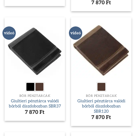
7 870
Ft
videó
videó
BŐR PÉNZTÁRCÁK
BŐR PÉNZTÁRCÁK
Giultieri pénztárca valódi
Giultieri pénztárca valódi
bőrből díszdobozban SBR37
bőrből díszdobozban
SBR120
7 870
Ft
7 870
Ft