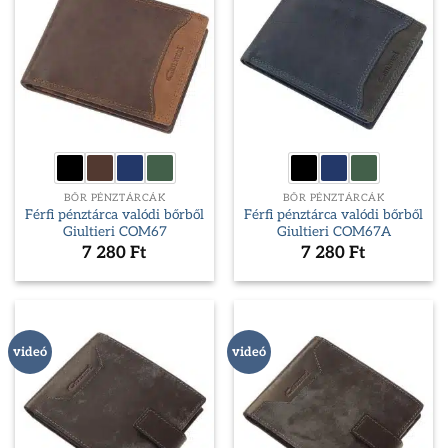
BŐR PÉNZTÁRCÁK
BŐR PÉNZTÁRCÁK
Férfi pénztárca valódi bőrből
Férfi pénztárca valódi bőrből
Giultieri COM67
Giultieri COM67A
7 280
Ft
7 280
Ft
videó
videó