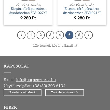
BŐR PÉNZTÁRCÁK
BŐR PÉNZTÁRCÁK
Elegáns férfi pénztárca
Elegáns férfi pénztárca
díszdobozban SIV1027/T
díszdobozban SIV1021/T
9 280
Ft
9 280
Ft
1
2
3
4
5
6
126 termék közül választhat
KAPCSOLAT
E-mail:
info@borpenztarca.hu
Ügyfélszolgálat: +36 (30) 303 6134
Facebook oldalunk
Youtube csatornánk
HÍREK